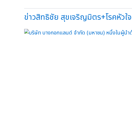
ข่าวสิทธิชัย สุขเจริญมิตร+โรคหัวใ