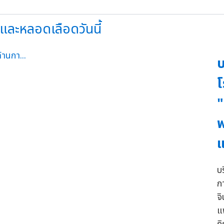
จและหลอดเลือดวันนี้
บ
โ
"
พ
แ
บ
ก
จ
แ