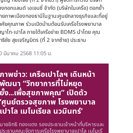
ญโญ ทองเจือ (ที่ 2 จากขวา) ผู้จัดการทั่วไป บริษัท
างกอกแลนด์ เอเจนซี่ จำกัด (บริษัทในเครือ) ตอกย้ำ
ักยภาพเมืองทองธานีในฐานะศูนย์กลางธุรกิจและที่อยู่
าศัยคุณภาพ ร่วมเปิดบ้านต้อนรับเครือโรงพยาบาล
ญาไท-เปาโล ภายใต้เครือข่าย BDMS นำโดย คุณ
ทธิชัย สุขเจริญมิตร (ที่ 2 จากซ้าย) ประธาน
0 มีนาคม 2568 11:05 น.
ภาพข่าว: เครือเปาโลฯ เดินหน้า
พัฒนา “วิทยาการที่ไม่หยุด
ยั้ง...เพื่อสุขภาพคุณ” เปิดตัว
‘ศูนย์ตรวจสุขภาพ โรงพยาบาล
เปาโล เมโมเรียล นวมินทร์’
นายอิทธิ ทองแตง รองประธานเจ้าหน้าที่บริหารและ
ประธานคณะจัดการเครือโรงพยาบาลเปาโล เมโมเรี