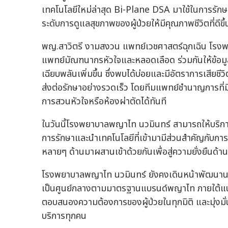
เทคโนโลยีใหม่ล่าสุด Bi-Plane DSA มาใช้ในการรักษ
ระดับการดูแลสุขภาพของผู้ป่วยให้มีคุณภาพชีวิตที่ดีขึ้
พญ.สาวิตรี งามสงวน แพทย์เวชศาสตร์ฉุกเฉิน โรง
แพทย์มัณฑนากรหัวใจและหลอดเลือด ร่วมกันให้ข้อมูล 
เฉียบพลันเพิ่มขึ้น ซึ่งพบได้บ่อยและมีอัตราการเสียช
ส่งต่อรักษาอย่างรวดเร็ว โดยทีมแพทย์ชำนาญการที่ม
การสวนหัวใจหรือห้องผ่าตัดได้ทันที
ในวันนี้โรงพยาบาลพญาไท นวมินทร์ สามารถให้บริ
การรักษาและนำเทคโนโลยีที่เข้ามามีส่วนสำคัญกับการป
หลายๆ ด้านมาผสานเข้าด้วยกันเพื่อสู่ความยั่งยืนด้าน
โรงพยาบาลพญาไท นวมินทร์ ยังคงเดินหน้าพัฒนานวัตกร
เป็นศูนย์กลางตามมาตรฐานแบรนด์พญาไท ภายใต้แนวค
ตอบสนองความต้องการของผู้ป่วยในทุกมิติ และมุ่งมั่น
บริการทุกคน