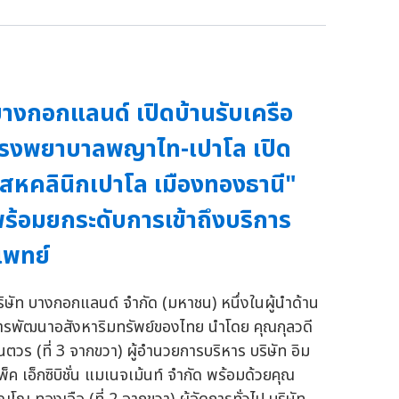
างกอกแลนด์ เปิดบ้านรับเครือ
รงพยาบาลพญาไท-เปาโล เปิด
สหคลินิกเปาโล เมืองทองธานี"
ร้อมยกระดับการเข้าถึงบริการ
พทย์
ริษัท บางกอกแลนด์ จำกัด (มหาชน) หนึ่งในผู้นำด้าน
ารพัฒนาอสังหาริมทรัพย์ของไทย นำโดย คุณกุลวดี
ินตวร (ที่ 3 จากขวา) ผู้อำนวยการบริหาร บริษัท อิม
พ็ค เอ็กซิบิชั่น แมเนจเม้นท์ จำกัด พร้อมด้วยคุณ