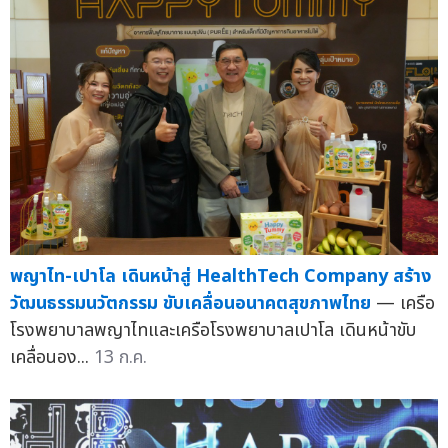
พญาไท-เปาโล เดินหน้าสู่ HealthTech Company สร้าง
วัฒนธรรมนวัตกรรม ขับเคลื่อนอนาคตสุขภาพไทย
— เครือ
โรงพยาบาลพญาไทและเครือโรงพยาบาลเปาโล เดินหน้าขับ
เคลื่อนอง...
13 ก.ค.