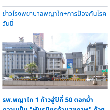
ข่าวโรงพยาบาลพญาไท+การป้องกันโรค
วันนี้
รพ.พญาไท 1 ก้าวสู่ปีที่ 50 ตอกย้ำ
ความเป็น "พันธมิตรด้านสุขภาพ" ด้วย