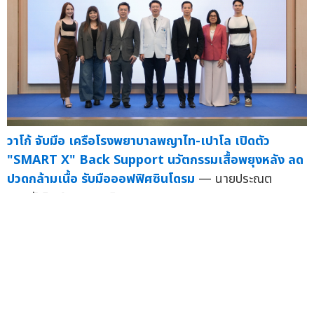
วาโก้ จับมือ เครือโรงพยาบาลพญาไท-เปาโล เปิดตัว
"SMART X" Back Support นวัตกรรมเสื้อพยุงหลัง ลด
ปวดกล้ามเนื้อ รับมือออฟฟิศซินโดรม
— นายประณต
เวสารัชวิทย์ (ท...
18 มิ.ย.