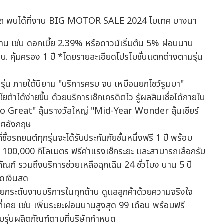
าน เช่น ดอกเบี้ย 2.39% หรือดาวน์เริ่มต้น 5% ผ่อนนาน
.ร.บ. คุ้มครอง 1 ปี *โดยรายละเอียดโปรโมชั่นแตกต่างตามรุ่น
่น ภายใต้นิยาม "บริการครบ จบ เหมือนยกโชว์รูมมา"
าได้ง่ายขึ้น ด้วยบริการเช็กเครดิตไว รู้ผลสินเชื่อได้ภายใน
o Great" ลุ้นรางวัลใหญ่ "Mid-Year Wonder ลุ้นเชียร์
เทศอังกฤษ
อรถยนต์ทุกรุ่นจะได้รับประกันภัยชั้นหนึ่งฟรี 1 ปี พร้อม
 100,000 กิโลเมตร ฟรีค่าแรงเช็กระยะ และสามารถเลือกรับ
ณฑ์ รวมถึงบริการช่วยเหลือฉุกเฉิน 24 ชั่วโมง นาน 5 ปี
ลดเงินสด
ดับงานบริการในทุกด้าน ดูแลลูกค้าด้วยความจริงใจ
ี่เคย เช่น เพิ่มระยะผ่อนนานสูงสุด 99 เดือน พร้อมฟรี
ามรุ่นผลิตภัณฑ์ตามที่บริษัทกำหนด