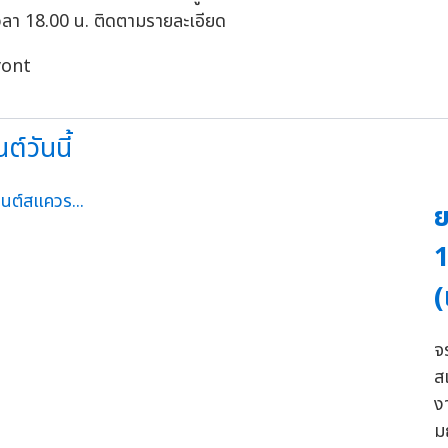
เวลา 18.00 น. ติดตามรายละเอียด
yont
์วันนี้
ย
1
(
จ
ส
ง
ม