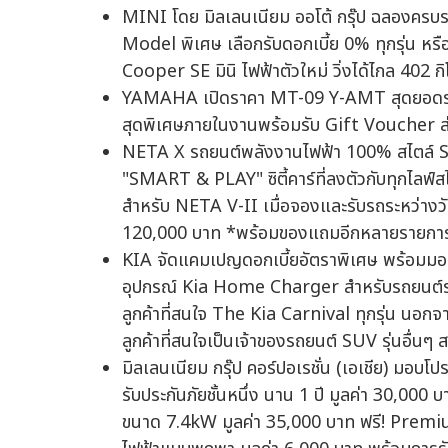
MINI โดย มิลเลนเนียม ออโต้ กรุ๊ป ฉลองครบร
Model พิเศษ เลือกรับดอกเบี้ย 0% ทุกรุ่น 
Cooper SE มินิ ไฟฟ้าตัวใหม่ วิ่งได้ไกล 402 
YAMAHA เปิดราคา MT-09 Y-AMT สุดยอดรถไฮเ
สุดพิเศษภายในงานพร้อมรับ Gift Voucher ส่
NETA X รถยนต์พลังงานไฟฟ้า 100% สไตล์ S
"SMART & PLAY" ซิตี้คาร์ที่ลงตัวกับทุกไลฟ์ส
สำหรับ NETA V-II เมื่อจองและรับรถระหว่างว
120,000 บาท *พร้อมของแถมอีกหลายรายการ ร
KIA จัดแคมเปญดอกเบี้ยอัตราพิเศษ พร้อมมอบข
อุปกรณ์ Kia Home Charger สำหรับรถยนต์รุ่
ลูกค้าที่สนใจ The Kia Carnival ทุกรุ่น นอกจา
ลูกค้าที่สนใจเป็นเจ้าของรถยนต์ SUV รุ่นอื่นๆ ส
มิลเลนเนียม กรุ๊ป คอร์ปอเรชั่น (เอเชีย) มอบ
รับประกันภัยชั้นหนึ่ง นาน 1 ปี มูลค่า 30,00
ขนาด 7.4kW มูลค่า 35,000 บาท ฟรี! Premi