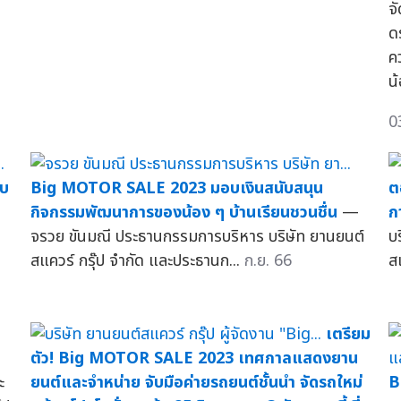
จ
ด
ค
น
0
บบ
Big MOTOR SALE 2023 มอบเงินสนับสนุน
ต
กิจกรรมพัฒนาการของน้อง ๆ บ้านเรียนชวนชื่น
—
ก
จรวย ขันมณี ประธานกรรมการบริหาร บริษัท ยานยนต์
บ
สแควร์ กรุ๊ป จำกัด และประธานก...
ก.ย. 66
สแ
เตรียม
ตัว! Big MOTOR SALE 2023 เทศกาลแสดงยาน
ะ
ยนต์และจำหน่าย จับมือค่ายรถยนต์ชั้นนำ จัดรถใหม่
B