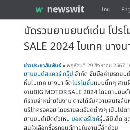
newswit
ไทย
Eng
มัดรวมยานยนต์เด่น โปรโ
SALE 2024 ไบเทค บางน
ข่าวประชาสัมพันธ์
»
พฤหัสบดี 29 สิงหาคม 2567 1
ยานยนต์สแควร์ กรุ๊ป
จำกัด จับมือค่ายรถยนต
หึ่มไบเทค บางนา จัด
โปรโมชั่น
แบบบิ๊กๆ สานฝั
งานBIG MOTOR SALE 2024 โดยยานยนต์เด่น 
ที่ร่วมจำหน่ายในงาน ต่างได้รับความสนใจล้นห
บริโภครอคอย โดยรายละเอียดต่างๆ เป็นไปตา
ยานยนต์เปิดตัวใหม่
มอเตอร์ไซค์
รุ่นลิมิเต็ด
สนใจเลือกซื้อรถยนต์ภายในงานนี้อีกด้วย