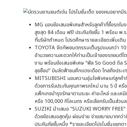
MG มอบข้อเสนอพิเศษสำหรับลูกค้าที่ซื้อรถในง
สูงสุด 84 เดือน ฟรี! ประกันภัยชั้น 1 พร้อม พ
ที่บริษัทกำหนด โปรดศึกษารายละเอียดเพิ่มเติม
TOYOTA จัดทัพยนตกรรมเต็มรูปแบบกว่า 10 รุ
อำนวยความสะดวกให้ท่านเป็นเจ้าของรถยนต์โตโยต้
งาน พร้อมข้อเสนอพิเศษ "ฟีล So Good ดีล S
ลุยช็อป" บินลัดฟ้าชมศึกแดงเดือด ไกลถึงประ
MITSUBISHI มอบความอุ่นใจพิเศษแก่ลูกค้าที่ซื้
ด้วยการรับประกันคุณภาพรถใหม่ นาน 5 ปี หรือ
แพ็กเกจบำรุงรักษาตามระยะ ค่าอะไหล่ และเคมีภั
หรือ 100,000 กิโลเมตร หรือเลือกรับเป็นส่วน
SUZIKI นำเสนอ "SUZUKI WORRY FREE" ยกระ
ด้วยข้อเสนอสุดคุ้ม ผ่อนง่าย จ่ายสบายมากกว่าท
ประกันภัยชั้นหนึ่ง *รายละเอียดโปรโมชั่นแยกต