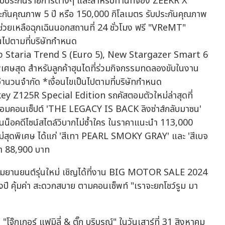
บประกันรายการต่างๆ และสำหรับท่านที่จอง ZEEKR X
ประกันคุณภาพ 5 ปี หรือ 150,000 กิโลเมตร รับประกันคุณภาพ
ช่วยเหลือฉุกเฉินนอกสถานที่ 24 ชั่วโมง ฟรี "VReMT"
นไปตามที่บริษัทกำหนด
น ทั้ง Staria Trend S (Euro 5), New Stargazer Smart 6
เศษสุด สำหรับลูกค้าฮุนไดที่ร่วมกิจกรรมทดลองขับในงาน
ำนวนจำกัด *เงื่อนไขเป็นไปตามที่บริษัทกำหนด
125R Special Edition รถคัสตอมตัวใหม่ล่าสุดที่
อมคอนเซ็ปต์ 'THE LEGACY IS BACK ลิงซ่าส์กลับมาซน'
ันน็อคดีไซน์สไตล์วิบากไม่ซ้ำใคร ในราคาแนะนำ 113,000
สุดพิเศษ ได้แก่ 'สีเทา PEARL SMOKY GRAY' และ 'สีเบจ
 88,900 บาท
ตกรรมยานยนต์รุ่นใหม่ เชิญได้ที่งาน BIG MOTOR SALE 2024
 คุ้มค่า สะดวกสบาย ตามคอนเซ็พท์ "เราจะยกโชว์รูม มา
"โจ๊กเกอร์ แฟมิลี่ & ตั๊ก บริบูรณ์" ในวันเสาร์ที่ 31 สิงหาคม