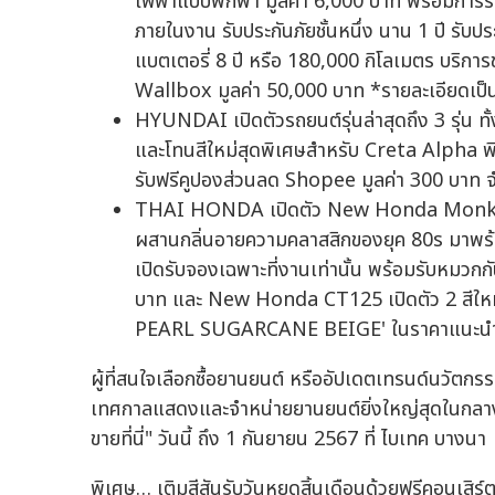
ไฟฟ้าแบบพกพา มูลค่า 6,000 บาท พร้อมการรั
ภายในงาน รับประกันภัยชั้นหนึ่ง นาน 1 ปี รับ
แบตเตอรี่ 8 ปี หรือ 180,000 กิโลเมตร บริการ
Wallbox มูลค่า 50,000 บาท *รายละเอียดเป็
HYUNDAI เปิดตัวรถยนต์รุ่นล่าสุดถึง 3 รุ่
และโทนสีใหม่สุดพิเศษสำหรับ Creta Alpha พิ
รับฟรีคูปองส่วนลด Shopee มูลค่า 300 บาท จ
THAI HONDA เปิดตัว New Honda Monkey Z
ผสานกลิ่นอายความคลาสสิกของยุค 80s มาพร้
เปิดรับจองเฉพาะที่งานเท่านั้น พร้อมรับหมวกก
บาท และ New Honda CT125 เปิดตัว 2 สีใหม่
PEARL SUGARCANE BEIGE' ในราคาแนะนำ
ผู้ที่สนใจเลือกซื้อยานยนต์ หรืออัปเดตเทรนด์นวั
เทศกาลแสดงและจำหน่ายยานยนต์ยิ่งใหญ่สุดในกลางปี
ขายที่นี่" วันนี้ ถึง 1 กันยายน 2567 ที่ ไบเทค บางนา
พิเศษ… เติมสีสันรับวันหยุดสิ้นเดือนด้วยฟรีคอนเสิร์ต 