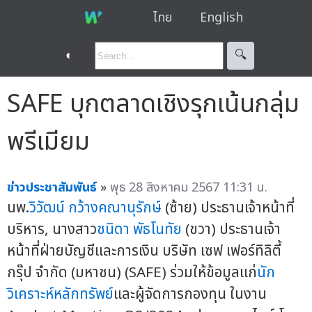
ไทย
English
◐
🔍︎
SAFE บุกตลาดเชิงรุกเน้นกลุ่ม
พรีเมียม
ข่าวประชาสัมพันธ์
»
พุธ 28 สิงหาคม 2567 11:31 น.
นพ.
วิวัฒน์ กว้างคณานุรักษ์
(ซ้าย) ประธานเจ้าหน้าที่
บริหาร, นางสาว
ชนิดา พัธโนทัย
(ขวา) ประธานเจ้า
หน้าที่ฝ่ายบัญชีและการเงิน บริษัท เซฟ เฟอร์ทิลิตี้
กรุ๊ป จำกัด (มหาชน) (SAFE) ร่วมให้ข้อมูลแก่
นัก
วิเคราะห์หลักทรัพย์
และผู้จัดการกองทุน ในงาน