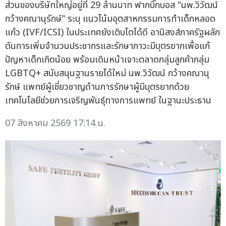
ส่วนของบริษัทใหญ่อยู่ที่ 29 ล้านบาท ฟากบิ๊กบอส "นพ.วิวัฒน์
กว้างคณานุรักษ์" ระบุ แนวโน้มอุตสาหกรรมการทำเด็กหลอด
แก้ว (IVF/ICSI) ในประเทศยังเติบโตได้ดี อานิสงส์ภาครัฐผลัก
ดันการเพิ่มจำนวนประชากรและรักษาภาวะมีบุตรยากเพื่อแก้
ปัญหาเด็กเกิดน้อย พร้อมเดินหน้าเจาะตลาดกลุ่มลูกค้ากลุ่ม
LGBTQ+ สนับสนุนฐานรายได้ใหม่ นพ.วิวัฒน์ กว้างคณานุ
รักษ์ แพทย์ผู้เชี่ยวชาญด้านการรักษาผู้มีบุตรยากด้วย
เทคโนโลยีช่วยการเจริญพันธุ์ทางการแพทย์ ในฐานะประธาน
07 สิงหาคม 2569 17:14 น.