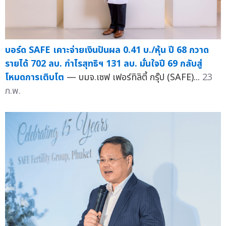
บอร์ด SAFE เคาะจ่ายเงินปันผล 0.41 บ./หุ้น ปี 68 กวาด
รายได้ 702 ลบ. กำไรสุทธิฯ 131 ลบ. มั่นใจปี 69 กลับสู่
โหมดการเติบโต
— บมจ.เซฟ เฟอร์ทิลิตี้ กรุ๊ป (SAFE)...
23
ก.พ.