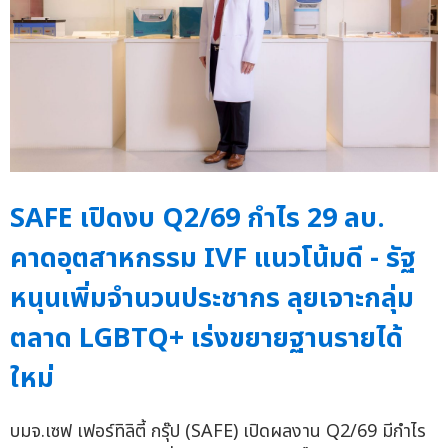
SAFE เปิดงบ Q2/69 กำไร 29 ลบ.
คาดอุตสาหกรรม IVF แนวโน้มดี - รัฐ
หนุนเพิ่มจำนวนประชากร ลุยเจาะกลุ่ม
ตลาด LGBTQ+ เร่งขยายฐานรายได้
ใหม่
บมจ.เซฟ เฟอร์ทิลิตี้ กรุ๊ป (SAFE) เปิดผลงาน Q2/69 มีกำไร