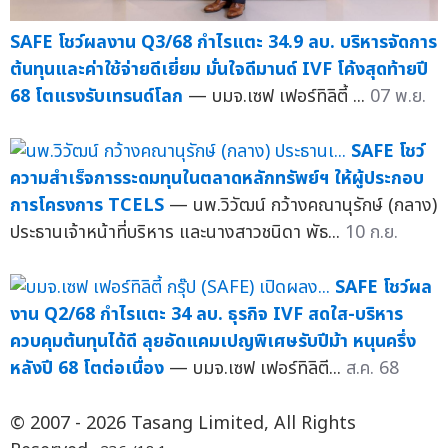
SAFE โชว์ผลงาน Q3/68 กำไรแตะ 34.9 ลบ. บริหารจัดการ
ต้นทุนและค่าใช้จ่ายดีเยี่ยม มั่นใจดีมานด์ IVF โค้งสุดท้ายปี
68 โตแรงรับเทรนด์โลก
— บมจ.เซฟ เฟอร์ทิลิตี้ ...
07 พ.ย.
SAFE โชว์
ความสำเร็จการระดมทุนในตลาดหลักทรัพย์ฯ ให้ผู้ประกอบ
การโครงการ TCELS
— นพ.วิวัฒน์ กว้างคณานุรักษ์ (กลาง)
ประธานเจ้าหน้าที่บริหาร และนางสาวชนิดา พัธ...
10 ก.ย.
SAFE โชว์ผล
งาน Q2/68 กำไรแตะ 34 ลบ. ธุรกิจ IVF สดใส-บริหาร
ควบคุมต้นทุนได้ดี ลุยอัดแคมเปญพิเศษรับปีม้า หนุนครึ่ง
หลังปี 68 โตต่อเนื่อง
— บมจ.เซฟ เฟอร์ทิลิตี...
ส.ค. 68
© 2007 - 2026 Tasang Limited, All Rights