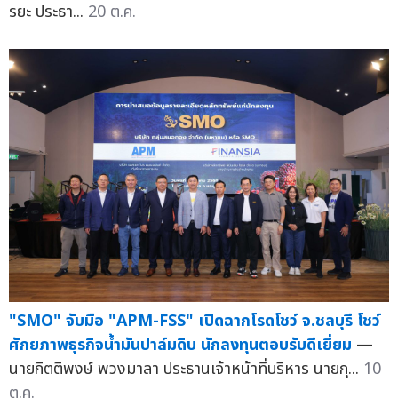
รยะ ประธา...
20 ต.ค.
"SMO" จับมือ "APM-FSS" เปิดฉากโรดโชว์ จ.ชลบุรี โชว์
ศักยภาพธุรกิจน้ำมันปาล์มดิบ นักลงทุนตอบรับดีเยี่ยม
—
นายกิตติพงษ์ พวงมาลา ประธานเจ้าหน้าที่บริหาร นายกุ...
10
ต.ค.