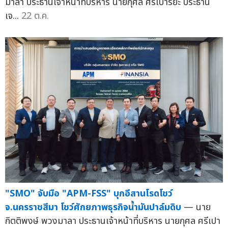
มาลา ประธานเจ้าหน้าที่บริหาร นายกุศล ศรีเปารยะ ประธาน
เจ...
22 ต.ค.
"SMO" จับมือ "APM-FSS" บุกอีสานโรดโชว์
จ.นครราชสีมา โชว์ศักยภาพธุรกิจน้ำมันปาล์มดิบ
— นาย
กิตติพงษ์ พวงมาลา ประธานเจ้าหน้าที่บริหาร นายกุศล ศรีเปา