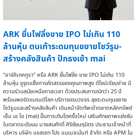
ARK ยื่นไฟลิ่งขาย IPO ไม่เกิน 110
ล้านหุ้น ตบเท้าระดมทุนขยายโชว์รูม-
สร้างคลังสินค้า ปักธงเข้า mai
"อาร์คิเทคทูรา" หรือ ARK ยื่นไฟลิ่ง ขาย IPO ไม่เกิน 110
ล้านหุ้น ชูจุดแข็งการคัดสรรของคุณภาพสูง ดีไซน์เรียบง่าย มี
ความร่วมสมัยเหนือกาลเวลา ด้วยประสบการณ์กว่า 25 ปี
พร้อมพอร์ตแบรนด์โลก-บริการครบวงจร ลุยระดมทุนขยาย
โชว์รูมและสร้างคลังสินค้า เดินหน้าจัดทัพเข้าตลาดหลักทรัพย์
เอ็ม เอ ไอ (mai) ปั้นการเติบโตครั้งใหม่ เสริมศักยภาพแข่งขัน
ในตลาดระดับบน นายสมศักดิ์ ศิริชัยนฤมิตร ประธานเจ้าหน้าที่
บริหาร บริษัท แอสเซท โปร แมเนจเม้นท์ จำกัด หรือ APM ใน