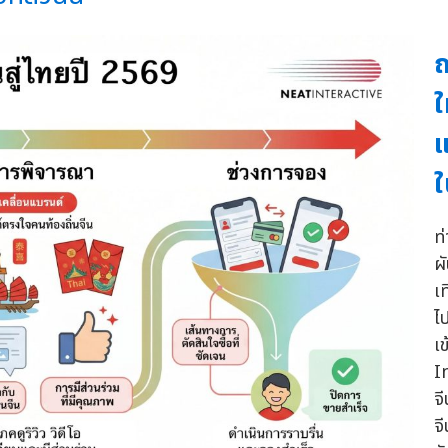
ถ
ใ
แ
ใ
ท
ผ
เ
ไ
เ
I
จ
จ