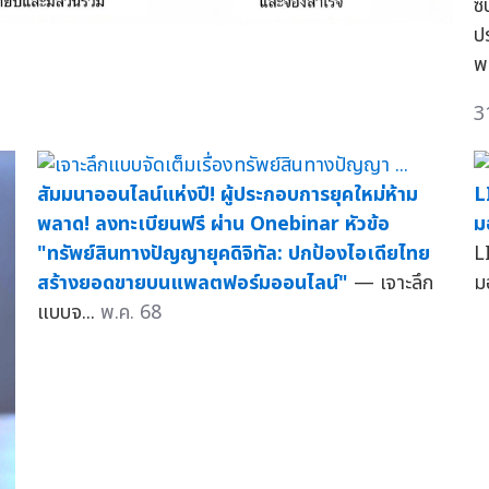
ซ
ป
พ
3
สัมมนาออนไลน์แห่งปี! ผู้ประกอบการยุคใหม่ห้าม
L
พลาด! ลงทะเบียนฟรี ผ่าน Onebinar หัวข้อ
ม
"ทรัพย์สินทางปัญญายุคดิจิทัล: ปกป้องไอเดียไทย
L
สร้างยอดขายบนแพลตฟอร์มออนไลน์"
— เจาะลึก
ม
แบบจ...
พ.ค. 68