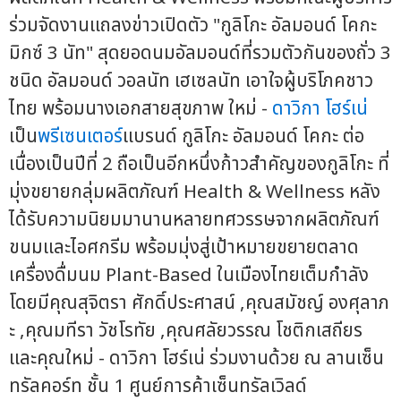
ร่วมจัดงานแถลงข่าวเปิดตัว "กูลิโกะ อัลมอนด์ โคกะ
มิกซ์ 3 นัท" สุดยอดนมอัลมอนด์ที่รวมตัวกันของถั่ว 3
ชนิด อัลมอนด์ วอลนัท เฮเซลนัท เอาใจผู้บริโภคชาว
ไทย พร้อมนางเอกสายสุขภาพ ใหม่ -
ดาวิกา โฮร์เน่
เป็น
พรีเซนเตอร์
แบรนด์ กูลิโกะ อัลมอนด์ โคกะ ต่อ
เนื่องเป็นปีที่ 2 ถือเป็นอีกหนึ่งก้าวสำคัญของกูลิโกะ ที่
มุ่งขยายกลุ่มผลิตภัณฑ์ Health & Wellness หลัง
ได้รับความนิยมมานานหลายทศวรรษจากผลิตภัณฑ์
ขนมและไอศกรีม พร้อมมุ่งสู่เป้าหมายขยายตลาด
เครื่องดื่มนม Plant-Based ในเมืองไทยเต็มกำลัง
โดยมีคุณสุจิตรา ศักดิ์ประศาสน์ ,คุณสมัชญ์ องศุลาภ
ะ ,คุณมทีรา วัชโรทัย ,คุณศลัยวรรณ โชติกเสถียร
และคุณใหม่ - ดาวิกา โฮร์เน่ ร่วมงานด้วย ณ ลานเซ็น
ทรัลคอร์ท ชั้น 1 ศูนย์การค้าเซ็นทรัลเวิลด์