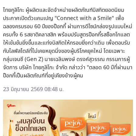
ไทยกูลิโกะ ผู้ผลิตและจัดจำหน่ายผลิตภัณฑ์บิสกิตยอดนิยม
ประกาศเปิดตัวแคมเปญ "Connect with a Smile" เพื่อ
ฉลองครบรอบ 60 ปีของป๊อกกี้ ผ่านการดีไซน์กล่องรูปแบบใหม่
ครบทั้ง 6 รสชาติคลาสสิก พร้อมปรับสูตรป๊อกกี้รสช็อกโกแลต
ให้เข้มข้นยิ่งขึ้นและแท่งบิสกิตให้กรอบยิ่งกว่าเดิม เพื่อตอบรับ
กับไลฟ์สไตล์ที่ไม่เคยหยุดนิ่งของผู้บริโภคยุคใหม่ โดยเฉพาะ
กลุ่มเจนซี (Gen Z) นายเฉลิมพงษ์ ดรงค์สุวรรณ กรรมการผู้
จัดการ บริษัท ไทยกูลิโกะ จำกัด กล่าวว่า "ตลอด 60 ปีที่ผ่านมา
ป๊อกกี้เป็นผลิตภัณฑ์ที่อยู่เคียงข้างผู้คน
23 มิถุนายน 2569 08:48 น.