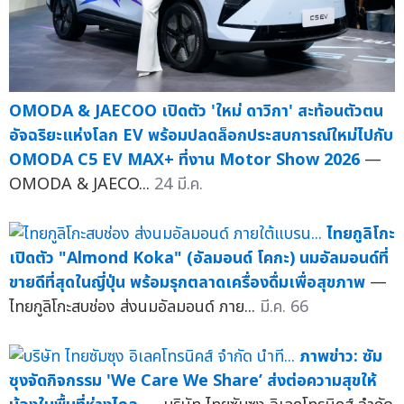
OMODA & JAECOO เปิดตัว 'ใหม่ ดาวิกา' สะท้อนตัวตน
อัจฉริยะแห่งโลก EV พร้อมปลดล็อกประสบการณ์ใหม่ไปกับ
OMODA C5 EV MAX+ ที่งาน Motor Show 2026
—
OMODA & JAECO...
24 มี.ค.
ไทยกูลิโกะ
เปิดตัว "Almond Koka" (อัลมอนด์ โคกะ) นมอัลมอนด์ที่
ขายดีที่สุดในญี่ปุ่น พร้อมรุกตลาดเครื่องดื่มเพื่อสุขภาพ
—
ไทยกูลิโกะสบช่อง ส่งนมอัลมอนด์ ภาย...
มี.ค. 66
ภาพข่าว: ซัม
ซุงจัดกิจกรรม 'We Care We Share’ ส่งต่อความสุขให้