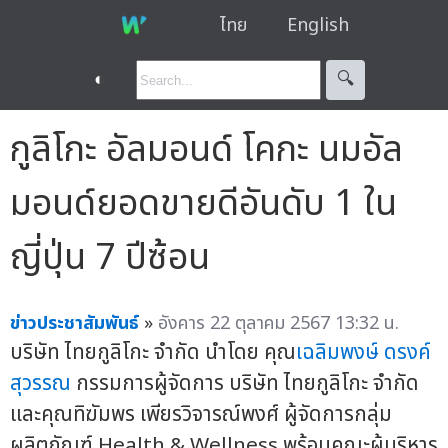
ไทย
English
◐
🔍︎
กูลิโกะ อัลมอนด์ โคกะ นมอัล
มอนด์ยอดขายดีอันดับ 1 ใน
ญี่ปุ่น 7 ปีซ้อน
ข่าวประชาสัมพันธ์
»
อังคาร 22 ตุลาคม 2567 13:32 น.
บริษัท ไทยกูลิโกะ จำกัด นำโดย คุณ
เฉลิมพงษ์ ดรงค์
สุวรรณ
กรรมการผู้จัดการ บริษัท ไทยกูลิโกะ จำกัด
และคุณทิฆัมพร เพียรวิจารณ์พงศ์ ผู้จัดการกลุ่ม
ผลิตภัณฑ์ Health & Wellness พร้อมคณะผู้บริหาร