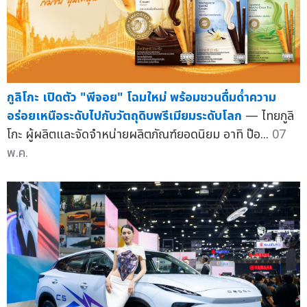
กูลิโกะ เปิดตัว "พีจอย" โฉมใหม่ พร้อมชวนดื่มด่ำความ
อร่อยเหนือระดับไปกับวัตถุดิบพรีเมียมระดับโลก
— ไทยกูลิ
โกะ ผู้ผลิตและจัดจำหน่ายผลิตภัณฑ์ยอดนิยม อาทิ ป๊อ...
07
พ.ค.