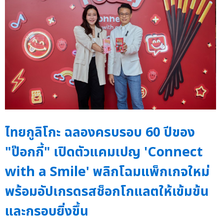
ไทยกูลิโกะ ฉลองครบรอบ 60 ปีของ
"ป๊อกกี้" เปิดตัวแคมเปญ 'Connect
with a Smile' พลิกโฉมแพ็กเกจใหม่
พร้อมอัปเกรดรสช็อกโกแลตให้เข้มข้น
และกรอบยิ่งขึ้น