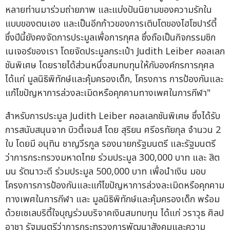
หลายท่านมาร่วมถ่ายภาพ และแบ่งปันนิยามของความรักใน
แบบของตนเอง และเป็นอีกก้าวของการเติบโตของไฮโซปาร์ตี้
ซึ่งปีนี้ยังคงจัดการประมูลเพื่อการกุศล ซึ่งถือเป็นกิจกรรมซิก
เนเจอร์ของเรา โดยจัดประมูลกระเป๋า Judith Leiber คอลเลก
ชันพิเศษ โดยรายได้ส่วนหนึ่งสมทบทุนให้กับองค์กรการกุศล
ได้แก่ มูลนิธิพิทักษ์และคุ้มครองเด็ก, โครงการ การป้องกันและ
แก้ไขปัญหาการล่วงละเมิดหรือคุกคามทางเพศในการกีฬา"
สำหรับการประมูล Judith Leiber คอลเลกชันพิเศษ ซึ่งได้รับ
การสนับสนุนจาก บิวตี้เจมส์ โดย สุริยน ศรีอรทัยกุล จำนวน 2
ใบ โดยมี อนุทิน ชาญวีรกูล รองนายกรัฐมนตรี และรัฐมนตรี
ว่าการกระทรวงมหาดไทย ร่วมประมูล 300,000 บาท และ สิต
มน รัตนาวะดี ร่วมประมูล 500,000 บาท เพื่อนำเงิน มอบ
โครงการการป้องกันและแก้ไขปัญหาการล่วงละเมิดหรือคุกคาม
ทางเพศในการกีฬา และ มูลนิธิพิทักษ์และคุ้มครองเด็ก พร้อม
ด้วยเซเลบริตี้ใจบุญร่วมบริจาคเงินสมทบทุน ได้แก่ วราวุธ ศิลป
อาชา รัฐมนตรีว่าการกระทรวงการพัฒนาสังคมและความ