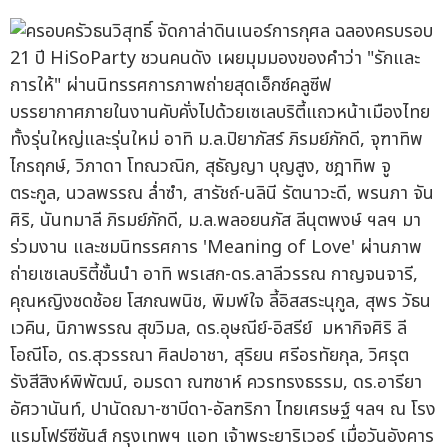
บรรยากาศภายในงานคับคั่งไปด้วยเซเลบริตี้แถวหน้าเมืองไทย
ทั้งรุ่นใหญ่และรุ่นใหม่ อาทิ ม.ล.ปิยาภัสร์ ภิรมย์ภักดี, จุฑาทิพ
ไกรฤกษ์, วิภาดา โทณวณิก, สุธัญญา บุญสูง, ชฎาทิพ จู
ตระกูล, นวลพรรณ ล่ำซำ, สารัชถ์-นลินี รัตนาวะดี, พรนภา จัน
ศิริ, นันทมาลี ภิรมย์ภักดี, ม.ล.พลอยนภัส ลีนุตพงษ์ ฯลฯ มา
ร่วมงาน และชมนิทรรศการ 'Meaning of Love' ผ่านภาพ
ถ่ายเซเลบริตี้ชั้นนำ อาทิ พรเสก-ดร.ลาลีวรรณ กาญจนจารี,
คุณหญิงชดช้อย โสภณพนิช, พิมพ์ใจ ลี้อิสสระนุกูล, สุพร วัธน
เวคิน, นิภาพรรณ สุขวิมล, ดร.อุษณีย์-อิสรีย์ มหากิจศิริ ลี
โอณีโอ, ดร.สุวรรณา ศิลปอาชา, สุริยน ศรีอรทัยกุล, วิศรุต
รังสีสิงห์พิพัฒน์, อมรดา ณฑชาห์ ควรทรงธรรม, ดร.อารียา
อัศวานันท์, ปานัดฌา-ซาบีดา-อัลฑริกา ไทยเศรษฐ์ ฯลฯ ณ โรง
แรมโฟร์ซีซันส์ กรุงเทพฯ แอท เจ้าพระยาริเวอร์ เมื่อวันอังคาร