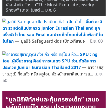
เลิศ จำกัด จัดงาน"The Most Exquisite Jewelry
Show" (เดอะ โมสต์ ...
ม.ค. 61
มิ้นต์ ชาลิ
ดา ร่วมตัดสินประกวด Junior Eurasian Thailand ลูก
ครึ่งหัวใจไทย รอบ Final ชมเปาะเด็กไทยเก่งไม่แพ้ชาติใด
ในโลก
— มูลนิธิ Safeguardkids เปิดเวทีสานฝ...
มิ.ย. 60
SPU : ครู
โอม..ผู้เชี่ยวชาญ ศิลปะการแสดง SPU ร่วมตัดสินการ
ประกวด Junior Eurasian Thailand 2017
— อาจารย์สุ
ชาญวุฒิ กิ่งแก้ว หรือ ครูโอม หัวหน้าสาขาศิลปะการแ...
เม.ย.
60
“มูลนิธิพิทักษ์และคุ้มครองเด็ก” เสนอ
ผลักดันแก้ไข พรบ.ประมวลกฏหมาย