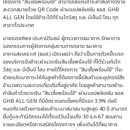
โครงการ "สินเชื่อพร้อมใช้" สามารถสแกนชำระค่าสินค้าได้ง่าย
สะดวกสบายด้วย QR Code ผ่านแอปพลิเคชัน ธอส. GHB
ALL GEN โดยใช้ชำระได้ที่ร้านไทวัสดุ และ บีเอ็นบี โฮม ทุก
สาขาทั่วประเทศ
นายณรงค์พล ประภานิรินธน์ ผู้ตรวจการธนาคาร รักษาการ
รองกรรมการผู้จัดการกลุ่มงานการตลาด ธนาคาร
อาคารสงเคราะห์ (ธอส.) เปิดเผยว่า ถือว่าเป็นการตัวครั้งแรก
ของบริการรับชำระผ่านวงเงินสินเชื่อพร้อมใช้ ที่ได้ร่วมกับไท
วัสดุ และ บีเอ็นบี โฮม ภายใต้โครงการ "สินเชื่อพร้อมใช้" ที่จะ
ช่วยแบ่งเบาภาระให้กับลูกค้าที่ต้องการซื้อสินค้าและอุปกรณ์สิ่ง
อำนวยความสะดวกเกี่ยวกับที่อยู่อาศัย โดยลูกค้าสามารถชำระ
ค่าสินค้าด้วยวงเงิน "สินเชื่อพร้อมใช้" ผ่านแอปพลิเคชัน ธอส.
GHB ALL GEN ที่มีอัตราดอกเบี้ยคงที่ปีแรก 3.9% ต่อปี
หมดกังวลด้วยการผ่อนชำระเบาสบายนานสูงสุด 40 ปี สามารถ
ยื่นกู้และทำนิติกรรมได้ตั้งแต่วันนี้จนถึง 30 ธ.ค.67 สอบถาม
รายละเอียดหรือการสมัครโครงการฯ เพิ่มเติมได้ที่ธนาคาร