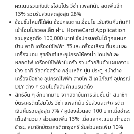
คะแนนร่วมกับบัตรโฮมโปร วีซ่า แพลทินัม ลดเพิ่มอีก
13% รวมรับส่วนลดสูงสุด 28%!
ช้อปชิ้นไหนก็ได้คืน ช้อปครบตามเงื่อนไข...รับเงินคืนทันที!
เข้าโฮมโปรวอลเล็ต ผ่าน HomeCard Application
รวมสูงสุดถึง 100,000 บาท! ช้อปครบครันได้ทุกแผนก
บ้าน อาทิ เครื่องใช้ไฟฟ้า ทีวีและเครื่องเสียง ที่นอนและ
เครื่องนอน สุขภัณฑ์และอุปกรณ์ห้องน้ำ โคมไฟและ
หลอดไฟ เครื่องใช้ไฟฟ้าในครัว ร่วมด้วยสินค้าแผนกงาน
ช่าง อาทิ วัสดุก่อสร้าง กลุ่มเหล็ก ปูน ประตู หน้าต่าง
เครื่องมือช่าง อุปกรณ์ไฟฟ้า สายไฟ สี เคมีภัณฑ์ อุปกรณ์
DIY ต่าง ๆ รวมไปถึงสินค้าแบรนด์ดัง
สิทธิอื่น ๆ อีกมากมาย จากสถาบันการเงินชั้นนำ สมาชิก
บัตรเครดิตโฮมโปร วีซ่า แพลทินัม รับส่วนลด+เครดิต
เงินคืนรวมสูงสุด 7% / คูปองส่วนลด 100 บาทเมื่อชำระ
เต็มจำนวน / ส่วนลดเพิ่ม 13% เมื่อแลกคะแนนเท่ายอด
ชำระ, สมาชิกบัตรเครดิตกรุงศรี รับส่วนลดเพิ่ม 10%