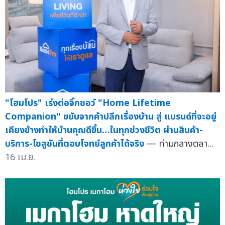
"โฮมโปร" เร่งต่อจิ๊กซอว์ "Home Lifetime
Companion" ขยับจากค้าปลีกเรื่องบ้าน สู่ แบรนด์ที่จะอยู่
เคียงข้างทำให้บ้านคุณดีขึ้น…ในทุกช่วงชีวิต ผ่านสินค้า-
บริการ-โซลูชันที่ตอบโจทย์ลูกค้าได้จริง
— ท่ามกลางตลา...
16 เม.ย.