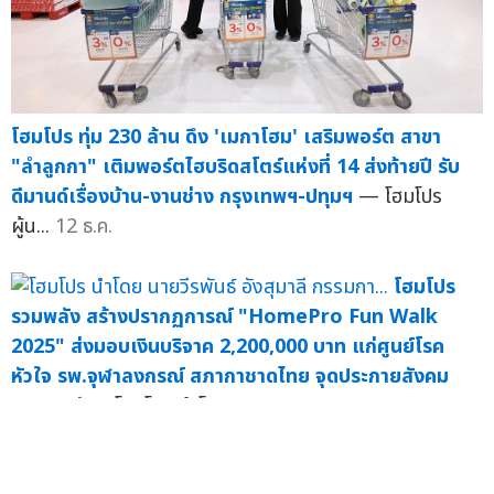
โฮมโปร ทุ่ม 230 ล้าน ดึง 'เมกาโฮม' เสริมพอร์ต สาขา
"ลำลูกกา" เติมพอร์ตไฮบริดสโตร์แห่งที่ 14 ส่งท้ายปี รับ
ดีมานด์เรื่องบ้าน-งานช่าง กรุงเทพฯ-ปทุมฯ
— โฮมโปร
ผู้น...
12 ธ.ค.
โฮมโปร
รวมพลัง สร้างปรากฏการณ์ "HomePro Fun Walk
2025" ส่งมอบเงินบริจาค 2,200,000 บาท แก่ศูนย์โรค
หัวใจ รพ.จุฬาลงกรณ์ สภากาชาดไทย จุดประกายสังคม
สุขภาพดี
— โฮมโปร นำโด...
27 ส.ค.
"โฮมโปร"