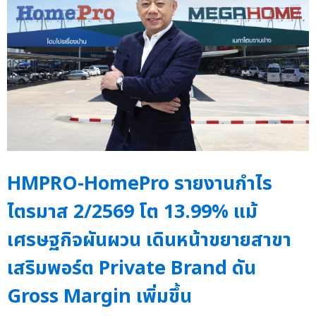
HMPRO-HomePro รายงานกำไร
ไตรมาส 2/2569 โต 13.99% แม้
เศรษฐกิจผันผวน เดินหน้าขยายสาขา
เสริมพอร์ต Private Brand ดัน
Gross Margin เพิ่มขึ้น