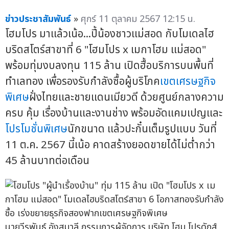
ข่าวประชาสัมพันธ์
»
ศุกร์ 11 ตุลาคม 2567 12:15 น.
โฮมโปร มาแล้วเน้อ...ปี้น้องชาวแม่สอด กับโมเดลไฮ
บริดสโตร์สาขาที่ 6 "โฮมโปร x เมกาโฮม แม่สอด"
พร้อมทุ่มงบลงทุน 115 ล้าน เปิดฮื้อบริการบนพื้นที่
ทำเลทอง เพื่อรองรับกำลังซื้อผู้บริโภค
เขตเศรษฐกิจ
พิเศษ
ฝั่งไทยและชายแดนเมียวดี ด้วยศูนย์กลางความ
ครบ คุ้ม เรื่องบ้านและงานช่าง พร้อมอัดแคมเปญและ
โปรโมชั่นพิเศษ
นักขนาด แล้วปะกั๋นเต็มรูปแบบ วันที่
11 ต.ค. 2567 นี้เน้อ คาดสร้างยอดขายได้ไม่ต่ำกว่า
45 ล้านบาทต่อเดือน
นายวีรพันธ์ อังสุมาลี กรรมการผู้จัดการ บริษัท โฮม โปรดักส์