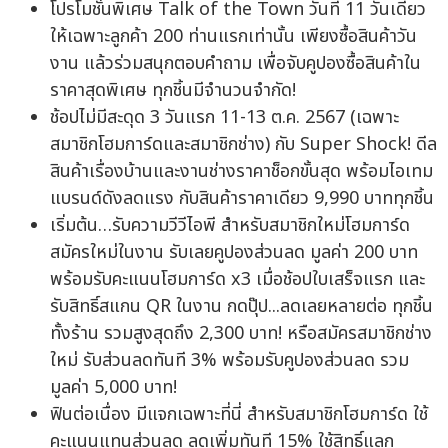
โปรโมชั่นพิเศษ Talk of the Town วันที่ 11 วันเดียว
ให้เฉพาะลูกค้า 200 ท่านแรกเท่านั้น เพียงซื้อสินค้าวัน
งาน แล้วร่วมสนุกตอบคำถาม เพื่อจับคูปองซื้อสินค้าใน
ราคาสุดพิเศษ ทุกชิ้นมีจำนวนจำกัด!
ช้อปไม่มีสะดุด 3 วันแรก 11-13 ต.ค. 2567 (เฉพาะ
สมาชิกโฮมการ์ดและสมาชิกช่าง) กับ Super Shock! ดีล
สินค้าเรื่องบ้านและงานช่างราคาช็อกขั้นสุด พร้อมไอเทม
แบรนด์ดังลดแรง กับสินค้าราคาเดียว 9,990 บาททุกชิ้น
เริ่มต้น…รับความวีวีไอพี สำหรับสมาชิกใหม่โฮมการ์ด
สมัครใหม่ในงาน รับเลยคูปองส่วนลด มูลค่า 200 บาท
พร้อมรับคะแนนโฮมการ์ด x3 เมื่อช้อปใบเสร็จแรก และ
รับสิทธิ์สแกน QR ในงาน กดปุ๊ป...ลดเลยหลายต่อ ทุกชิ้น
ทั้งร้าน รวมสูงสุดถึง 2,300 บาท! หรือสมัครสมาชิกช่าง
ใหม่ รับส่วนลดทันที 3% พร้อมรับคูปองส่วนลด รวม
มูลค่า 5,000 บาท!
ฟินต่อเนื่อง มีแจกเฉพาะที่นี่ สำหรับสมาชิกโฮมการ์ด ใช้
คะแนนแทนส่วนลด ลดเพิ่มทันที 15% ใช้สิทธิ์แลก