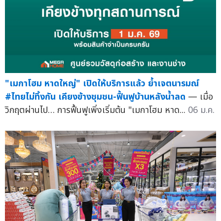
"เมกาโฮม หาดใหญ่" เปิดให้บริการแล้ว ย้ำเจตนารมณ์
#ไทยไม่ทิ้งกัน เคียงข้างชุมชน-ฟื้นฟูบ้านหลังน้ำลด
— เมื่อ
วิกฤตผ่านไป… การฟื้นฟูเพิ่งเริ่มต้น "เมกาโฮม หาด...
06 ม.ค.