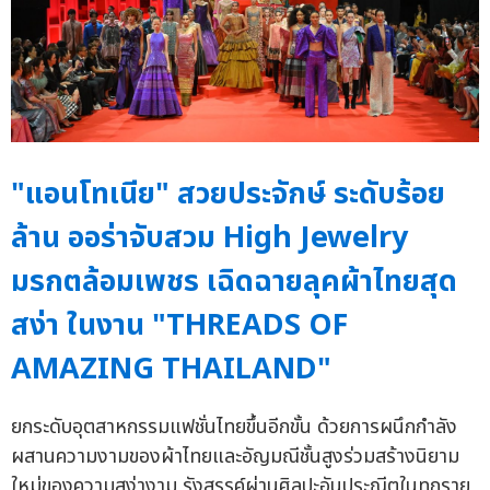
"แอนโทเนีย" สวยประจักษ์ ระดับร้อย
ล้าน ออร่าจับสวม High Jewelry
มรกตล้อมเพชร เฉิดฉายลุคผ้าไทยสุด
สง่า ในงาน "THREADS OF
AMAZING THAILAND"
ยกระดับอุตสาหกรรมแฟชั่นไทยขึ้นอีกขั้น ด้วยการผนึกกำลัง
ผสานความงามของผ้าไทยและอัญมณีชั้นสูงร่วมสร้างนิยาม
ใหม่ของความสง่างาม รังสรรค์ผ่านศิลปะอันประณีตในทุกราย