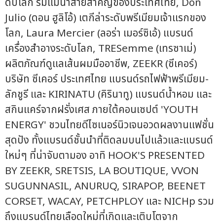
ดับโลก ริมแม่น้ำสายสำคัญของประเทศไทย, Don
Julio (ดอน ฮูลิโอ้) เตกีล่าระดับพรีเมียมเจ้าแรกของ
โลก, Laura Mercier (ลอร่า เมอร์ซิเอ้) แบรนด์
เครื่องสำอางระดับโลก, TRESemme (เทรซาเม่)
ผลิตภัณฑ์ดูแลเส้นผมมืออาชีพ, ZEEKR (ซีเคอร์)
บริษัท ซีเคอร์ ประเทศไทย แบรนด์รถไฟฟ้าพรีเมียม-
ลักชูรี และ KIRINATU (คิรินาทู) แบรนด์น้ำหอม และ
สกินแคร์จากฝรั่งเศส ภายใต้คอนเซปต์ 'YOUTH
ENERGY' ชวนไทยดีไซเนอร์นิวเจนอวดผลงานแฟชั่น
สุดปัง ทั้งแบรนด์ชั้นนำที่ติดลมบนไปแล้วและแบรนด์
ใหม่ๆ ที่น่าจับตามอง อาทิ HOOK'S PRESENTED
BY ZEEKR, SRETSIS, LA BOUTIQUE, VVON
SUGUNNASIL, ANURUQ, SIRAPOP, BEENET
CORSET, WACAY, PETCHPLOY และ NICHp รวม
ถึงแบรนด์ไทยเลือดใหม่ที่เกิดและเติบโตจาก