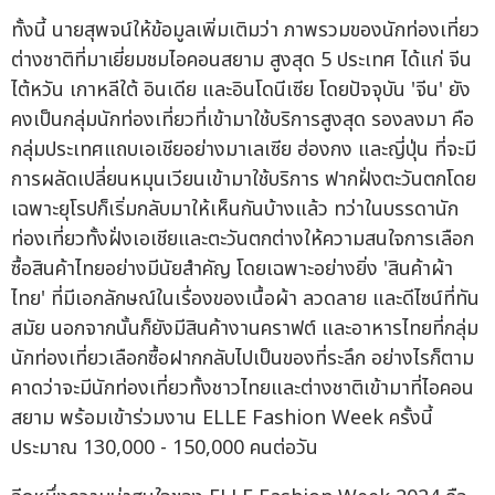
ทั้งนี้ นายสุพจน์ให้ข้อมูลเพิ่มเติมว่า ภาพรวมของนักท่องเที่ยว
ต่างชาติที่มาเยี่ยมชมไอคอนสยาม สูงสุด 5 ประเทศ ได้แก่ จีน
ไต้หวัน เกาหลีใต้ อินเดีย และอินโดนีเซีย โดยปัจจุบัน 'จีน' ยัง
คงเป็นกลุ่มนักท่องเที่ยวที่เข้ามาใช้บริการสูงสุด รองลงมา คือ
กลุ่มประเทศแถบเอเชียอย่างมาเลเซีย ฮ่องกง และญี่ปุ่น ที่จะมี
การผลัดเปลี่ยนหมุนเวียนเข้ามาใช้บริการ ฟากฝั่งตะวันตกโดย
เฉพาะยุโรปก็เริ่มกลับมาให้เห็นกันบ้างแล้ว ทว่าในบรรดานัก
ท่องเที่ยวทั้งฝั่งเอเชียและตะวันตกต่างให้ความสนใจการเลือก
ซื้อสินค้าไทยอย่างมีนัยสำคัญ โดยเฉพาะอย่างยิ่ง 'สินค้าผ้า
ไทย' ที่มีเอกลักษณ์ในเรื่องของเนื้อผ้า ลวดลาย และดีไซน์ที่ทัน
สมัย นอกจากนั้นก็ยังมีสินค้างานคราฟต์ และอาหารไทยที่กลุ่ม
นักท่องเที่ยวเลือกซื้อฝากกลับไปเป็นของที่ระลึก อย่างไรก็ตาม
คาดว่าจะมีนักท่องเที่ยวทั้งชาวไทยและต่างชาติเข้ามาที่ไอคอน
สยาม พร้อมเข้าร่วมงาน ELLE Fashion Week ครั้งนี้
ประมาณ 130,000 - 150,000 คนต่อวัน