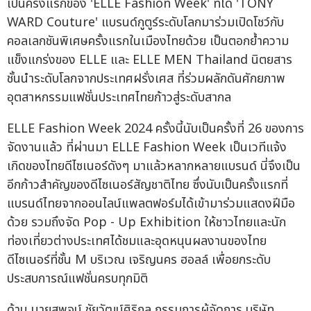
เป็นครั้งแรกของ 'ELLE Fashion Week' ที่ได้ 'TONY
WARD Couture' แบรนด์กูตูร์ระดับโลกมาร่วมเปิดโชว์กับ
คอลเลกชันพิเศษครั้งแรกในเมืองไทยด้วย เป็นตอกย้ำความ
แข็งแกร่งของ ELLE และ ELLE MEN Thailand นิตยสาร
ชั้นนำระดับโลกจากประเทศฝรั่งเศส ที่ร่วมผลักดันศักยภาพ
อุตสาหกรรมแฟชั่นประเทศไทยก้าวสู่ระดับสากล
ELLE Fashion Week 2024 ครั้งนี้นับเป็นครั้งที่ 26 ของการ
จัดงานแล้ว ที่ผ่านมา ELLE Fashion Week เป็นเวทีแจ้ง
เกิดของไทยดีไซเนอร์ดังๆ มาแล้วหลากหลายแบรนด์ นี่จึงเป็น
อีกก้าวสำคัญของดีไซเนอร์สัญชาติไทย ซึ่งนับเป็นครั้งแรกที่
แบรนด์ไทยจากออนไลน์แพลตฟอร์มได้เข้ามาร่วมแสดงฝีมือ
ด้วย รวมถึงจัด Pop - Up Exhibition ให้ชาวไทยและนัก
ท่องเที่ยวต่างประเทศได้ชมและอุดหนุนผลงานของไทย
ดีไซเนอร์ที่ชั้น M บริเวณ เจริญนคร ฮอลล์ เพื่อยกระดับ
ประสบการณ์แฟชั่นครบทุกมิติ
ด้าน นายสุพจน์ ชัยวัฒน์ศิริกุล กรรมการผู้จัดการ บริษัท