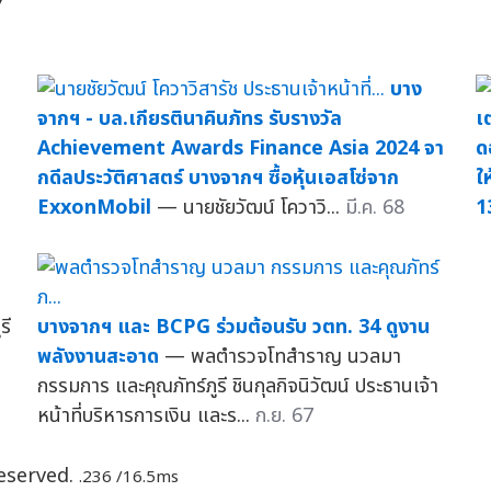
บาง
จากฯ - บล.เกียรตินาคินภัทร รับรางวัล
เ
Achievement Awards Finance Asia 2024 จา
ด
ม
กดีลประวัติศาสตร์ บางจากฯ ซื้อหุ้นเอสโซ่จาก
ให
ExxonMobil
— นายชัยวัฒน์ โควาวิ...
มี.ค. 68
1
รี
บางจากฯ และ BCPG ร่วมต้อนรับ วตท. 34 ดูงาน
พลังงานสะอาด
— พลตำรวจโทสำราญ นวลมา
กรรมการ และคุณภัทร์ภูรี ชินกุลกิจนิวัฒน์ ประธานเจ้า
หน้าที่บริหารการเงิน และร...
ก.ย. 67
Reserved.
.236 /16.5ms