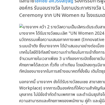
และนาย
โชคชัย อัศวรังสฤษฎ์
รองกรรมการผู้จ
องค์กร รับมอบรางวัล ในงานประกาศรางว
Ceremony จาก UN Women ณ โรงแรมเดอะ เบอร์
บางจากฯ ได้รับรางวัลชนะเลิศ "UN Women 2024
นวัตกรรมเพื่อความเสมอภาคทางเพศ (Innovative F
ระบบเป๋าตัง ซึ่งบางจากฯ ได้นำเสนอมาอย่างต่อเนื่อง
เทคโนโลยีดิจิทัลสร้างความเท่าเทียมในการเข้าถึงกา
จำนวนภายในเวลาเพียง 3 นาทีของการเปิดซื้อขายวันแ
ศักยภาพได้สะดวก ทั่วถึง เท่าเทียม โดยนักลงทุนมีอา
ทัศน์ของบางจากในการสร้างอนาคตที่ยั่งยืน เติบโตธุ
นอกจากนี้ บางจากฯ ยังได้รับรางวัลชมเชย สาขาสถา
Workplace) จากการเป็นองค์กรที่ให้ความสำคัญกับค
บุคลากร ไม่มีข้อจำกัดด้านเพศภาพ และดำเนินธุรกิจโด
ความสามารถและศักยภาพของพนักงาน คู่ค้า และผู้มีส่