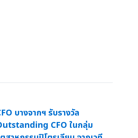
FO บางจากฯ รับรางวัล
utstanding CFO ในกลุ่ม
ุตสาหกรรมปิโตรเลียม จากเวที