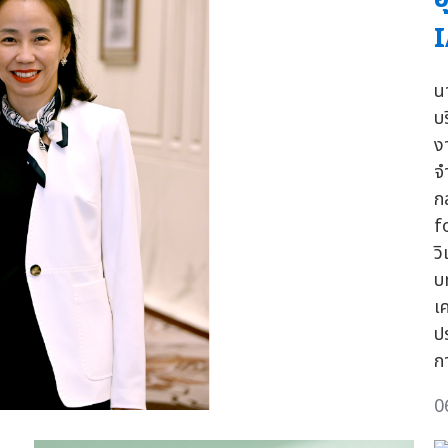
นา
บ
ง
จ
ก
f
ว
บ
เ
ป
ก
0