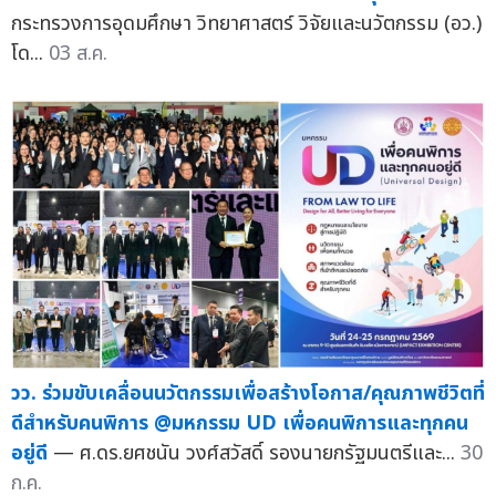
กระทรวงการอุดมศึกษา วิทยาศาสตร์ วิจัยและนวัตกรรม (อว.)
โด...
03 ส.ค.
วว. ร่วมขับเคลื่อนนวัตกรรมเพื่อสร้างโอกาส/คุณภาพชีวิตที่
ดีสำหรับคนพิการ @มหกรรม UD เพื่อคนพิการและทุกคน
อยู่ดี
— ศ.ดร.ยศชนัน วงศ์สวัสดิ์ รองนายกรัฐมนตรีและ...
30
ก.ค.