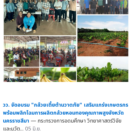
วว. จัดอบรม "กล้วยเตี้ยต้านวาตภัย" เสริมแกร่งเกษตรกร
พร้อมพลิกโฉมการผลิตกล้วยหอมทองคุณภาพสูงจังหวัด
นครราชสีมา
— กระทรวงการอดมศึกษา วิทยาศาสตร์วิจัย
และนวัต...
05 มิ.ย.