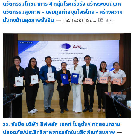
นวัตกรรมโภชนาการ 4 กลุ่มโรคเรื้อรัง สร้างระบบนิเวศ
นวัตกรรมสุขภาพ - เพิ่มมูลค่าสมุนไพรไทย - สร้างความ
มั่นคงด้านสุขภาพยั่งยืน
— กระทรวงการอ...
03 ส.ค.
วว. จับมือ บริษัท ลิฟพลัส เฮลท์ โซลูชั่นฯ ทดสอบความ
ปลอดภัย/ประสิทธิภาพสารสกัดในผลิตภัณฑ์สุขภาพ
—