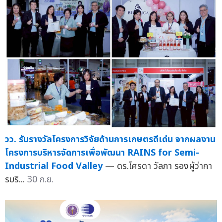
วว. รับรางวัลโครงการวิจัยด้านการเกษตรดีเด่น จากผลงาน
โครงการบริหารจัดการเพื่อพัฒนา RAINS for Semi-
Industrial Food Valley
— ดร.โศรดา วัลภา รองผู้ว่ากา
รบริ...
30 ก.ย.