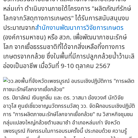
หล่มเก่า ดำเนินงานภายใต้โครงการ "ผลิตภัณฑ์รักษ์
โลกจากวัสดุทางการเกษตร" ได้รับการสนับสนุนงบ
ประมาณจาก
สำนักงานพัฒนาการวิจัยการเกษตร
(องค์การมหาชน) หรือ สวก. เพื่อพัฒนาภาชนะรักษ์
โลก จากเยื่อธรรมชาติที่ได้จากสิ่งเหลือทิ้งทางการ
เกษตรจากกล้วย ซึ่งในพื้นที่มีการปลูกกล้วยน้ำว้ามะลิ
อ่องเป็นอาชีพ เมื่อวันที่ 9-10 ตุลาคม 2567
ดร. ปิยาลัคน์ เงินชูกลิ่น และ ดร. วาสนา ฆ้องวงศ์ นักวิจัย
อาวุโส ศูนย์เชี่ยวชาญนวัตกรรมวัสดุ วว. จัดฝึกอบรมเชิงปฏิบัติ
การ "การผลิตภาชนะรักษ์โลกจากเยื่อกล้วย" ณ วิสาหกิจชุมชน
กลุ่มแปลงใหญ่กล้วยตำบลนาซำ อำเภอหล่มเก่า จังหวัด
เพชรบูรณ์ กิจกรรมในการอบรมครั้งนี้ ประกอบด้วย ความรู้