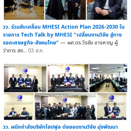
วว. ร่วมขับเคลื่อน MHESI Action Plan 2026-2030 ใน
รายการ Tech Talk by MHESI "เปลี่ยนงานวิจัย สู่ทาง
รอดเศรษฐกิจ-สังคมไทย"
— ผศ.ดร.วีรชัย อาจหาญ ผู้
ว่าการ สถ...
03 ส.ค.
วว. ผนึกกำลังบริษัทโฮปฟูล ต่อยอดงานวิจัย มุ่งพัฒนา