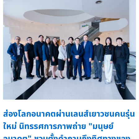
ส่องโลกอนาคตผ่านเลนส์เยาวชนคนรุ่น
ใหม่ นิทรรศการภาพถ่าย "มนุษย์
อนาคต" ชวนตั้งคำถามถึงทิศทางของ