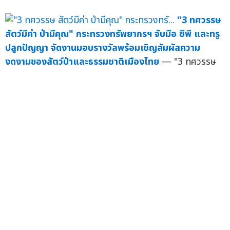
"3 ทศวรรษ
สัตว์มีค่า ป่ามีคุณ" กระทรวงทรัพยากรฯ จับมือ ซีพี และทรู
ปลูกปัญญา จัดงานมอบรางวัลพร้อมเชิญสัมผัสความ
งดงามของสัตว์ป่าและธรรมชาติเมืองไทย
— "3 ทศวรรษ
ส...
มี.ค. 68
"แอสเซ
ทไวส์" ชวนสัมผัสภาพแห่งความสุขที่แท้จริงในมุมมองใหม่
กับนิทรรศการภาพถ่าย "Happiness is Here and
Now" Photo Exhibition by AssetWise
— "แอสเซท
ไวส์" ชว...
มิ.ย. 66
กลุ่มบริษัท
พราว บลูพอร์ต หัวหิน และ มูลนิธิภาพถ่ายแห่งประเทศไทย
ร่วมเป็นส่วนหนึ่งในการสร้างความทรงจำด้วยภาพถ่าย
โครงการ"หัวหิน เมืองแห่งความสุข"
— กลุ่มบริษัท...
เม.ย.