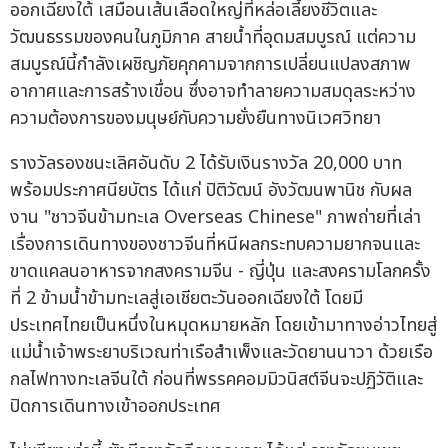
ออกเฉียงใต้ เสมือนเส้นเลือดใหญ่ที่หล่อเลี้ยงชีวิตและ
วัฒนธรรมของคนในภูมิภาค สายน้ำที่อุดมสมบูรณ์ แต่ความ
สมบูรณ์นี้กำลังเผชิญภัยคุกคามจากการเปลี่ยนแปลงสภาพ
อากาศและการสร้างเขื่อน ซึ่งอาจทำลายความสมดุลระหว่าง
ความต้องการของมนุษย์กับความยั่งยืนทางนิเวศวิทยา
รางวัลรองชนะเลิศอันดับ 2 ได้รับเงินรางวัล 20,000 บาท
พร้อมประกาศนียบัตร ได้แก่ ปิติวัฒน์ อังวัฒนพานิช กับผล
งาน "ชาวจีนข้ามทะเล Overseas Chinese" ภาพถ่ายที่เล่า
เรื่องการเดินทางของชาวจีนที่หนีผลกระทบความยากจนและ
ขาดแคลนอาหารจากสงครามจีน - ญี่ปุ่น และสงครามโลกครั้ง
ที่ 2 ข้ามน้ำข้ามทะเลสู่เอเชียตะวันออกเฉียงใต้ โดยมี
ประเทศไทยเป็นหนึ่งในหมุดหมายหลัก โดยเข้ามาทางอ่าวไทยสู่
แม่น้ำเจ้าพระยาบริเวณท่าเรือสำเพ็งและวัดยานนาวา ด้วยเรือ
กลไฟทางทะเลจีนใต้ ก่อนที่พรรคคอมมิวนิสต์จีนจะปฏิวัติและ
ปิดการเดินทางเข้าออกประเทศ