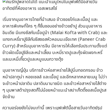
เริ่มจากมุมอาหารไทยที่นำเสนอ ข้าวซอยไก่และเนื้อปู และ
อาหารพิเศษที่ใคร ๆ ก็ชื่นชอบอย่างข้าวขยำปู ส่วนมุมอาหาร
อินเดีย มีแกงชีสกับเนื้อปูม้า (Malai Kofta with Crab) และ
แกงกะหรี่ขาปูชิลีกับชีสซอสหัวหอมมะเขือเทศ (Paneer Crab
Curry) สำหรับมุมอาหารจีน มีอาหารให้เลือกรับประทานตั้งแต่
ข้าวผัดเนื้อปูชิลีและหนำเลี๊ยบ บะหมี่ราดปูและกุ้งผัดผงกะหรี่
และบะหมี่เกี๊ยวปูและหมูแบบกวางตุ้ง
มุมอาหารญี่ปุ่น บริการข้าวห่อสาหร่ายไส้ปูนิ่มทอดกรอบ ข้าว
หน้าปลาทูน่า หอยเชลล์ และเนื้อปู และอีกหลากหลายเมนู ไม่ว่า
จะข้าวหน้าปลาดิบ ปลาดิบนานาชนิด และข้าวห่อสาหร่ายไส้ต่าง
ๆ มุมพาสต้าปรุงสดก็ไม่น้อยหน้าแนะนำสปาเก็ตตี้ซอสเนื้อปูรส
จัดจ้าน
ความอร่อยยังไม่จบเท่านี้ เพราะบุฟเฟ่ต์มื้อสายวันอาทิตย์รูป