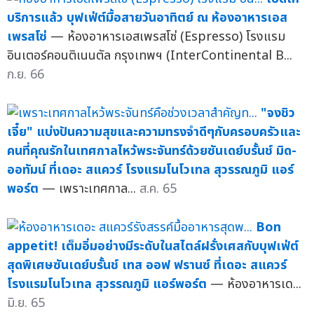
บริการแล้ว บุฟเฟ่ต์มื้อสายวันอาทิตย์ ณ ห้องอาหารเอส
เพรสโซ่
— ห้องอาหารเอสเพรสโซ่ (Espresso) โรงแรม
อินเตอร์คอนติเนนตัล กรุงเทพฯ (InterContinental B...
ก.ย. 66
"จงชิว
เจี๋ย" แบ่งปันความสุขและความทรงจำดีๆกับครอบครัวและ
คนที่คุณรักในเทศกาลไหว้พระจันทร์ด้วยซันเดย์บรั้นช์ มิด-
ออทัมน์ ที่เดอะ สแควร์ โรงแรมโนโวเทล สุวรรณภูมิ แอร์
พอร์ต
— เพราะเทศกาล...
ส.ค. 65
Bon
appetit! เต็มอิ่มอย่างมีระดับในสไตล์ฝรั่งเศสกับบุฟเฟ่ต์
สุดพิเศษซันเดย์บรั้นช์ เทส ออฟ ฟรานซ์ ที่เดอะ สแควร์
โรงแรมโนโวเทล สุวรรณภูมิ แอร์พอร์ต
— ห้องอาหารเด...
มิ.ย. 65