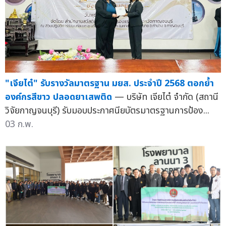
"เจียไต๋" รับรางวัลมาตรฐาน มยส. ประจำปี 2568 ตอกย้ำ
องค์กรสีขาว ปลอดยาเสพติด
— บริษัท เจียไต๋ จำกัด (สถานี
วิจัยกาญจนบุรี) รับมอบประกาศนียบัตรมาตรฐานการป้อง...
03 ก.พ.