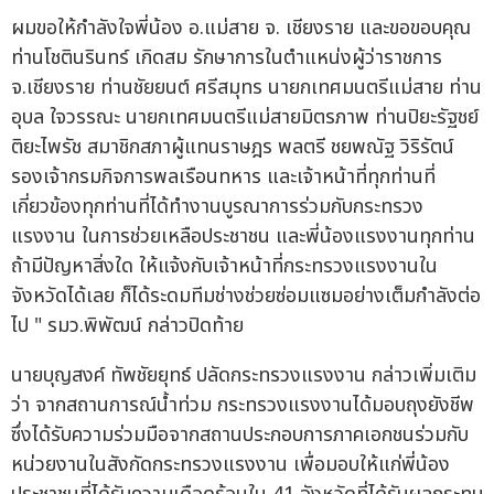
ผมขอให้กำลังใจพี่น้อง อ.แม่สาย จ. เชียงราย และขอขอบคุณ
ท่านโชตินรินทร์ เกิดสม รักษาการในตำแหน่งผู้ว่าราชการ
จ.เชียงราย ท่านชัยยนต์ ศรีสมุทร นายกเทศมนตรีแม่สาย ท่าน
อุบล ใจวรรณะ นายกเทศมนตรีแม่สายมิตรภาพ ท่านปิยะรัฐชย์
ติยะไพรัช สมาชิกสภาผู้แทนราษฎร พลตรี ชยพณัฐ วิริรัตน์
รองเจ้ากรมกิจการพลเรือนทหาร และเจ้าหน้าที่ทุกท่านที่
เกี่ยวข้องทุกท่านที่ได้ทำงานบูรณาการร่วมกับกระทรวง
แรงงาน ในการช่วยเหลือประชาชน และพี่น้องแรงงานทุกท่าน
ถ้ามีปัญหาสิ่งใด ให้แจ้งกับเจ้าหน้าที่กระทรวงแรงงานใน
จังหวัดได้เลย ก็ได้ระดมทีมช่างช่วยซ่อมแซมอย่างเต็มกำลังต่อ
ไป " รมว.พิพัฒน์ กล่าวปิดท้าย
นายบุญสงค์ ทัพชัยยุทธ์ ปลัดกระทรวงแรงงาน กล่าวเพิ่มเติม
ว่า จากสถานการณ์น้ำท่วม กระทรวงแรงงานได้มอบถุงยังชีพ
ซึ่งได้รับความร่วมมือจากสถานประกอบการภาคเอกชนร่วมกับ
หน่วยงานในสังกัดกระทรวงแรงงาน เพื่อมอบให้แก่พี่น้อง