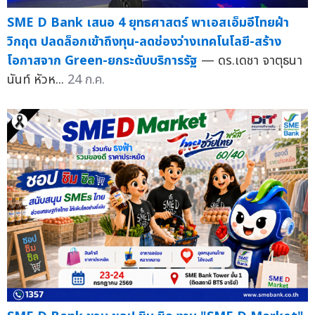
SME D Bank เสนอ 4 ยุทธศาสตร์ พาเอสเอ็มอีไทยฝ่า
วิกฤต ปลดล็อกเข้าถึงทุน-ลดช่องว่างเทคโนโลยี-สร้าง
โอกาสจาก Green-ยกระดับบริการรัฐ
— ดร.เดชา จาตุธนา
นันท์ หัวห...
24 ก.ค.