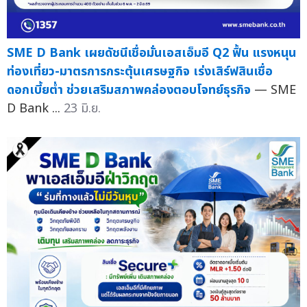
SME D Bank เผยดัชนีเชื่อมั่นเอสเอ็มอี Q2 ฟื้น แรงหนุน
ท่องเที่ยว-มาตรการกระตุ้นเศรษฐกิจ เร่งเสิร์ฟสินเชื่อ
ดอกเบี้ยต่ำ ช่วยเสริมสภาพคล่องตอบโจทย์ธุรกิจ
— SME
D Bank ...
23 มิ.ย.