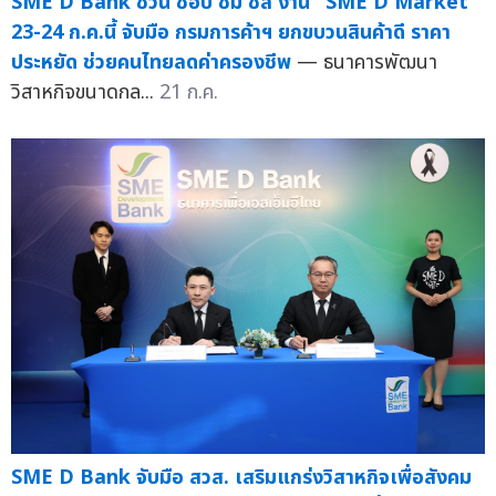
SME D Bank ชวน ชอป ชิม ชิล งาน "SME D Market"
23-24 ก.ค.นี้ จับมือ กรมการค้าฯ ยกขบวนสินค้าดี ราคา
ประหยัด ช่วยคนไทยลดค่าครองชีพ
— ธนาคารพัฒนา
วิสาหกิจขนาดกล...
21 ก.ค.
SME D Bank จับมือ สวส. เสริมแกร่งวิสาหกิจเพื่อสังคม