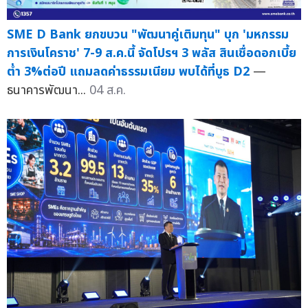
SME D Bank ยกขบวน "พัฒนาคู่เติมทุน" บุก 'มหกรรม
การเงินโคราช' 7-9 ส.ค.นี้ จัดโปรฯ 3 พลัส สินเชื่อดอกเบี้ย
ต่ำ 3%ต่อปี แถมลดค่าธรรมเนียม พบได้ที่บูธ D2
—
ธนาคารพัฒนา...
04 ส.ค.