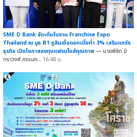
SME D Bank จัดเต็มในงาน Franchise Expo
Thailand ณ บูธ B1 ชูสินเชื่อดอกเบี้ยต่ำ 3% เสริมแกร่ง
ธุรกิจ เปิดโอกาสลงทุนแฟรนไชส์คุณภาพ
— นายพิชิต มิ
ทราวงศ์ กรรมก...
16:48 น.