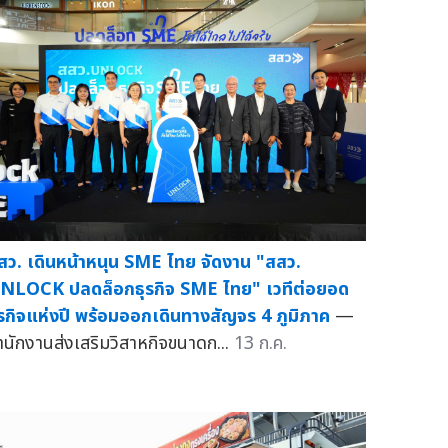
สว. เดินหน้าหนุน SME ไทย จัดงาน "สสว.
NLOCK ปลดล็อกธุรกิจ SME ไทย" เวทีต่อยอด
ุรกิจแห่งปี พร้อมออกเดินทางสัญจร 4 ภูมิภาค
—
ำนักงานส่งเสริมวิสาหกิจขนาดก...
13 ก.ค.