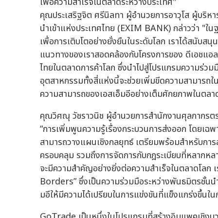
เพื่อความสำเร็จในตลาดระหว่างประเทศ"
คุณประเสริฐจิต ศรีนิลทา ผู้อำนวยการอาวุโส ผู้บริ
นำเข้าแห่งประเทศไทย (EXIM BANK) กล่าวว่า "ในฐ
เพื่อการเติบโตอย่างยั่งยืนในระดับโลก เราได้สนับส
แนวทางของเราสอดคล้องกับโครงการของ ดีเอชแอล เอ
ไทยในตลาดการค้าโลก ซึ่งนำไปสู่โปรแกรมความร่วมมือเช
อุตสาหกรรมทั้งสี่แห่งนี้จะช่วยเพิ่มขีดความสามารถ
ความสามารถของเอสเอ็มอีอย่างเต็มศักยภาพในตลา
คุณวิศณุ วัชราวนิช ผู้อำนวยการสำนักงานศุลกากรต
“การเพิ่มพูนความรู้เรื่องกระบวนการส่งออก โดยเฉพา
สามารถวางแผนเชิงกลยุทธ์ เตรียมพร้อมสำหรับการส่
ครอบคลุม รวมถึงการจัดการกับกฎระเบียบที่หลากหลา
จะมีความสำคัญอย่างยิ่งต่อความสำเร็จในตลาดโลก 
Borders” ซึ่งเป็นความร่วมมือระหว่างพันธมิตรชั้นน
มอีให้มีความได้เปรียบในการแข่งขันที่แข็งแกร่งขึ้นใ
GoTrade เป็นหนึ่งในโปรแกรมที่สร้างอิมแพคเชิงบ