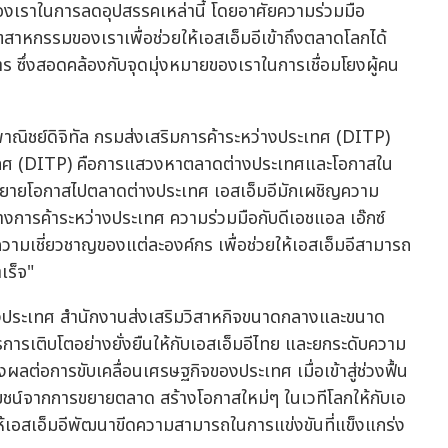
องเราในการลดอุปสรรคเหล่านี้ โดยอาศัยความร่วมมือ
าหกรรมของเราเพื่อช่วยให้เอสเอ็มอีเข้าถึงตลาดโลกได้
าร ซึ่งสอดคล้องกับจุดมุ่งหมายของเราในการเชื่อมโยงผู้คน
าณิชย์ดิจิทัล กรมส่งเสริมการค้าระหว่างประเทศ (DITP)
ระเทศ (DITP) คือการแสวงหาตลาดต่างประเทศและโอกาสใน
ารขยายโอกาสไปตลาดต่างประเทศ เอสเอ็มอีมักเผชิญความ
การค้าระหว่างประเทศ ความร่วมมือกับดีเอชแอล เอ๊กซ์
ความเชี่ยวชาญของแต่ละองค์กร เพื่อช่วยให้เอสเอ็มอีสามารถ
เร็จ"
่างประเทศ สำนักงานส่งเสริมวิสาหกิจขนาดกลางและขนาด
การการเติบโตอย่างยั่งยืนให้กับเอสเอ็มอีไทย และยกระดับความ
ลต่อการขับเคลื่อนเศรษฐกิจของประเทศ เมื่อเข้าสู่ช่วงฟื้น
ะโยชน์จากการขยายตลาด สร้างโอกาสใหม่ๆ ในเวทีโลกให้กับเอ
ให้เอสเอ็มอีพัฒนาขีดความสามารถในการแข่งขันที่แข็งแกร่ง