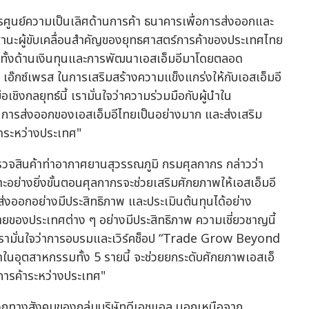
หารศูนย์ความเป็นเลิศด้านการค้า ธนาคารเพื่อการส่งออกและ
านะผู้ขับเคลื่อนสำคัญของยุทธศาสตร์การค้าของประเทศไทย
นุนทั้งด้านเงินทุนและการพัฒนาเอสเอ็มอีมาโดยตลอด
๊กซ์เพรส ในการเสริมสร้างความแข็งแกร่งให้กับเอสเอ็มอี
ิงกลยุทธ์นี้ เรามั่นใจว่าความร่วมมือกับผู้นำใน
ในการส่งออกของเอสเอ็มอีไทยเป็นอย่างมาก และส่งเสริม
ดระหว่างประเทศ"
รวจสินค้าท่าอากาศยานสุวรรณภูมิ กรมศุลกากร กล่าวว่า
ะอย่างยิ่งขั้นตอนศุลกากรจะช่วยเสริมศักยภาพให้เอสเอ็มอี
งออกอย่างมีประสิทธิภาพ และประเมินต้นทุนได้อย่าง
ยของประเทศต่าง ๆ อย่างมีประสิทธิภาพ ความเชี่ยวชาญนี้
เรามั่นใจว่าการอบรมและเวิร์คช็อป “Trade Grow Beyond
ำในอุตสาหกรรมทั้ง 5 รายนี้ จะช่วยยกระดับศักยภาพเอสเอ็
นการค้าระหว่างประเทศ"
วกทางสังคมของกลุ่มบริษัทดีเอชแอล นอกเหนือจาก