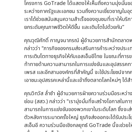
โครงการ GoTrade ได้แสดงให้เห็นถึงความมุ่งมั่นข
ระหว่างภาครัฐและเอกชน รวมถึงความเชี่ยวชาญในอุตส
เราได้ช่วยสนับสนุนความสำเร็จของชุมชนที่เราให้บริก
ยกระดับคุณภาพชีวิตให้ดีขึ้น และเติบโตไปด้วยกัน”
คุณวุฒิศักดิ์ กาญจนาภรณ์ ผู้อำนวยการสำนักตลาดพ
กล่าวว่า "ภารกิจของกรมส่งเสริมการค้าระหว่างป
การเติบโตทางธุรกิจให้กับเอสเอ็มอีไทย ในขณะที่ก
ท้าทายด้านความสามารถในการแข่งขันและอุปสรรคทาง
เพรส และอีกสามองค์กรที่สำคัญนี้ จะใช้ประโยชน์จาก
เอาชนะอุปสรรคเหล่านี้และเข้าถึงตลาดโลกใหม่ๆ ได้สำ
คุณวิทวัส ล่ำซำ ผู้อำนวยการฝ่ายความร่วมมือระหว
ย่อม (สสว.) กล่าวว่า "เรามุ่งมั่นที่จะสร้างโอกาสใน
สามารถในการแข่งขันของพวกเขาในระดับโลก ซึ่งจะส่งผ
ตัวหลังการระบาดครั้งใหญ่ ธุรกิจส่งออกจะได้รับปร
สเอ็มอี ความร่วมมือเชิงกลยุทธ์ GoTrade นี้จะช่วย