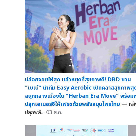
ปล่อยจอยให้สุด แล้วหยุดที่สุขภาพดี! DBD ชวน
"เบเบ้" นำทีม Easy Aerobic เปิดคลาสสุขภาพสุ
สนุกกลางเมืองใน "Herban Era Move" พร้อม
ปลุกเอเนอร์จีให้เฟรชด้วยพลังสมุนไพรไทย
— หลั
ปลุกพลั...
03 ส.ค.