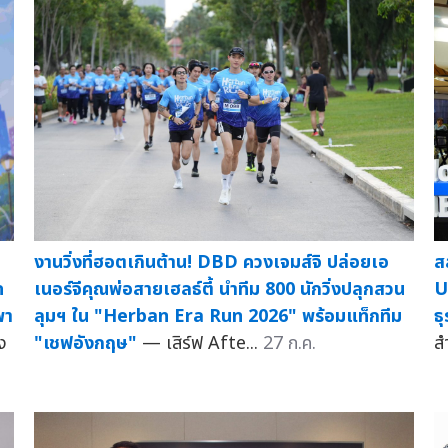
งานวิ่งที่ฮอตเกินต้าน! DBD ควงเจมส์จิ ปล่อยเอ
ส
ด
เนอร์จีคุณพ่อสายเฮลธ์ตี้ นำทีม 800 นักวิ่งปลุกสวน
U
พา
ลุมฯ ใน "Herban Era Run 2026" พร้อมแท็กทีม
ธ
ง
"เชฟอังกฤษ"
— เสิร์ฟ Afte...
27 ก.ค.
ส