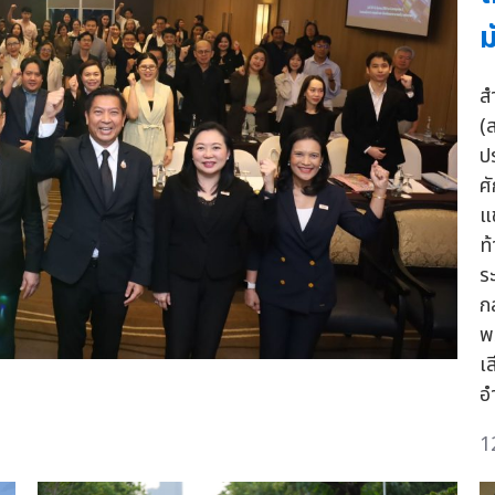
ม
ส
(
ป
ศ
แ
ท
ระ
ก
พ
เ
อ
1