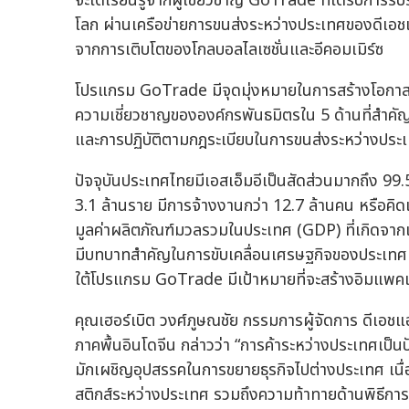
จะได้เรียนรู้จากผู้เชี่ยวชาญ GoTrade ที่ได้รับการร
โลก ผ่านเครือข่ายการขนส่งระหว่างประเทศของดีเอช
จากการเติบโตของโกลบอลไลเซชั่นและอีคอมเมิร์ซ
โปรแกรม GoTrade มีจุดมุ่งหมายในการสร้างโอกาสขย
ความเชี่ยวชาญขององค์กรพันธมิตรใน 5 ด้านที่สำคัญ
และการปฏิบัติตามกฎระเบียบในการขนส่งระหว่างประเท
ปัจจุบันประเทศไทยมีเอสเอ็มอีเป็นสัดส่วนมากถึง 99
3.1 ล้านราย มีการจ้างงานกว่า 12.7 ล้านคน หรือคิ
มูลค่าผลิตภัณฑ์มวลรวมในประเทศ (GDP) ที่เกิดจากเอ
มีบทบาทสำคัญในการขับเคลื่อนเศรษฐกิจของประเท
ใต้โปรแกรม GoTrade มีเป้าหมายที่จะสร้างอิมแพคเ
คุณเฮอร์เบิต วงศ์ภูษณชัย กรรมการผู้จัดการ ดีเอชแ
ภาคพื้นอินโดจีน กล่าวว่า “การค้าระหว่างประเทศเป
มักเผชิญอุปสรรคในการขยายธุรกิจไปต่างประเทศ เนื่อ
สติกส์ระหว่างประเทศ รวมถึงความท้าทายด้านพิธีกา