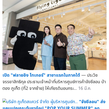
เปิด "ฟลายอิง ไทเกอร์" สาขาแรกในภาคใต้
— ประวิช
จรรยาสิทธิกุล ประธานเจ้าหน้าที่บริหารศูนย์การค้าจังซีลอน ป่า
ตอง ภูเก็ต (ที่2 จากซ้าย) ให้เกียรติมอบกระ...
16 มี.ค.
"จังซีลอน" ส่ง
แคมเปญกระตุ้นขาช้อป "POP YOUR SUMMER" ลด