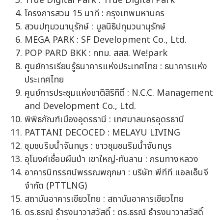
True Digital Park : True Digital Park
โครงการสวน 15 นาที : กรุงเทพมหานคร
สวนปทุมวนานุรักษ์ : มูลนิธิปทุมวนานุรักษ์
MEGA PARK : SF Development Co., Ltd.
POP PARD BKK : กทม. สสส. We!park
ศูนย์การเรียนรู้ธนาคารแห่งประเทศไทย : ธนาคารแห่ง
ประเทศไทย
ศูนย์การประชุมแห่งชาติสิริกิติ์ : N.C.C. Management
and Development Co., Ltd.
พิพิธภัณฑ์เมืองอุดรธานี : เทศบาลนครอุดรธานี
PATTANI DECOCED : MELAYU LIVING
ชุมชนริมน้ำจันทบูร : ชาวชุมชนริมน้ำจันทบูร
อุโมงค์เชื่อมผืนป่า เขาใหญ่-ทับลาน : กรมทางหลวง
อาคารนิทรรศน์พรรณพฤกษา : บริษัท พีทีที แอลเอ็นจี
จำกัด (PTTLNG)
สถาบันอาคารเขียวไทย : สถาบันอาคารเขียวไทย
ดร.ธรณ์ ธำรงนาวาสวัสดิ์ : ดร.ธรณ์ ธำรงนาวาสวัสดิ์