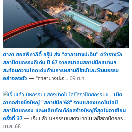
ศาลา ฮอสพิทาลิตี้ กรุ๊ป ส่ง "ศาลาบางปะอิน" คว้ารางวัล
สถาปัตยกรรมดีเด่น ปี 67 จากสมาคมสถาปนิกสยามฯ
สะท้อนความโดดเด่นด้านการผสานดีไซน์และวัฒนธรรม
อย่างลงตัว
— "ศาลาบางปะอ...
09 ต.ค.
เปิด
ฉากอย่างยิ่งใหญ่ "สถาปนิก'68" งานแสดงเทคโนโลยี
สถาปัตยกรรม และผลิตภัณฑ์ก่อสร้างใหญ่ที่สุดในอาเซียน
ครั้งที่ 37
— เริ่มแล้ว มหกรรมแสดงเทคโนโลยีสถาปัตยกร...
เม.ย. 68