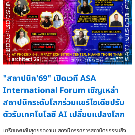
"สถาปนิก'69" เปิดเวที ASA
International Forum เชิญเหล่า
สถาปนิกระดับโลกร่วมแชร์ไอเดียปรับ
ตัวรับเทคโนโลยี AI เปลี่ยนแปลงโลก
เตรียมพบกับสุดยอดงานแสดงนิทรรศการสถาปัตยกรรมยิ่ง