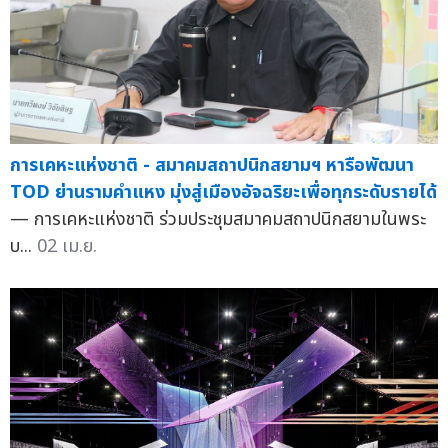
การเคหะแห่งชาติ - สมาคมสถาปนิกสยามฯ หารือพัฒนา
TOD ย่านรามคำแหง มุ่งสู่เมืองอัจฉริยะเพื่อทุกระดับรายได้
— การเคหะแห่งชาติ ร่วมประชุมสมาคมสถาปนิกสยามในพระ
บ...
02 เม.ย.