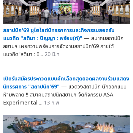
สถาปนิก'69 ชูไฮไลต์นิทรรศการและกิจกรรมสอดรับ
แนวคิด "สติมา : ปัญญา : พร้อม(ท์)"
— สมาคมสถาปนิก
สยามฯ เผยความพร้อมการจัดงานสถาปนิก'69 ภายใต้
แนวคิด"สติมา : ปั...
20 มี.ค.
เปิดรับสมัครประกวดแบบคัดเลือกสุดยอดผลงานร่วมแสดง
นิทรรศการ "สถาปนิก'69"
— แวดวงสถาปนิก นักออกแบบ
ห้ามพลาด !! สมาคมสถาปนิกสยามฯ จัดกิจกรรม ASA
Experimental ...
13 ก.พ.