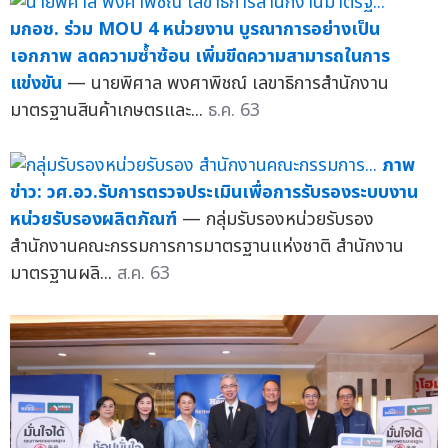
มกอช. ร่วม MOU 4 หน่วยงาน บูรณาการอย่างเป็น
เอกภาพ ลดความซ้ำซ้อน เพิ่มขีดความสามารถในการ
แข่งขัน
— นายพิศาล พงศาพิชณ์ เลขาธิการสำนักงาน
มาตรฐานสินค้าเกษตรและ...
ธ.ค. 63
ภาพ
ข่าว: วศ.อว.รับการตรวจประเมินเพื่อการรับรองระบบงาน
หน่วยรับรองผลิตภัณฑ์
— กลุ่มรับรองหน่วยรับรอง
สำนักงานคณะกรรมการการมาตรฐานแห่งชาติ สำนักงาน
มาตรฐานผลิ...
ส.ค. 63