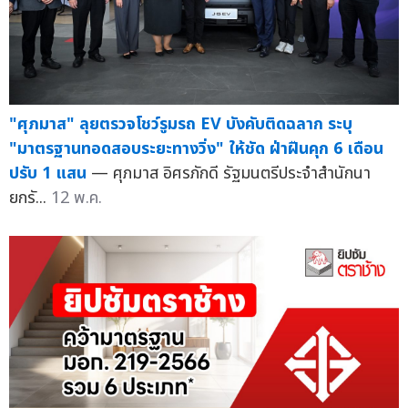
"ศุภมาส" ลุยตรวจโชว์รูมรถ EV บังคับติดฉลาก ระบุ
"มาตรฐานทอดสอบระยะทางวิ่ง" ให้ชัด ฝ่าฝืนคุก 6 เดือน
ปรับ 1 แสน
— ศุภมาส อิศรภักดี รัฐมนตรีประจำสำนักนา
ยกรั...
12 พ.ค.