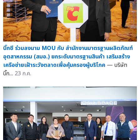
บิ๊กซี ร่วมลงนาม MOU กับ สำนักงานมาตรฐานผลิตภัณฑ์
อุตสาหกรรม (สมอ.) ยกระดับมาตรฐานสินค้า เสริมสร้าง
เครือข่ายเฝ้าระวังตลาดเพื่อคุ้มครองผู้บริโภค
— บริษัท
บิ๊ก...
23 ก.ค.