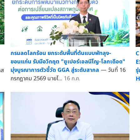
กรมลดโลกร้อน ยกระดับพื้นที่ต้นแบบพัทลุง-
C
ขอนแก่น รับมือวิกฤต "ซูเปอร์เอลนีโญ-โลกเดือด"
E
มุ่งบูรณาการตัวชี้วัด GGA สู่ระดับสากล
— วันที่ 16
ิส
ร
กรกฎาคม 2569 นายโ...
16 ก.ค.
H