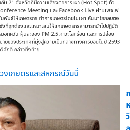
ับ 71 จังหวัดที่มีความเสี่ยงต่อการเผา (Hot Spot) ทั่ว
Conference Meeting และ Facebook Live ผ่านเพจเฟ
าสัมพันธ์ให้เกษตรกร ทำการเกษตรโดยไม่เผา หันมาไถกลบตอ
ตอซังที่ถูกต้องและเหมาะสมให้แก่เกษตรกรสามารถนำไปปฏิบัติ
 ลดหมอกควัน ฝุ่นละออง PM 2.5 ภาวะโลกร้อน และการปล่อย
หมายของประเทศที่มุ่งสู่ความเป็นกลางทางคาร์บอนในปี 2593
ศักดิ์ กล่าวทิ้งท้าย
รวงเกษตรและสหกรณ์วันนี้
ก
ห
ว
ล