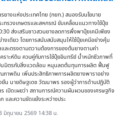
ารยางแห่งประเทศไทย (กยท.) สนองรับนโยบาย
ระทรวงเกษตรและสหกรณ์ ขับเคลื่อนแนวทางใช้ปุ๋ย
0:30 ส่งเสริมชาวสวนยางลดการพึ่งพาปุ๋ยเคมีเพียง
ย่างเดียว โดยการสนับสนับสนุนให้ใช้ปุ๋ยเคมีอย่างคุ้ม
่าและตรงตามตวามต้องการของต้นยางตามค่า
เคราะห์ดิน ควบคู่กับการใช้ปุ๋ยอินทรีย์ น้ำหมักชีวภาพที่
ป็นมิตรกับสิ่งแวดล้อม หนุนลดต้นทุนการผลิต ฟื้นฟู
ุณภาพดิน เพิ่มประสิทธิภาพการผลิตยางพาราอย่าง
ั่งยืน นายดิษฐเดช วัฒนาพร รองผู้ว่าการด้านปฏิบัติ
าร เปิดเผยว่า สถานการณ์ความผันผวนของเศรษฐกิจ
ลก และความขัดแย้งระหว่างประ
8 มิถุนายน 2569 14:38 น.