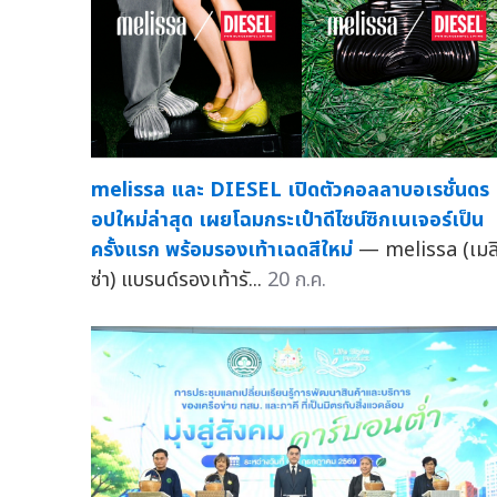
melissa และ DIESEL เปิดตัวคอลลาบอเรชั่นดร
อปใหม่ล่าสุด เผยโฉมกระเป๋าดีไซน์ซิกเนเจอร์เป็น
ครั้งแรก พร้อมรองเท้าเฉดสีใหม่
— melissa (เมล
ซ่า) แบรนด์รองเท้ารั...
20 ก.ค.