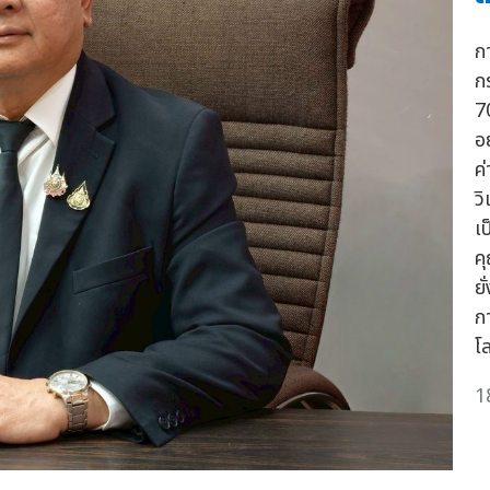
ก
ก
7
อ
ค
วิ
เ
ค
ย
ก
โ
1