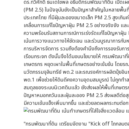
ดร.ทวีศักดิ์ ธนเดโชพล อธิบดีกรมพัฒนาที่ดิน เปิด
(PM 2.5) ในปัจจุบันยังเป็นปัญหาสำคัญในหลายพื้
ประเทศไทย ที่มีฝุ่นละอองขนาดเล็ก PM 2.5 สูงเกิน
เคลื่อนการแก้ไขปัญหาฝุ่น PM 2.5 อย่างจริงจัง 
ความพร้อมรับสถานการณ์การเร่งรัดแก้ไขปัญหาฝุ่น P
เน้นการวางแนวทางให้ชัดเจน และร่วมบูรณาการกับหน่
การบริหารจัดการ รวมถึงต้องคำนึงถึงการรองรับการ
เรือนกระจก ดังนั้นจึงได้มอบนโยบายให้ กรมพัฒนาที่
เกษตรกร หยุดเผาในพื้นที่เกษตรอย่างเข้มข้น โดยรณ
นวัตกรรมจุลินทรีย์ พด.2 และรณรงค์การผลิตปุ๋ยอิน
พด.1 เพื่อช่วยให้ดินดีคงความอุดมสมบูรณ์ ไม่ถูกทำลาย
สมดุลของระบบนิเวศดินแล้ว ยังส่งผลให้พื้นที่เกษต
ปัญหาหมอกควันและฝุ่นละออง PM 2.5 ส่งผลดีต่อสุข
มีความเข้มแข็งเพิ่มมากขึ้น และช่วยลดผลกระทบต่อก
"กรมพัฒนาที่ดิน เตรียมจัดงาน "Kick off ไถกลบตอซัง