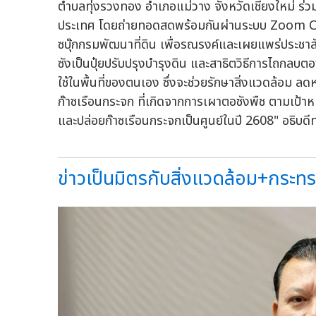
ตำบลทุ่งรวงทอง อำเภอแม่วาง จังหวัดเชียงใหม่ ร่วมก
ประเทศ โดยถ่ายทอดสดพร้อมกันผ่านระบบ Zoom 
ซบุ๊กกรมพัฒนาที่ดิน เพื่อรณรงค์และเผยแพร่ประช
ซังเป็นปุ๋ยปรับปรุงบำรุงดิน และสาธิตวิธีการไถกลบ
ใช้ในพื้นที่ของตนเอง ซึ่งจะช่วยรักษาสิ่งแวดล้อม
ก๊าซเรือนกระจก ที่เกิดจากการเผาตอซังพืช ตามเป้า
และปล่อยก๊าซเรือนกระจกเป็นศูนย์ในปี 2608" อธิบดีทวี
ข่าวเป็นมิตรกับสิ่งแวดล้อม+กระท