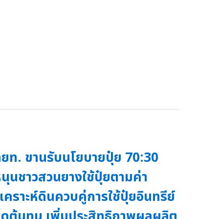
ยท. ขานรับนโยบายปุ๋ย 70:30
นุนชาวสวนยางใช้ปุ๋ยตามค่า
ิเคราะห์ดินควบคู่การใช้ปุ๋ยอินทรีย์
ดต้นทุน เพิ่มประสิทธิภาพผลผลิต