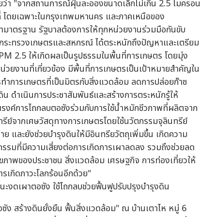
เผยว่า "จากสถานการณ์ฝุ่นละอองขนาดเล็กไม่เกิน 2.5 ไมครอน
นที่ โดยเฉพาะในกรุงเทพมหานคร และภาคเหนือของ
ค่ามาตรฐาน รัฐบาลต้องการให้ทุกหน่วยงานร่วมมือกันขับ
และกระทรวงเกษตรและสหกรณ์ ได้ตระหนักถึงปัญหาและเตรียม
M 2.5 ให้เกิดผลเป็นรูปธรรมในพื้นที่การเกษตร โดยมุ่ง
วยงานที่เกี่ยวข้อง มีพื้นที่การเกษตรเป็นเป้าหมายสำคัญใน
ทำการเกษตรที่เป็นมิตรกับสิ่งแวดล้อม ลดการปล่อยก๊าซ
ดิน ดำเนินการประชาสัมพันธ์และสร้างการตระหนักรู้ให้
รงค์การไถกลบตอซังร่วมกับการใช้น้ำหมักชีวภาพที่ผลิตจาก
ทรีย์จากเศษวัสดุทางการเกษตรโดยใช้นวัตกรรมจุลินทรีย์
 และยังช่วยบำรุงดินให้มีอินทรียวัตถุเพิ่มขึ้น เกิดความ
รกรรมที่มีความเสี่ยงต่อการเกิดการเผาลดลง รวมถึงช่วยลด
ภาพของประชาชน สิ่งแวดล้อม เศรษฐกิจ การท่องเที่ยวให้
ารเกิดภาวะโลกร้อนอีกด้วย"
 สร้างดินยั่งยืน ฟื้นสิ่งแวดล้อม" ณ บ้านเตาไห หมู่ 6