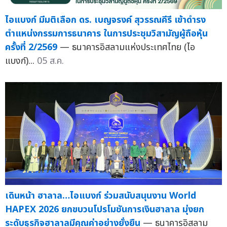
ไอแบงก์ มีมติเลือก ดร. เบญจรงค์ สุวรรณคีรี เข้าดำรง
ตำแหน่งกรรมการธนาคาร ในการประชุมวิสามัญผู้ถือหุ้น
ครั้งที่ 2/2569
— ธนาคารอิสลามแห่งประเทศไทย (ไอ
แบงก์)...
05 ส.ค.
เดินหน้า ฮาลาล…ไอแบงก์ ร่วมสนับสนุนงาน World
HAPEX 2026 ยกขบวนโปรโมชันการเงินฮาลาล มุ่งยก
ระดับธุรกิจฮาลาลมีคุณค่าอย่างยั่งยืน
— ธนาคารอิสลาม