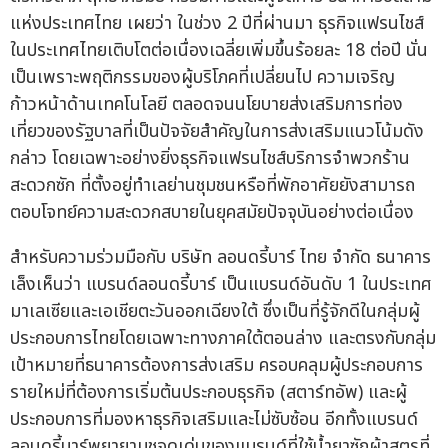
แห่งประเทศไทย เผยว่า ในช่วง 2 ปีที่ผ่านมา ธุรกิจแฟรนไชส์
ในประเทศไทยเติบโตต่อเนื่องเฉลี่ยเพิ่มขึ้นร้อยละ 18 ต่อปี นั่น
เป็นเพราะพฤติกรรมของผู้บริโภคที่เปลี่ยนไป ความเจริญ
ก้าวหน้าด้านเทคโนโลยี ตลอดจนนโยบายส่งเสริมการท่อง
เที่ยวของรัฐบาลที่เป็นปัจจัยสำคัญในการส่งเสริมแนวโน้มดัง
กล่าว โดยเฉพาะอย่างยิ่งธุรกิจแฟรนไชส์บริการจำพวกร้าน
สะดวกซัก ที่ตั้งอยู่ทำเลย่านชุมชนหรือที่พักอาศัยยังสามารถ
ตอบโจทย์ความสะดวกสบายในยุคสมัยปัจจุบันอย่างต่อเนื่อง
สำหรับความร่วมมือกับ บริษัท ลอนดรี้บาร์ ไทย จำกัด ธนาคาร
เล็งเห็นว่า แบรนด์ลอนดรี้บาร์ เป็นแบรนด์อันดับ 1 ในประเทศ
มาเลเซียและเอเชียตะวันออกเฉียงใต้ ซึ่งเป็นที่รู้จักดีในกลุ่มผู้
ประกอบการไทยโดยเฉพาะทางภาคใต้ตอนล่าง และตรงกับกลุ่ม
เป้าหมายที่ธนาคารต้องการส่งเสริม ครอบคลุมผู้ประกอบการ
รายใหม่ที่ต้องการเริ่มต้นประกอบธุรกิจ (สตาร์ทอัพ) และผู้
ประกอบการที่มองหาธุรกิจเสริมและไม่ซับซ้อน อีกทั้งแบรนด์
ลอนดรี้บาร์พยายามชูจุดเด่นของแบรนด์ที่ใช้น้ำยาซักผ้าสูตรที่