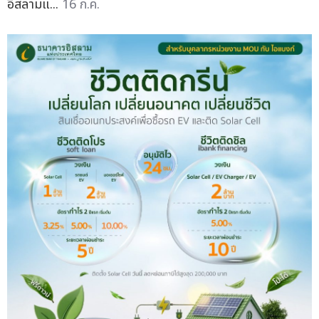
อิสลามแ...
16 ก.ค.