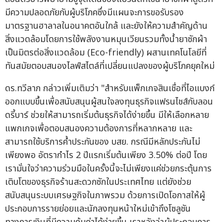
มีความปลอดภัยกับผู้บริโภคซึ่งมีแผนจะการขอรับรอง
มาตรฐานฮาลาลในอนาคตอันใกล้ และยังให้ความสำคัญด้าน
สิ่งแวดล้อมโดยการใช้พลังงานหมุนเวียนรวมทั้งน้ำยาซักผ้า
เป็นมิตรต่อสิ่งแวดล้อม (Eco-friendly) ผสานเทคโนโลยีที่
ทันสมัยตอบสนองไลฟ์สไตล์ที่เปลี่ยนแปลงของผู้บริโภคยุคใหม่
ดร.ทวีลาภ กล่าวเพิ่มเติมว่า "สำหรับแพ็กเกจสินเชื่อที่ไอแบงก์
ออกแบบขึ้นเพื่อสนับสนุนผู้สนใจลงทุนธุรกิจแฟรนไชส์กับลอน
ดรี้บาร์ ช่วยให้สามารถเริ่มต้นธุรกิจได้ง่ายขึ้น มีให้เลือกหลาย
แพกเกจเพื่อตอบสนองความต้องการที่หลากหลาย และ
สามารถใช้บริการค้ำประกันของ บสย. กรณีมีหลักประกันไม่
เพียงพอ อัตรากำไร 2 ปีแรกเริ่มต้นเพียง 3.50% ต่อปี โดย
เรามั่นใจว่าความร่วมมือในครั้งนี้จะไม่เพียงแค่ช่วยกระตุ้นการ
เติบโตของธุรกิจร้านสะดวกซักในประเทศไทย แต่ยังช่วย
สนับสนุนระบบเศรษฐกิจในภาพรวม ด้วยการเปิดโอกาสให้ผู้
ประกอบการรายย่อยและนักลงทุนหน้าใหม่เข้าถึงโซลูชัน