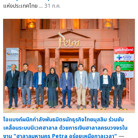
แห่งประเทศไทย ...
31 ก.ค.
ไอแบงก์ผนึกกำลังพันธมิตรนักธุรกิจไทยมุสลิม ร่วมขับ
เคลื่อนระบบนิเวศฮาลาล ด้วยการเงินฮาลาลครบวงจรใน
งาน "ฮาลาลมหานคร Petra อร่อยเหนือกาลเวลา"
—