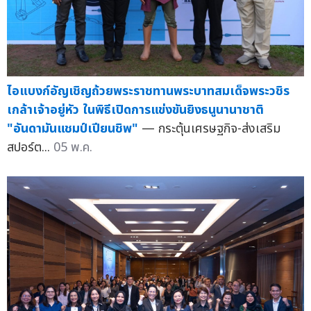
ไอแบงก์อัญเชิญถ้วยพระราชทานพระบาทสมเด็จพระวชิร
เกล้าเจ้าอยู่หัว ในพิธีเปิดการแข่งขันยิงธนูนานาชาติ
"อันดามันแชมป์เปียนชิพ"
— กระตุ้นเศรษฐกิจ-ส่งเสริม
สปอร์ต...
05 พ.ค.