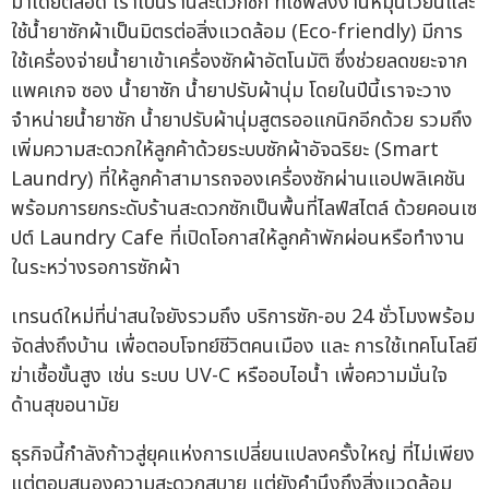
มาโดยตลอด เราเป็นร้านสะดวกซัก ที่ใช้พลังงานหมุนเวียนและ
ใช้น้ำยาซักผ้าเป็นมิตรต่อสิ่งแวดล้อม (Eco-friendly) มีการ
ใช้เครื่องจ่ายน้ำยาเข้าเครื่องซักผ้าอัตโนมัติ ซึ่งช่วยลดขยะจาก
แพคเกจ ซอง น้ำยาซัก น้ำยาปรับผ้านุ่ม โดยในปีนี้เราจะวาง
จำหน่ายน้ำยาซัก น้ำยาปรับผ้านุ่มสูตรออแกนิกอีกด้วย รวมถึง
เพิ่มความสะดวกให้ลูกค้าด้วยระบบซักผ้าอัจฉริยะ (Smart
Laundry) ที่ให้ลูกค้าสามารถจองเครื่องซักผ่านแอปพลิเคชัน
พร้อมการยกระดับร้านสะดวกซักเป็นพื้นที่ไลฟ์สไตล์ ด้วยคอนเซ
ปต์ Laundry Cafe ที่เปิดโอกาสให้ลูกค้าพักผ่อนหรือทำงาน
ในระหว่างรอการซักผ้า
เทรนด์ใหม่ที่น่าสนใจยังรวมถึง บริการซัก-อบ 24 ชั่วโมงพร้อม
จัดส่งถึงบ้าน เพื่อตอบโจทย์ชีวิตคนเมือง และ การใช้เทคโนโลยี
ฆ่าเชื้อขั้นสูง เช่น ระบบ UV-C หรืออบไอน้ำ เพื่อความมั่นใจ
ด้านสุขอนามัย
ธุรกิจนี้กำลังก้าวสู่ยุคแห่งการเปลี่ยนแปลงครั้งใหญ่ ที่ไม่เพียง
แต่ตอบสนองความสะดวกสบาย แต่ยังคำนึงถึงสิ่งแวดล้อม