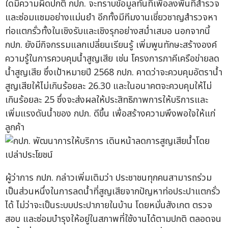
ใดมีความผิดปกติ กปภ. จะทราบข้อมูลทันทีเพื่อลงพื้นที่สำรวจ
และซ่อมแซมอย่างแม่นยำ อีกทั้งมีทีมงานเชี่ยวชาญสำรวจหา
ท่อแตกรั่วทั้งในเชิงรับและเชิงรุกอย่างสม่ำเสมอ นอกจากนี้
กปภ. ยังมีกิจกรรมแลกเปลี่ยนเรียนรู้ เพิ่มพูนทักษะสร้างองค์
ความรู้ในการควบคุมน้ำสูญเสีย เช่น โครงการภาคีเครือข่ายลด
น้ำสูญเสีย ซึ่งเป้าหมายปี 2568 กปภ. คาดว่าจะควบคุมอัตราน้ำ
สูญเสียให้ไม่เกินร้อยละ 26.30 และในอนาคตจะควบคุมให้ไม่
เกินร้อยละ 25 ซึ่งจะส่งผลให้ประสิทธิภาพการให้บริการและ
เพิ่มแรงดันน้ำของ กปภ. ดีขึ้น เพื่อสร้างความพึงพอใจให้แก่
ลูกค้า
ผู้ว่าการ กปภ. กล่าวเพิ่มเติมว่า ประชาชนทุกคนสามารถร่วม
เป็นส่วนหนึ่งในการลดน้ำที่สูญเสียจากปัญหาท่อประปาแตกรั่ว
ได้ ไม่ว่าจะเป็นระบบประปาภายในบ้าน โดยหมั่นสังเกต ตรวจ
สอบ และซ่อมบำรุงให้อยู่ในสภาพที่ใช้งานได้ตามปกติ ตลอดจน