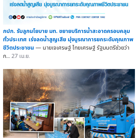
กปภ. รับลูกนโยบาย มท. ขยายบริการน้ำสะอาดครอบคลุม
ทั่วประเทศ เร่งลดน้ำสูญเสีย มุ่งบูรณาการยกระดับคุณภาพ
ชีวิตประชาชน
— นายเจเศรษฐ์ ไทยเศรษฐ์ รัฐมนตรีช่วยว่า
ก...
27 เม.ย.