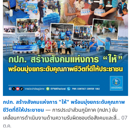
กปภ. สร้างสังคมแห่งการ "ให้" พร้อมมุ่งยกระดับคุณภาพ
ชีวิตที่ดีให้ประชาชน
— การประปาส่วนภูมิภาค (กปภ.) ขับ
เคลื่อนการดำเนินงานด้านความรับผิดชอบต่อสังคมและสิ่...
07
ต.ค.