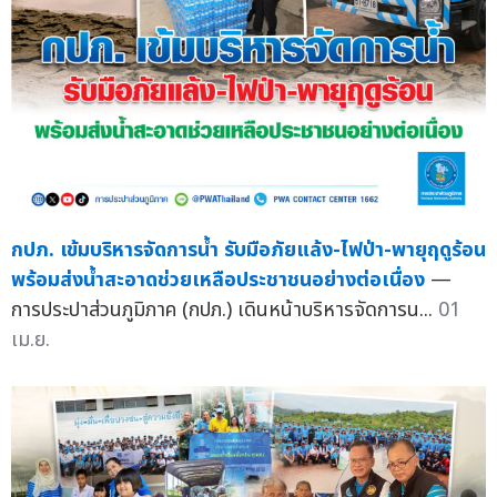
กปภ. เข้มบริหารจัดการน้ำ รับมือภัยแล้ง-ไฟป่า-พายุฤดูร้อน
พร้อมส่งน้ำสะอาดช่วยเหลือประชาชนอย่างต่อเนื่อง
—
การประปาส่วนภูมิภาค (กปภ.) เดินหน้าบริหารจัดการน...
01
เม.ย.