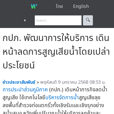
ไทย
English
◐
🔍︎
กปภ. พัฒนาการให้บริการ เดิน
หน้าลดการสูญเสียน้ำโดยเปล่า
ประโยชน์
ข่าวประชาสัมพันธ์
»
พฤหัสบดี 9 มกราคม 2568 08:53 น.
การประปาส่วนภูมิภาค
(กปภ.) เดินหน้าภารกิจลดน้ำ
สูญเสีย ใช้เทคโนโลยี
บริหารจัดการน้ำ
สูญเสียลุย
ลงพื้นที่สำรวจท่อแตกรั่วทั้งเชิงรับและเชิงรุกอย่าง
สม่ำเสมอ หวังเพิ่มปริมาณน้ำให้บริการลูกค้าและ