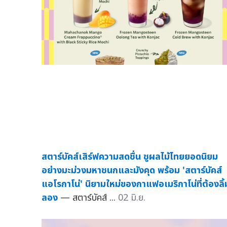
สตาร์บัคส์เสิร์ฟความสดชื่น ชูผลไม้ไทยยอดนิยม
อย่างมะม่วงมหาชนกและมังคุด พร้อม 'สตาร์บัคส์
แอโรกาโน่' นิยามใหม่ของกาแฟอเมริกาโน่ที่ต้องลิ้
ลอง
— สตาร์บัคส์ ...
02 มิ.ย.