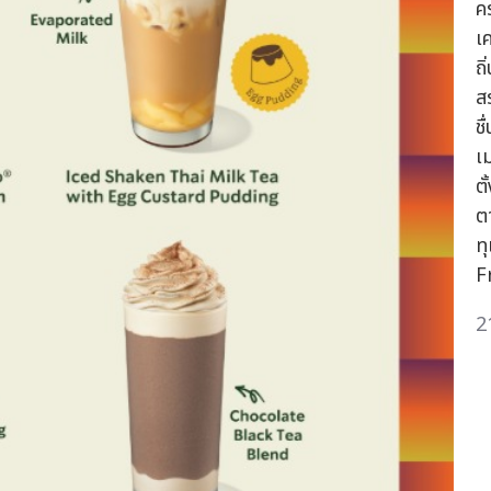
ค
เค
ถิ
สร
ชื
เ
ต
ตา
ท
F
2