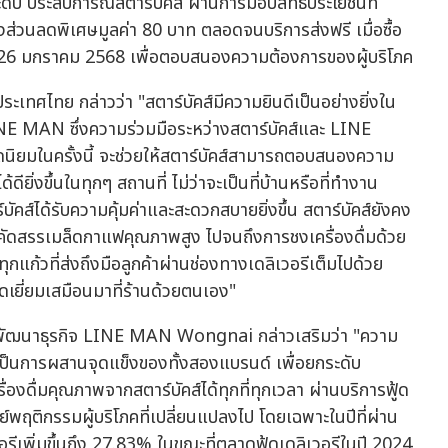
ะดับ ประสบการณ์สตาร์บัคส์ ผ่านการมอบสิทธิประโยชน์ที่
ส่วนลดพิเศษมูลค่า 80 บาท ตลอดจนบริการส่งฟรี เมื่อซื้อ
 - 26 มกราคม 2568 เพื่อตอบสนองความต้องการของผู้บริโภค
ะเทศไทย กล่าวว่า "สตาร์บัคส์มีความยินดีเป็นอย่างยิ่งใน
NE MAN ซึ่งความร่วมมือระหว่างสตาร์บัคส์และ LINE
ดนิยมในครั้งนี้ จะช่วยให้สตาร์บัคส์สามารถตอบสนองความ
้ดียิ่งขึ้นในทุกๆ สถานที่ ไม่ว่าจะเป็นที่บ้านหรือที่ทำงาน
าร์บัคส์ได้รับความคุ้มค่าและสะดวกสบายยิ่งขึ้น สตาร์บัคส์ยังคง
่การคัดสรรเมล็ดกาแฟคุณภาพสูง ไปจนถึงการชงเครื่องดื่มด้วย
ทุกแก้วที่ส่งถึงมือลูกค้าผ่านช่องทางเดลิเวอรีเต็มไปด้วย
เยี่ยมเสมือนมาที่ร้านด้วยตนเอง"
ฝ่ายพัฒนาธุรกิจ LINE MAN Wongnai กล่าวเสริมว่า "ความ
้เป็นการผสานจุดแข็งของทั้งสองแบรนด์ เพื่อยกระดับ
องดื่มคุณภาพจากสตาร์บัคส์ได้ทุกที่ทุกเวลา ผ่านบริการฟู้ด
พฤติกรรมผู้บริโภคที่เปลี่ยนแปลงไป โดยเฉพาะในปีที่ผ่าน
อรีเพิ่มขึ้นถึง 27.83% ในขณะที่ตลาดฟู้ดเดลิเวอรีในปี 2024