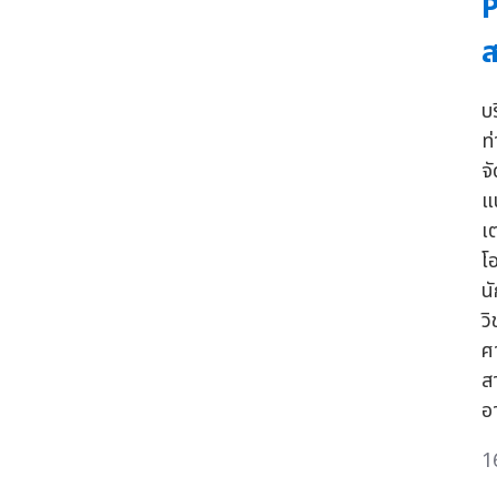
P
บ
ท
จ
แ
เ
โ
น
ว
ศ
ส
อ
1