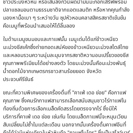
ชาวประมงหัวหิน หรือเส้นลิงกวินีผัดน้ำมันมะกอกเสิร์ฟพร้อม
ปลาแซลมอนตามธรรมชาติจากแอตแลนติก หรือหากคุณกำลัง
มองหามื้อเบา ๆ ระหว่างวัน ซุปหัวหอมคลาสสิครสชาติเข้มข้น
คือเมนูที่พร้อมนำเสนอให้ได้ลิ้มลอง
ในด้านเมนูขนมอบและกาแฟนั้น เมนูเด่นได้แก่ข้าวเหนียว
มะม่วงชีสเค้กซึ่งถ่ายทอดเสน่ห์ของข้าวเหนียวมะม่วงสไตล์ไทย
และหลอมรวมความนุ่มละมุนจากรสชาติหวานอมเปรี้ยวของชีส
คุณภาพพรีเมียมได้อย่างลงตัว โดยมะม่วงนั้นคือมะม่วงพันธุ์
น้ำดอกไม้จากเกษตรกรชาวสามร้อยยอด จังหวัด
ประจวบคีรีขันธ์
ขณะที่ความพิเศษของเครื่องดื่มที่ "คาเฟ่ เดอ ข่อย" คือกาแฟ
คุณภาพ ซึ่งคนรักกาแฟสามารถเลือกสนับสนุนชาวไร่กาแฟใน
ท้องถิ่นด้วยการเลือกเมล็ดคัดสรรโดยตรงจากไร่ ซึ่งมีให้
บริการที่คาเฟ่ เดอ ข่อย เช่นกัน โดยเมล็ดกาแฟนี้จะหมุนเวียน
สับเปลี่ยนไม่ซ้ำในแต่ละเดือน นอกจากนั้นเครื่องดื่มคาเฟอีนที่
ถือได้ว่ามีแห่งเดียวในหัวหินคือ "กาแฟไนโตร" ซึ่งเป็นสโลว์บาร์