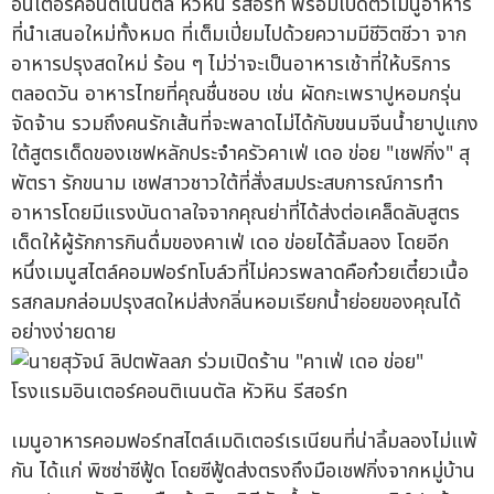
อินเตอร์คอนติเนนตัล หัวหิน รีสอร์ท พร้อมเปิดตัวเมนูอาหาร
ที่นำเสนอใหม่ทั้งหมด ที่เต็มเปี่ยมไปด้วยความมีชีวิตชีวา จาก
อาหารปรุงสดใหม่ ร้อน ๆ ไม่ว่าจะเป็นอาหารเช้าที่ให้บริการ
ตลอดวัน อาหารไทยที่คุณชื่นชอบ เช่น ผัดกะเพราปูหอมกรุ่น
จัดจ้าน รวมถึงคนรักเส้นที่จะพลาดไม่ได้กับขนมจีนน้ำยาปูแกง
ใต้สูตรเด็ดของเชฟหลักประจำครัวคาเฟ่ เดอ ข่อย "เชฟกิ่ง" สุ
พัตรา รักขนาม เชฟสาวชาวใต้ที่สั่งสมประสบการณ์การทำ
อาหารโดยมีแรงบันดาลใจจากคุณย่าที่ได้ส่งต่อเคล็ดลับสูตร
เด็ดให้ผู้รักการกินดื่มของคาเฟ่ เดอ ข่อยได้ลิ้มลอง โดยอีก
หนึ่งเมนูสไตล์คอมฟอร์ทโบล์วที่ไม่ควรพลาดคือก๋วยเตี๋ยวเนื้อ
รสกลมกล่อมปรุงสดใหม่ส่งกลิ่นหอมเรียกน้ำย่อยของคุณได้
อย่างง่ายดาย
เมนูอาหารคอมฟอร์ทสไตล์เมดิเตอร์เรเนียนที่น่าลิ้มลองไม่แพ้
กัน ได้แก่ พิซซ่าซีฟู้ด โดยซีฟู้ดส่งตรงถึงมือเชฟกิ่งจากหมู่บ้าน