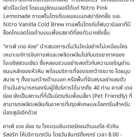
พัวร์โอเว่อร์ โดยเมนูซิกเนเจอร์ได้แก่ Nitro Pink
Lemonade กาแฟไนโตรกับเลมอนเนดสปาร์คกลิ้ง และ
Nitro Vanilla Cold Brew กาแฟไนโตรกับโฟมวานิลลาที่มี
ช็อคโกแลตโรยด้านบนเพื่อรสชาติที่ลงตัวมากยิ่งขึ้น
"คาเฟ่ เดอ ข่อย" นำเสนอการเริ่มวันใหม่อย่างไม่เหมือนใคร
เหมาะแก่การจิบกาแฟและเพลิดเพลินไปกับบรรยากาศของ
โอเอซิสสวนเขียว ซึ่งหลอมรวมอย่างลงตัวกับความเจริญย่าน
ถนนหลักของหัวหิน พร้อมบริการที่จอดรถกว้างขวาง โดยมุม
สบาย ๆ ทั้งชานกว้างด้านนอก หรือพื้นที่จัดสรรอย่างลงตัว
ด้านในสามารถรองรับผู้ใช้บริการได้มากถึง 40 ท่าน คาเฟ่ เดอ
ข่อย ยังเป็นสถานที่ที่เป็นมิตรกับเพื่อนสี่ขา (Pet Friendly) ที่
สามารถเพลิดเพลินกับอาหารที่ปรุงพิเศษและไอศกรีมสำหรับ
น้องสุนัขอีกด้วย
คาเฟ่ เดอ ข่อย ณ โรงแรมอินเตอร์คอนติเนนตัล หัวหิน
รีสอร์ท ให้บริการทุกวัน โดยวันจันทร์ถึงศุกร์ เวลา 8.00 -