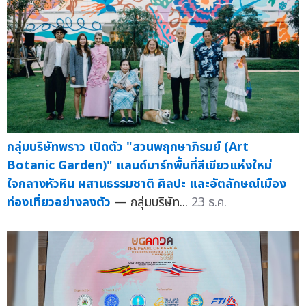
กลุ่มบริษัทพราว เปิดตัว "สวนพฤกษาภิรมย์ (Art
Botanic Garden)" แลนด์มาร์กพื้นที่สีเขียวแห่งใหม่
ใจกลางหัวหิน ผสานธรรมชาติ ศิลปะ และอัตลักษณ์เมือง
ท่องเที่ยวอย่างลงตัว
— กลุ่มบริษัท...
23 ธ.ค.