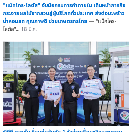
"แม็คโคร-โลตัส" จับมือกรมการค้าภายใน เดินหน้าภารกิจ
กระจายผลไม้จากสวนสู่ผู้บริโภคทั่วประเทศ ส่งต่อมะพร้าว
น้ำหอมสด คุณภาพดี ช่วยเกษตรกรไทย
— "แม็คโคร-
โลตัส"...
18 มี.ค.