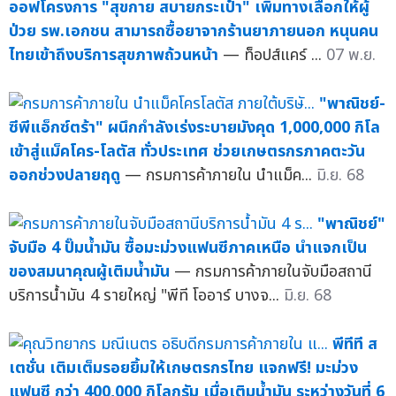
ออฟโครงการ "สุขกาย สบายกระเป๋า" เพิ่มทางเลือกให้ผู้
ป่วย รพ.เอกชน สามารถซื้อยาจากร้านยาภายนอก หนุนคน
ไทยเข้าถึงบริการสุขภาพถ้วนหน้า
— ท็อปส์แคร์ ...
07 พ.ย.
"พาณิชย์-
ซีพีแอ็กซ์ตร้า" ผนึกกำลังเร่งระบายมังคุด 1,000,000 กิโล
เข้าสู่แม็คโคร-โลตัส ทั่วประเทศ ช่วยเกษตรกรภาคตะวัน
ออกช่วงปลายฤดู
— กรมการค้าภายใน นำแม็ค...
มิ.ย. 68
"พาณิชย์"
จับมือ 4 ปั๊มน้ำมัน ซื้อมะม่วงแฟนซีภาคเหนือ นำแจกเป็น
ของสมนาคุณผู้เติมน้ำมัน
— กรมการค้าภายในจับมือสถานี
บริการน้ำมัน 4 รายใหญ่ "พีที โออาร์ บางจ...
มิ.ย. 68
พีทีที ส
เตชั่น เติมเต็มรอยยิ้มให้เกษตรกรไทย แจกฟรี! มะม่วง
แฟนซี กว่า 400,000 กิโลกรัม เมื่อเติมน้ำมัน ระหว่างวันที่ 6