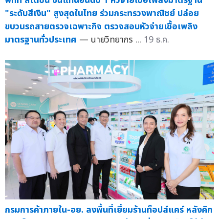
พีทีที สเตชั่น ขึ้นแท่นอันดับ 1 หัวจ่ายเชื้อเพลิงมาตรฐาน
"ระดับสีเงิน" สูงสุดในไทย ร่วมกระทรวงพาณิชย์ ปล่อย
ขบวนรถสายตรวจเฉพาะกิจ ตรวจสอบหัวจ่ายเชื้อเพลิง
มาตรฐานทั่วประเทศ
— นายวิทยากร ...
19 ธ.ค.
กรมการค้าภายใน-อย. ลงพื้นที่เยี่ยมร้านท็อปส์แคร์ หลังคิก