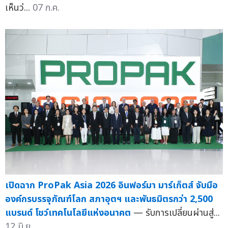
เห็นว่...
07 ก.ค.
เปิดฉาก ProPak Asia 2026 อินฟอร์มา มาร์เก็ตส์ จับมือ
องค์กรบรรจุภัณฑ์โลก สภาอุตฯ และพันธมิตรกว่า 2,500
แบรนด์ โชว์เทคโนโลยีแห่งอนาคต
— รับการเปลี่ยนผ่านสู่...
12 มิ.ย.