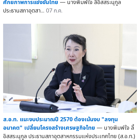
ศักยภาพการแข่งขันไทย
— นางพิมพ์ใจ ลี้อิสสระนุกูล
ประธานสภาอุตสา...
07 ก.ค.
ส.อ.ท. แนะงบประมาณปี 2570 ต้องเน้นงบ "ลงทุน
อนาคต" เปลี่ยนโครงสร้างเศรษฐกิจไทย
— นางพิมพ์ใจ ลี้
อิสสระนุกูล ประธานสภาอุตสาหกรรมแห่งประเทศไทย (ส.อ.ท.)