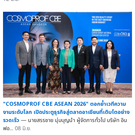
"COSMOPROF CBE ASEAN 2026" ตอกย้ำเวทีความ
งามระดับโลก เปิดประตูธุรกิจสู่ตลาดอาเซียนที่เติบโตอย่าง
รวดเร็ว
— นายสรรชาย นุ่มบุญนำ ผู้จัดการทั่วไป บริษัท อิน
ฟอ...
08 มิ.ย.