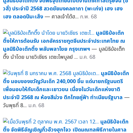
มูลนิธิป่อเต็กตึ๊ง จัดพิธีจุดเทียนเปิดงานเทศกาลตรุษจีน (ชิ
วสี่) ประจำปี 2568 สวดชัยมงคลคาถา (พะเก่ง) เฮง เฮง
เฮง ตลอดปีมะเส็ง
— ศาลเจ้าไต้ฮ...
ก.พ. 68
มูลนิธิป่อเต็ก
ตึ๊งให้การต้อนรับ เอกอัครราชทูตจีนประจำประเทศไทย ณ
มูลนิธิป่อเต็กตึ๊ง พลับพลาไชย กรุงเทพฯ
— มูลนิธิป่อเต็ก
ตึ๊ง นำโดย นายวิเชียร เตชะไพบูลย์ ...
ม.ค. 68
มูลนิธิป่อเต็ก
ตึ๊ง มอบของขวัญวันเด็ก 240,000 ชิ้น แด่นายกรัฐมนตรี
เพื่อมอบให้กับเด็กและเยาวชน เนื่องในวันเด็กแห่งชาติ
ประจำปี 2568 ณ ห้องสีม่วง ตึกไทยคู่ฟ้า ทำเนียบรัฐบาล
—
วันพุธที่ 8...
ม.ค. 68
มูลนิธิป่อเต็ก
ตึ๊ง จัดพิธีอัญเชิญกิ้วอ๊วงฮุกโจว เปิดมณฑลพิธีภายในศาล