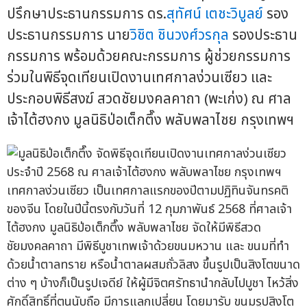
ปรึกษาประธานกรรมการ ดร.
สุทัศน์ เตชะวิบูลย์
รอง
ประธานกรรมการ นาย
วิชิต ชินวงศ์วรกุล
รองประธาน
กรรมการ พร้อมด้วยคณะกรรมการ ผู้ช่วยกรรมการ
ร่วมในพิธีจุดเทียนเปิดงานเทศกาลง่วนเซียว และ
ประกอบพิธีสงฆ์ สวดชัยมงคลคาถา (พะเก่ง) ณ ศาล
เจ้าไต้ฮงกง มูลนิธิป่อเต็กตึ๊ง พลับพลาไชย กรุงเทพฯ
เทศกาลง่วนเซียว เป็นเทศกาลแรกของปีตามปฏิทินจันทรคติ
ของจีน โดยในปีนี้ตรงกับวันที่ 12 กุมภาพันธ์ 2568 ที่ศาลเจ้า
ไต้ฮงกง มูลนิธิป่อเต็กตึ๊ง พลับพลาไชย จัดให้มีพิธีสวด
ชัยมงคลคาถา มีพิธีบูชาเทพเจ้าด้วยขนมหวาน และ ขนมที่ทำ
ด้วยน้ำตาลทราย หรือน้ำตาลผสมถั่วลิสง ขึ้นรูปเป็นสิงโตขนาด
ต่าง ๆ บ้างก็เป็นรูปเจดีย์ ให้ผู้มีจิตศรัทธานำกลับไปบูชา ไหว้สิ่ง
ศักดิ์สิทธิ์ที่ตนนับถือ มีการแลกเปลี่ยน โดยมารับ ขนมรูปสิงโต