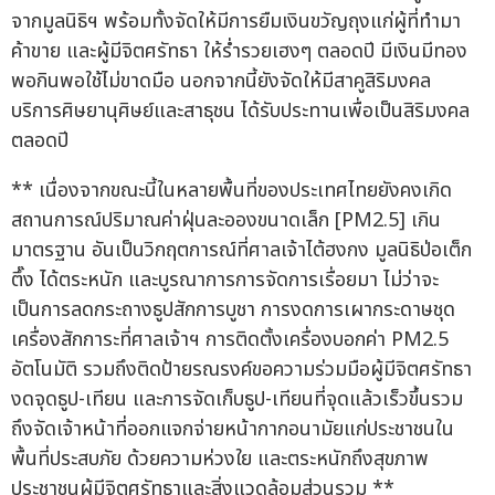
จากมูลนิธิฯ พร้อมทั้งจัดให้มีการยืมเงินขวัญถุงแก่ผู้ที่ทำมา
ค้าขาย และผู้มีจิตศรัทธา ให้ร่ำรวยเฮงๆ ตลอดปี มีเงินมีทอง
พอกินพอใช้ไม่ขาดมือ นอกจากนี้ยังจัดให้มีสาคูสิริมงคล
บริการศิษยานุศิษย์และสาธุชน ได้รับประทานเพื่อเป็นสิริมงคล
ตลอดปี
** เนื่องจากขณะนี้ในหลายพื้นที่ของประเทศไทยยังคงเกิด
สถานการณ์ปริมาณค่าฝุ่นละอองขนาดเล็ก [PM2.5] เกิน
มาตรฐาน อันเป็นวิกฤตการณ์ที่ศาลเจ้าไต้ฮงกง มูลนิธิป่อเต็ก
ตึ๊ง ได้ตระหนัก และบูรณาการการจัดการเรื่อยมา ไม่ว่าจะ
เป็นการลดกระถางธูปสักการบูชา การงดการเผากระดาษชุด
เครื่องสักการะที่ศาลเจ้าฯ การติดตั้งเครื่องบอกค่า PM2.5
อัตโนมัติ รวมถึงติดป้ายรณรงค์ขอความร่วมมือผู้มีจิตศรัทธา
งดจุดธูป-เทียน และการจัดเก็บธูป-เทียนที่จุดแล้วเร็วขึ้นรวม
ถึงจัดเจ้าหน้าที่ออกแจกจ่ายหน้ากากอนามัยแก่ประชาชนใน
พื้นที่ประสบภัย ด้วยความห่วงใย และตระหนักถึงสุขภาพ
ประชาชนผู้มีจิตศรัทธาและสิ่งแวดล้อมส่วนรวม **