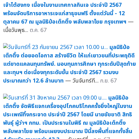
เจ้าไต้ฮงกง เนื่องในงานเทศกาลกินเจ ประจำปี 2567
พร้อมจัดบริการอาหารเจแก่สาธุชนฟรี ตั้งแต่วันนี้ - 12
ตุลาคม 67 ณ มูลนิธิป่อเต็กตึ๊ง พลับพลาไชย กรุงเทพฯ
—
เมื่อวันพุธ...
ต.ค. 67
มูลนิธิป่อ
เต็กตึ๊ง ต่อยอดโอกาส สร้างชีวิต ให้แก่เยาวชนที่ประพฤติดี
แต่ขาดแคลนทุนทรัพย์. มอบทุนการศึกษา ทุกระดับปีสุดท้าย
และทุนฯ ต่อเนื่องทุกระดับชั้น ประจำปี 2567 รวมงบ
ประมาณกว่า 12.6 ล้านบาท
— วันจันทร์ที...
ก.ย. 67
มูลนิธิป่อ
เต็กตึ๊ง จัดพิธีแจกเครื่องอุปโภคบริโภคครั้งยิ่งใหญ่ในงาน
ประเพณีทิ้งกระจาด ประจำปี 2567 โดยมี นายชัชชาติ สิทธิ
พันธุ์ ผู้ว่าฯ กทม. เป็นประธานในพิธี ณ มูลนิธิป่อเต็กตึ๊ง
พลับพลาไชย พร้อมเผยงบประมาณ ปีนี้ลงพื้นที่แจกทั้งสิ้น