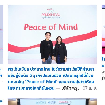
โ
ย
ู
พรูเด็นเชียล ประเทศไทย โชว์ความสำเร็จปีที่ผ่านมา
พ
าพ
ขยับสู่อันดับ 5 ธุรกิจประกันชีวิต เปิดเกมรุกปีนี้ด้วย
รั
—
แคมเปญ 'Peace of Mind' มอบความอุ่นใจให้คน
ไทย ท่ามกลางโลกที่ผันผวน
— บริษัท พรูเ...
07 เม.ย.
็น