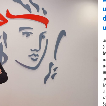
แ
ด
บ
บ
(
โ
แ
แ
ส
ล
M
ด
ผ
ว