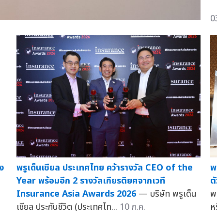
0
ง
พรูเด็นเชียล ประเทศไทย คว้ารางวัล CEO of the
พ
Year พร้อมอีก 2 รางวัลเกียรติยศจากเวที
ต
Insurance Asia Awards 2026
— บริษัท พรูเด็น
พ
เชียล ประกันชีวิต (ประเทศไท...
10 ก.ค.
ห