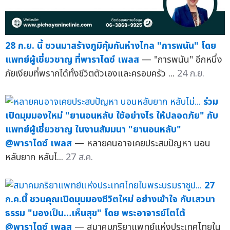
28 ก.ย. นี้ ชวนมาสร้างภูมิคุ้มกันห่างไกล "การพนัน" โดย
แพทย์ผู้เชี่ยวชาญ ที่พาราไดซ์ เพลส
— "การพนัน" อีกหนึ่ง
ภัยเงียบที่พรากได้ทั้งชีวิตตัวเองและครอบครัว ...
24 ก.ย.
ร่วม
เปิดมุมมองใหม่ "ยานอนหลับ ใช้อย่างไร ให้ปลอดภัย" กับ
แพทย์ผู้เชี่ยวชาญ ในงานสัมมนา "ยานอนหลับ"
@พาราไดซ์ เพลส
— หลายคนอาจเคยประสบปัญหา นอน
หลับยาก หลับไ...
27 ส.ค.
27
ก.ค.นี้ ชวนคุณเปิดมุมมองชีวิตใหม่ อย่างเข้าใจ กับเสวนา
ธรรม "มองเป็น…เห็นสุข" โดย พระอาจารย์โตโต้
@พาราไดซ์ เพลส
— สมาคมภริยาแพทย์แห่งประเทศไทยใน