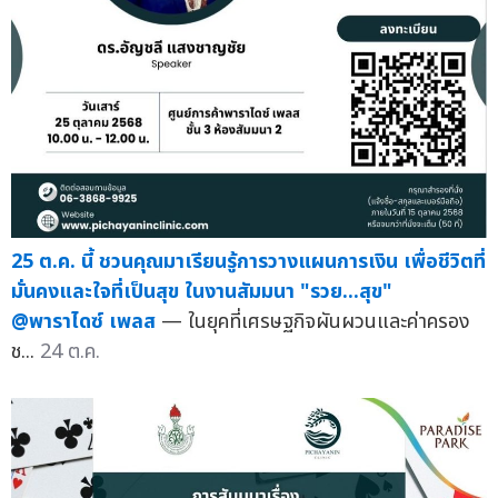
25 ต.ค. นี้ ชวนคุณมาเรียนรู้การวางแผนการเงิน เพื่อชีวิตที่
มั่นคงและใจที่เป็นสุข ในงานสัมมนา "รวย...สุข"
@พาราไดซ์ เพลส
— ในยุคที่เศรษฐกิจผันผวนและค่าครอง
ช...
24 ต.ค.