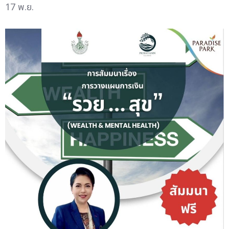
17 พ.ย.