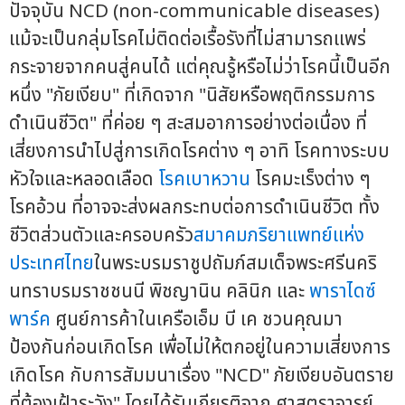
ปัจจุบัน NCD (non-communicable diseases)
แม้จะเป็นกลุ่มโรคไม่ติดต่อเรื้อรังที่ไม่สามารถแพร่
กระจายจากคนสู่คนได้ แต่คุณรู้หรือไม่ว่าโรคนี้เป็นอีก
หนึ่ง "ภัยเงียบ" ที่เกิดจาก "นิสัยหรือพฤติกรรมการ
ดำเนินชีวิต" ที่ค่อย ๆ สะสมอาการอย่างต่อเนื่อง ที่
เสี่ยงการนำไปสู่การเกิดโรคต่าง ๆ อาทิ โรคทางระบบ
หัวใจและหลอดเลือด
โรคเบาหวาน
โรคมะเร็งต่าง ๆ
โรคอ้วน ที่อาจจะส่งผลกระทบต่อการดำเนินชีวิต ทั้ง
ชีวิตส่วนตัวและครอบครัว
สมาคมภริยาแพทย์
แห่ง
ประเทศไทย
ในพระบรมราชูปถัมภ์สมเด็จพระศรีนคริ
นทราบรมราชชนนี พิชญานิน คลินิก และ
พาราไดซ์
พาร์ค
ศูนย์การค้าในเครือเอ็ม บี เค ชวนคุณมา
ป้องกันก่อนเกิดโรค เพื่อไม่ให้ตกอยู่ในความเสี่ยงการ
เกิดโรค กับการสัมมนาเรื่อง "NCD" ภัยเงียบอันตราย
ที่ต้องเฝ้าระวัง" โดยได้รับเกียรติจาก ศาสตราจารย์