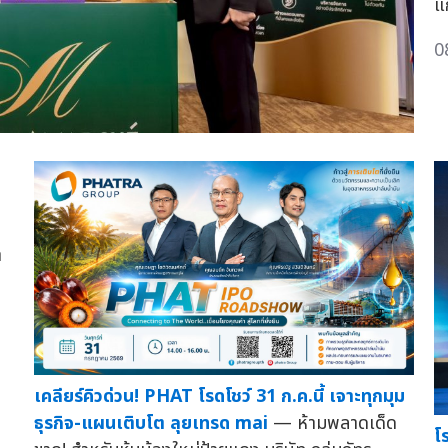
แ
0
า
เคลียร์คิวด่วน! PHAT โรดโชว์ 31 ก.ค.นี้ เจาะทุกมุม
ธุรกิจ-แผนเติบโต ลุยเทรด mai
— ห้ามพลาดเด็ด
โ