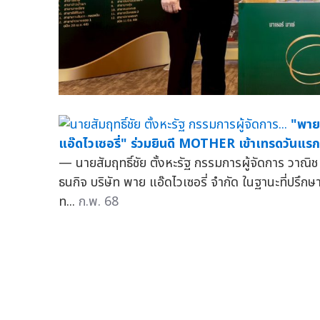
"พาย
แอ๊ดไวเซอรี่" ร่วมยินดี MOTHER เข้าเทรดวันแรก
— นายสัมฤทธิ์ชัย ตั้งหะรัฐ กรรมการผู้จัดการ วาณิช
ธนกิจ บริษัท พาย แอ๊ดไวเซอรี่ จำกัด ในฐานะที่ปรึกษ
ท...
ก.พ. 68