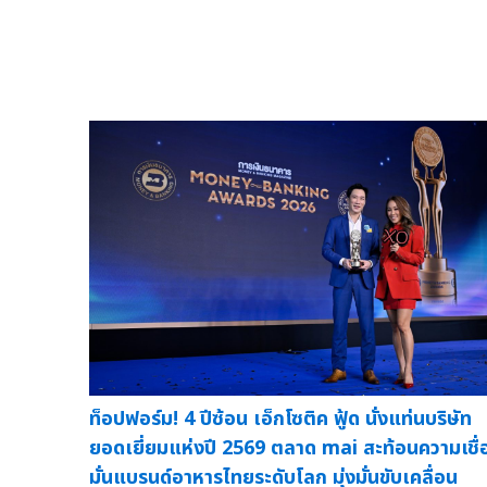
ท็อปฟอร์ม! 4 ปีซ้อน เอ็กโซติค ฟู้ด นั่งแท่นบริษัท
ยอดเยี่ยมแห่งปี 2569 ตลาด mai สะท้อนความเชื่
มั่นแบรนด์อาหารไทยระดับโลก มุ่งมั่นขับเคลื่อน