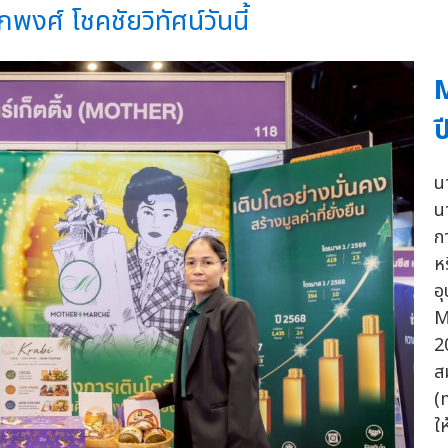
พงศ์ โชคชัยวิทัศน์วันนี้
M
ป
น
น
ก
ห
อ
M
2
ส
(
ใ