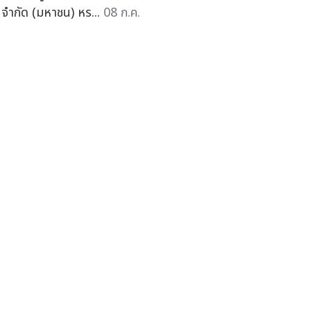
 จำกัด (มหาชน) หร...
08 ก.ค.