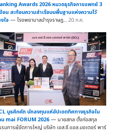
anking Awards 2026 หมวดธุรกิจการแพทย์ 3
ีซ้อน สะท้อนความสำเร็จบนพื้นฐานแห่งความไว้
างใจ
— โรงพยาบาลบำรุงราษฎ...
20 ก.ค.
CL บูธคึกคัก นักลงทุนแห่อัปเดตทิศทางธุรกิจใน
าน mai FORUM 2026
— นายสกล ตั้งก่อสกุล
รรมการผู้จัดการใหญ่ บริษัท เอส.ซี.แอล.มอเตอร์ พาร์