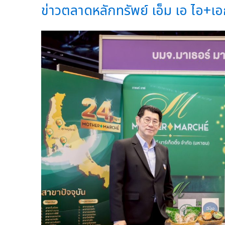
ข่าวตลาดหลักทรัพย์ เอ็ม เอ ไอ+เอก