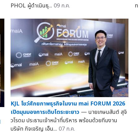
PHOL ผู้ดำเนินธุ...
09 ก.ค.
ท
KJL โชว์ศักยภาพธุรกิจในงาน mai FORUM 2026
เปิดมุมมองการเติบโตระยะยาว
— นายเกษมสันต์ สุจิ
วโรดม ประธานเจ้าหน้าที่บริหาร พร้อมด้วยทีมงาน
M
บริษัท กิจเจริญ เอ็น...
07 ก.ค.