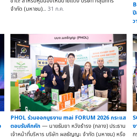
ขาด! สำหรับหุ้นน้องใหม่ป้ายแดง บริษัท กลุ่มภัทร
B
จำกัด (มหาชน)...
31 ก.ค.
ป
ว
PHOL ร่วมออกบูธงาน mai FORUM 2026 กระแส
S
อ
ตอบรับคึกคัก
— นายธันยา หวังธำรง (กลาง) ประธาน
ง
เจ้าหน้าที่บริหาร บริษัท ผลธัญญะ จำกัด (มหาชน) หรือ
ก