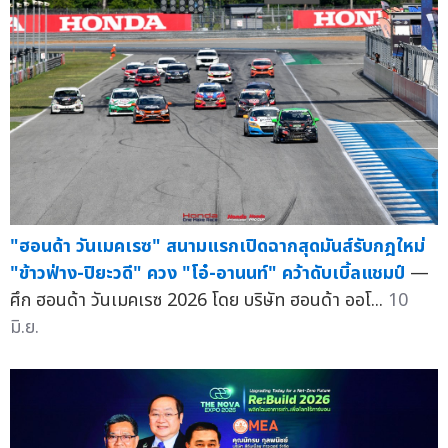
"ฮอนด้า วันเมคเรซ" สนามแรกเปิดฉากสุดมันส์รับกฎใหม่
"ข้าวฟ่าง-ปิยะวดี" ควง "โอ๋-อานนท์" คว้าดับเบิ้ลแชมป์
—
ศึก ฮอนด้า วันเมคเรซ 2026 โดย บริษัท ฮอนด้า ออโ...
10
มิ.ย.