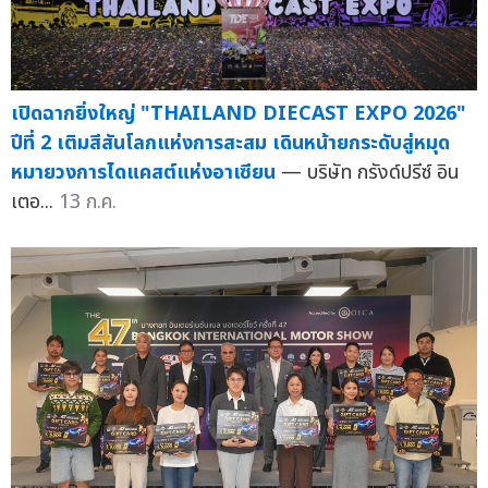
เปิดฉากยิ่งใหญ่ "THAILAND DIECAST EXPO 2026"
ปีที่ 2 เติมสีสันโลกแห่งการสะสม เดินหน้ายกระดับสู่หมุด
หมายวงการไดแคสต์แห่งอาเซียน
— บริษัท กรังด์ปรีซ์ อิน
เตอ...
13 ก.ค.