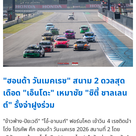
"ฮอนด้า วันเมคเรซ" สนาม 2 ดวลสุด
เดือด "เอ็นโดะ" เหมาชัย "ซิตี้ ชาลเลน
ต์" รั้งจ่าฝูงร่วม
"ข้าวฟ่าง-ปิยะวดี" "โอ๋-อานนท์" ฟอร์มโหด เข้าวิน 4 เรซติดนำ
โด่ง โปรคัพ ศึก ฮอนด้า วันเมคเรซ 2026 สนามที่ 2 โดย