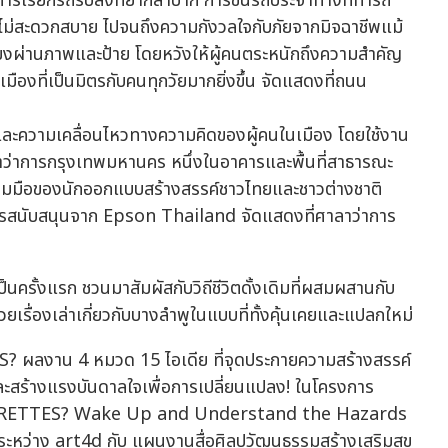
 การเรียกรถรับส่งที่ยากลำบาก การขึ้นรถประจำทางที่ท่ารถ
ที่ไม่สะดวกสบาย ไปจนถึงความกังวลใจกับภัยจากมิจฉาชีพแม้
ยเรียงผ่านภาพและป้าย โดยหวังให้ผู้คนตระหนักถึงความสำคัญ
มืองที่เป็นมิตรกับคนทุกวัยมากยิ่งขึ้น จัดแสดงที่ถนน
ะความเคลื่อนไหวทางความคิดของผู้คนในเมือง โดยใช้งาน
การกรุงเทพมหานคร หนึ่งในอาคารและพื้นที่สาธารณะ
มมือของนักออกแบบสร้างสรรค์ชาวไทยและชาวต่างชาติ
ารสนับสนุนจาก Epson Thailand จัดแสดงที่ศาลาว่าการ
ป็นครั้งแรก ชวนมาสัมผัสกับวิถีชีวิตดั้งเดิมที่ผสมผสานกับ
ยเรื่องเล่าเกี่ยวกับบางลำพูในแบบที่ทั้งคุ้นเคยและแปลกใหม่
 ผลงาน 4 หมวด 15 ไอเดีย ที่จุดประกายความสร้างสรรค์
ู้และสร้างแรงบันดาลใจเพื่อการเปลี่ยนแปลง! ในโครงการ
IGARETTES? Wake Up and Understand the Hazards
หว่าง art4d กับ แผนงานสื่อศิลปวัฒนธรรมสร้างเสริมสุข