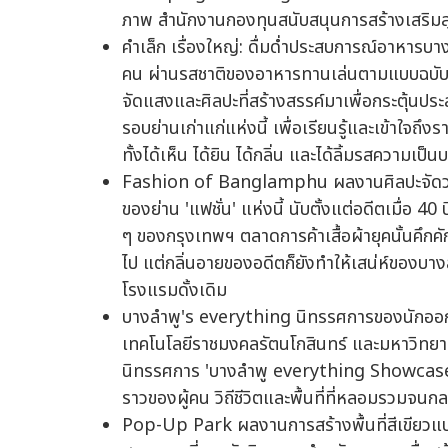
ภาพ สำนักงานกองทุนสนับสนุนการสร้างเสริมส
คำเล็ก เรื่องใหญ่: ดื่มด่ำประสบการณ์อาหาร
คน ผ่านรสชาติของอาหารทานเล่นตามแบบฉบับของ
จัดแสงและศิลปะที่สร้างสรรค์มาเพื่อกระตุ้นประ
รอบย่านเก่าแก่แห่งนี้ เพื่อเรียนรู้และเข้าใจ
ทั้งได้เห็น ได้ยิน ได้กลิ่น และได้ลิ้มรสความเป
Fashion of Banglamphu ผลงานศิลปะจัดวาง
ของย่าน 'แฟชั่น' แห่งนี้ นับตั้งแต่อดีตเมื่อ 40
ๆ ของกรุงเทพฯ ตลาดการค้าเสื้อผ้ายุคนั้นคึก
ไป แต่กลิ่นอายของอดีตก็ยังทำให้เสน่ห์ของบา
โรงแรมดั้งเดิม
บางลำพู's everything นิทรรศการของนักออกแ
เทคโนโลยีราชมงคลรัตนโกสินทร์ และมหาวิทยา
นิทรรศการ 'บางลำพู everything Showcase' โด
ราวของผู้คน วิถีชีวิตและพื้นที่ที่หลอมรวมจนกลา
Pop-Up Park ผลงานการสร้างพื้นที่สีเขียวแ