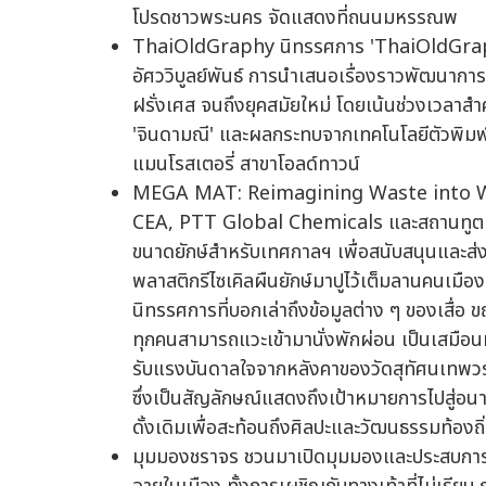
โปรดชาวพระนคร จัดแสดงที่ถนนมหรรณพ
ThaiOldGraphy นิทรรศการ 'ThaiOldGrap
อัศววิบูลย์พันธ์ การนำเสนอเรื่องราวพัฒนากา
ฝรั่งเศส จนถึงยุคสมัยใหม่ โดยเน้นช่วงเวลาส
'จินดามณี' และผลกระทบจากเทคโนโลยีตัวพิมพ
แมนโรสเตอรี่ สาขาโอลด์ทาวน์
MEGA MAT: Reimagining Waste into Wo
CEA, PTT Global Chemicals และสถานทูตเนเ
ขนาดยักษ์สำหรับเทศกาลฯ เพื่อสนับสนุนและส่งเ
พลาสติกรีไซเคิลผืนยักษ์มาปูไว้เต็มลานคนเมื
นิทรรศการที่บอกเล่าถึงข้อมูลต่าง ๆ ของเสื่อ 
ทุกคนสามารถแวะเข้ามานั่งพักผ่อน เป็นเสมือนห
รับแรงบันดาลใจจากหลังคาของวัดสุทัศนเทพวรารา
ซึ่งเป็นสัญลักษณ์แสดงถึงเป้าหมายการไปสู่อนา
ดั้งเดิมเพื่อสะท้อนถึงศิลปะและวัฒนธรรมท้อง
มุมมองชราจร ชวนมาเปิดมุมมองและประสบการณ์ 