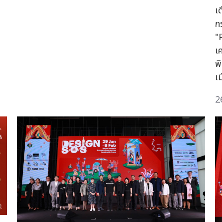
เด
ก
"
เ
พ
เ
2