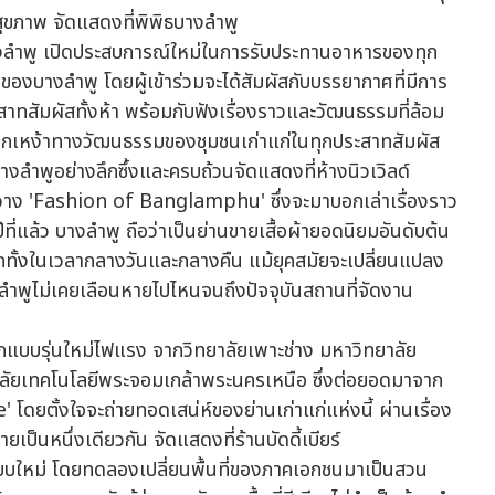
ุขภาพ จัดแสดงที่พิพิธบางลำพู
บางลำพู เปิดประสบการณ์ใหม่ในการรับประทานอาหารของทุก
บางลำพู โดยผู้เข้าร่วมจะได้สัมผัสกับบรรยากาศที่มีการ
สาทสัมผัสทั้งห้า พร้อมกับฟังเรื่องราวและวัฒนธรรมที่ล้อม
ถึงรากเหง้าทางวัฒนธรรมของชุมชนเก่าแก่ในทุกประสาทสัมผัส
็นบางลำพูอย่างลึกซึ้งและครบถ้วนจัดแสดงที่ห้างนิวเวิลด์
 'Fashion of Banglamphu' ซึ่งจะมาบอกเล่าเรื่องราว
 ปีที่แล้ว บางลำพู ถือว่าเป็นย่านขายเสื้อผ้ายอดนิยมอันดับต้น
คักทั้งในเวลากลางวันและกลางคืน แม้ยุคสมัยจะเปลี่ยนแปลง
งลำพูไม่เคยเลือนหายไปไหนจนถึงปัจจุบันสถานที่จัดงาน
บบรุ่นใหม่ไฟแรง จากวิทยาลัยเพาะช่าง มหาวิทยาลัย
ลัยเทคโนโลยีพระจอมเกล้าพระนครเหนือ ซึ่งต่อยอดมาจาก
ยตั้งใจจะถ่ายทอดเสน่ห์ของย่านเก่าแก่แห่งนี้ ผ่านเรื่อง
ยเป็นหนึ่งเดียวกัน จัดแสดงที่ร้านบัดดี้เบียร์
บบใหม่ โดยทดลองเปลี่ยนพื้นที่ของภาคเอกชนมาเป็นสวน