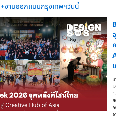
+งานออกแบบกรุงเทพฯวันนี้
จ
ก
A
เ
เ
D
"
ส
ก
จ