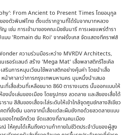
hy': From Ancient to Present Times โดยอนุกูล
รของตัวพิมพ์ไทย ตั้งแต่รากฐานที่ได้รับจากบาทหลวง
ำคัญ เช่น การเข้ามาของคณะมิชชันนารี การเผยแพร่ตำรา
์แบบ 'Romain du Roi' จากฝรั่งเศส จัดแสดงทีคราฟส์
nder ความร่วมมือระหว่าง MVRDV Architects,
ธอร์แลนด์ สร้าง 'Mega Mat' เสื่อพลาสติกรีไซเคิล
สริมการหมุนเวียนใช้พลาสติกอย่างคุ้มค่า โดยนำเสื่อ
อง หน้าศาลาว่าการกรุงเทพมหานคร มุมหนึ่งนำเสนอ
ขณะที่เสื่อส่วนที่เหลือขนาด 860 ตารางเมตร นั้นออกแบบให้
้องนั่งเล่นของเมือง โดยรูปทรง ลวดลาย และสีของเสื่อได้
ม สีสันของเสื่อจะไล่ระดับให้เข้าใกล้จุดศูนย์กลางสีเขียว
คตที่ยั่งยืน นอกจากนี้เสื่อแต่ละผืนยังทอด้วยลวดลายแบบ
ถิ่นของไทยอีกด้วย จัดแสดงที่ลานคนเมือง
ให้คุณได้เห็นถึงความท้าทายในชีวิตประจำวันของผู้สูง