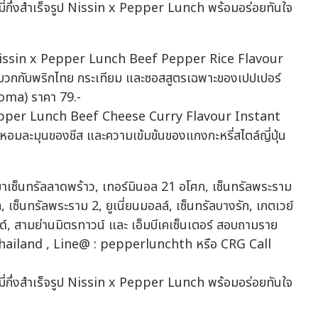
นื้อ (Nissin x Pepper Lunch Beef Pepper Rice Flavour
 บวกกับพริกไทย กระเทียม และซอสสูตรเฉพาะของเปปเปอร์
oma) ราคา 79.-
 x Pepper Lunch Beef Cheese Curry Flavour Instant
หอมละมุนของชีส และความเข้มข้นของแกงกะหรี่สไตล์ญี่ปุ่น
่ สาขาเซ็นทรัลลาดพร้าว, เทอร์มินอล 21 อโศก, เซ็นทรัลพระราม
ต, เซ็นทรัลพระราม 2, ยูเนี่ยนมอลล์, เซ็นทรัลบางรัก, เกตเวย์
์แลนด์, สามย่านมิตรทาวน์ และ เอ็มบีเคเซ็นเตอร์ สอบถามราย
hThailand , Line@ : pepperlunchth หรือ CRG Call