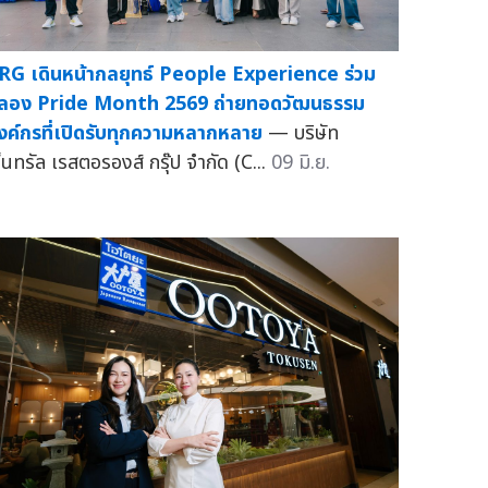
RG เดินหน้ากลยุทธ์ People Experience ร่วม
ลอง Pride Month 2569 ถ่ายทอดวัฒนธรรม
งค์กรที่เปิดรับทุกความหลากหลาย
— บริษัท
ซ็นทรัล เรสตอรองส์ กรุ๊ป จำกัด (C...
09 มิ.ย.