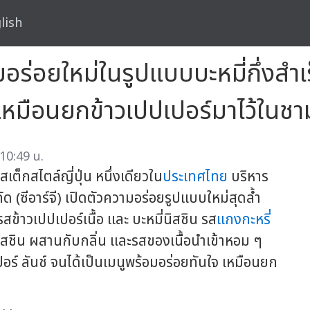
lish
ามอร่อยใหม่ในรูปแบบบะหมี่กึ่งส
หมือนยกข้าวเปปเปอร์มาไว้ในชามน
 10:49 น.
ต็กสไตล์ญี่ปุ่น หนึ่งเดียวใน
ประเทศไทย
บริหาร
ัด (ซีอาร์จี) เปิดตัวความอร่อยรูปแบบใหม่สุดล้ำ
รสข้าวเปปเปอร์เนื้อ และ บะหมี่นิสชิน รส
แกงกะหรี่
นิสชิน ผสานกับกลิ่น และรสของเนื้อนำเข้าหอม ๆ
 ลันช์ จนได้เป็นเมนูพร้อมอร่อยทันใจ เหมือนยก