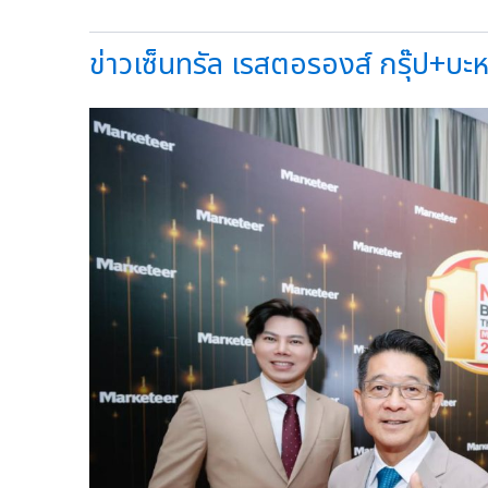
ข่าวเซ็นทรัล เรสตอรองส์ กรุ๊ป+บะหมี่