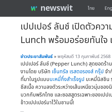
newswit
ไทย
Eng
เปปเปอร์ ลันช์ เปิดตัวคว
Lunch พร้อมอร่อยทันใจ เ
ข่าวประชาสัมพันธ์
»
พฤหัสบดี 13 กุมภาพันธ์ 2568
เปปเปอร์ ลันช์ (Pepper Lunch) สุดยอดร้านสเ
งานโดย บริษัท
เซ็นทรัล เรสตอรองส์ กรุ๊ป
จำก
ที่มาในรูปแบบ
บะหมี่กึ่งสำเร็จรูป
บะหมี่นิสชิน 
ชีสเนื้อ ความลงตัวระหว่างเส้นเหนียวนุ่มของ
บวกกับพริกไทย และซอสสูตรเฉพาะของเปปเปอร์
ข้าวเปปเปอร์มาไว้ในชามนี้!