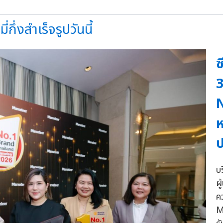
กึ่งสำเร็จรูปวันนี้
ซ
3
N
ห
ป
บ
ผ
ค
M