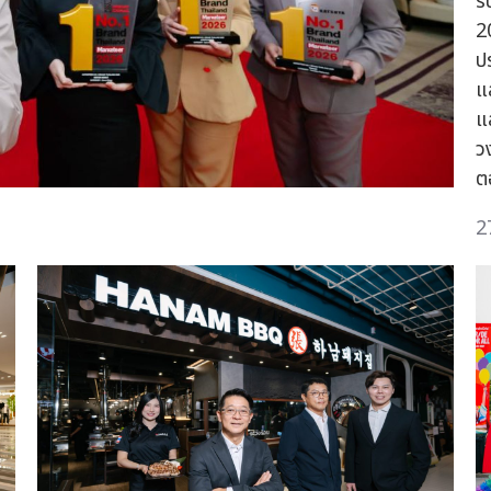
ร
2
ป
แ
แ
ว
ต
2