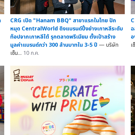
n
CRG เปิด "Hanam BBQ" สาขาแรกในไทย ปัก
C
หมุด CentralWorld ดึงแบรนด์ปิ้งย่างเกาหลีระดับ
ฉ
ท็อปจากเกาหลีใต้ รุกตลาดพรีเมียม ตั้งเป้าสร้าง
อ
มูลค่าแบรนด์กว่า 300 ล้านบาทใน 3-5 ปี
— บริษัท
เ
เซ็น...
10 ก.ค.