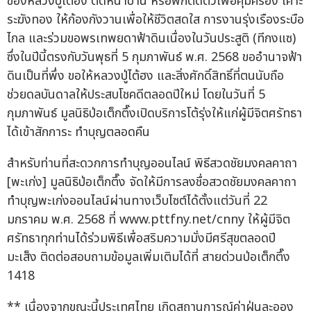
ของหลวงปู่ไต้ฮง ติดหน้าบ้าน หรือพกติดตัวเพื่อคุ้มครอง เคาะ
ระฆังทอง ให้ก้องกังวานเพื่อให้ชีวิตสดใส การงานรุ่งเรืองระบือ
ไกล และร่วมขอพรเทพยดาฟ้าดินเนื่องในวันประสูติ (ทีกงแซ)
ซึ่งในปีนี้ตรงกับวันพุธที่ 5 กุมภาพันธ์ พ.ศ. 2568 ขออำนาจฟ้า
ดินเป็นที่พึ่ง ขอให้หลวงปู่ไต้ฮง และสิ่งศักดิ์สิทธิ์ที่ตนนับถือ
ช่วยดลบันดาลให้ประสบโชคดีตลอดปีใหม่ โดยในวันที่ 5
กุมภาพันธ์ มูลนิธิป่อเต็กตึ๊งเปิดบริการโต้รุ่งให้แก่ผู้มีจิตศรัทธา
ได้เข้าสักการะ ทำบุญตลอดคืน
สำหรับท่านที่สะดวกการทำบุญออนไลน์ พิธีสวดชัยมงคลคาถา
[พะเก่ง] มูลนิธิป่อเต็กตึ๊ง จัดให้มีการลงชื่อสวดชัยมงคลคาถา
ทำบุญพะเก่งออนไลน์ผ่านทางเว็บไซต์ได้ตั้งแต่วันที่ 22
มกราคม พ.ศ. 2568 ที่ www.pttfny.net/cnny ให้ผู้มีจิต
ศรัทธาทุกท่านได้ร่วมพิธีเพื่อสริมความมั่งมีศรีสุขตลอดปี
มะเส็ง ติดต่อสอบถามข้อมูลเพิ่มเติมได้ที่ สายด่วนป่อเต็กตึ๊ง
1418
** เนื่องจากขณะนี้ประเทศไทย เกิดสถานการณ์ค่าฝุ่นละออง