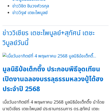
ข่าววิชิต ชินวงศ์วรกุล
ข่าววิรุฬ เตชะไพบูลย์
ข่าววิเชียร เตชะไพบูลย์+สุทัศน์ เตชะ
วิบูลย์วันนี้
มูลนิธิป่อเต็กตึ๊ง ประกอบพิธีจุดเทียน
เปิดงานฉลองบรรลุธรรมหลวงปู่ไต้ฮง
ประจำปี 2568
เมื่อวันอาทิตย์ที่ 4 พฤษภาคม 2568 มูลนิธิป่อเต็กตึ๊ง นำโดย
นายวิเชียร เตชะไพบูลย์ ประธานกรรมการ ดร.สุทัศน์ เตชะ