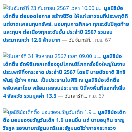
มูลนิธิป่อ
เต็กตึ๊ง ต่อยอดโอกาส สร้างชีวิต ให้แก่เยาวชนที่ประพฤติดี
แต่ขาดแคลนทุนทรัพย์. มอบทุนการศึกษา ทุกระดับปีสุดท้าย
และทุนฯ ต่อเนื่องทุกระดับชั้น ประจำปี 2567 รวมงบ
ประมาณกว่า 12.6 ล้านบาท
— วันจันทร์ที...
ก.ย. 67
มูลนิธิป่อ
เต็กตึ๊ง จัดพิธีแจกเครื่องอุปโภคบริโภคครั้งยิ่งใหญ่ในงาน
ประเพณีทิ้งกระจาด ประจำปี 2567 โดยมี นายชัชชาติ สิทธิ
พันธุ์ ผู้ว่าฯ กทม. เป็นประธานในพิธี ณ มูลนิธิป่อเต็กตึ๊ง
พลับพลาไชย พร้อมเผยงบประมาณ ปีนี้ลงพื้นที่แจกทั้งสิ้น
4 จังหวัด รวมมูลค่า 13.3
— วันเสาร์ที่...
ก.ย. 67
มูลนิธิป่อเต็ก
ตึ๊ง มอบของขวัญวันเด็ก 1.9 แสนชิ้น แด่ นายอนุทิน ชาญ
วีรกูล รองนายกรัฐมนตรีและรัฐมนตรีว่าการกระทรวง