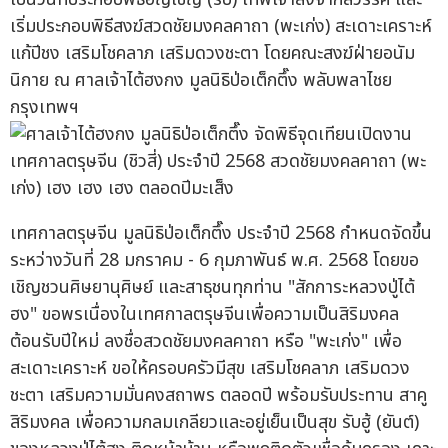
เริ่มประกอบพิธีสงฆ์สวดชัยมงคลคาถา (พะเก่ง) สะเดาะเคราะห์
แก้ปีชง เสริมโชคลาภ เสริมดวงชะตา โดยคณะสงฆ์ฝ่ายอนัม
นิกาย ณ ศาลเจ้าไต้ฮงกง มูลนิธิป่อเต็กตึ๊ง พลับพลาไชย
กรุงเทพฯ
เทศกาลตรุษจีน มูลนิธิป่อเต็กตึ๊ง ประจำปี 2568 กำหนดจัดขึ้น
ระหว่างวันที่ 28 มกราคม - 6 กุมภาพันธ์ พ.ศ. 2568 โดยขอ
เชิญชวนศิษยานุศิษย์ และสาธุชนทุกท่าน "สักการะหลวงปู่ไต้
ฮง" ขอพรเนื่องในเทศกาลตรุษจีนเพื่อความเป็นสิริมงคล
ต้อนรับปีใหม่ ลงชื่อสวดชัยมงคลคาถา หรือ "พะเก่ง" เพื่อ
สะเดาะเคราะห์ ขอให้ครอบครัวมีสุข เสริมโชคลาภ เสริมดวง
ชะตา เสริมความมั่นคงสถาพร ตลอดปี พร้อมรับประทาน สาคู
สิริมงคล เพื่อความกลมเกลียวและอยู่เย็นเป็นสุข รับฮู้ (ยันต์)