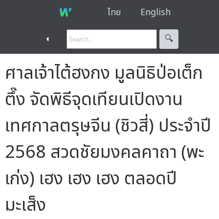
ไทย
English
◐
🔍︎
ศาลเจ้าไต้ฮงกง มูลนิธิป่อเต็ก
ตึ๊ง จัดพิธีจุดเทียนเปิดงาน
เทศกาลตรุษจีน (ชิวสี่) ประจำปี
2568 สวดชัยมงคลคาถา (พะ
เก่ง) เฮง เฮง เฮง ตลอดปี
มะเส็ง