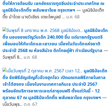
ตึ๊งให้การต้อนรับ เอกอัครราชทูตจีนประจำประเทศไทย ณ
มูลนิธิป่อเต็กตึ๊ง พลับพลาไชย กรุงเทพฯ
— มูลนิธิป่อเต็ก
ตึ๊ง นำโดย นายวิเชียร เตชะไพบูลย์ ...
ม.ค. 68
มูลนิธิป่อเต็ก
ตึ๊ง มอบของขวัญวันเด็ก 240,000 ชิ้น แด่นายกรัฐมนตรี
เพื่อมอบให้กับเด็กและเยาวชน เนื่องในวันเด็กแห่งชาติ
ประจำปี 2568 ณ ห้องสีม่วง ตึกไทยคู่ฟ้า ทำเนียบรัฐบาล
—
วันพุธที่ 8...
ม.ค. 68
มูลนิธิป่อเต็ก
ตึ๊ง จัดพิธีอัญเชิญกิ้วอ๊วงฮุกโจว เปิดมณฑลพิธีภายในศาล
เจ้าไต้ฮงกง เนื่องในงานเทศกาลกินเจ ประจำปี 2567
พร้อมจัดบริการอาหารเจแก่สาธุชนฟรี ตั้งแต่วันนี้ - 12
ตุลาคม 67 ณ มูลนิธิป่อเต็กตึ๊ง พลับพลาไชย กรุงเทพฯ
—
เมื่อวันพุธ...
ต.ค. 67