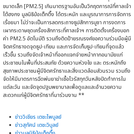
ขนาดเล็ก [PM2.5] เกินมาตรฐานอันเป็นวิกฤตการณ์ที่ศาลเจ้า
ไต้ฮงกง มูลนิธิป่อเต็กตึ๊ง ได้ตระหนัก และบูรณาการการจัดการ
เรื่อยมา ไม่ว่าจะเป็นการลดกระถางธูปสักการบูชา การงดการ
เผากระดาษชุดเครื่องสักการะที่ศาลเจ้าฯ การติดตั้งเครื่องบอก
ค่า PM2.5 อัตโนมัติ รวมถึงติดป้ายรณรงค์ขอความร่วมมือผู้มี
จิตศรัทธางดจุดธูป-เทียน และการจัดเก็บธูป-เทียนที่จุดแล้ว
เร็วขึ้น รวมถึงจัดเจ้าหน้าที่ออกแจกจ่ายหน้ากากอนามัยแก่
ประชาชนในพื้นที่ประสบภัย ด้วยความห่วงใย และ ตระหนักถึง
สุขภาพประชาชนผู้มีจิตศรัทธาและสิ่งแวดล้อมส่วนรวม รวมถึง
จัดให้มีมาตรการฉีดพ่นยาฆ่าเชื้อไวรัสทุกวันหลังปิดทำการใน
แต่ละวัน และจัดจุดปฐมพยาบาลเพื่อดูแลและอำนวยความ
สะดวกแก่ผู้มีจิตศรัทธาที่มาร่วมงาน **
ข่าววิเชียร เตชะไพบูลย์
ข่าวสุทัศน์ เตชะวิบูลย์
ข่าวมูลนิธิป่อเต็กตึ๊ง