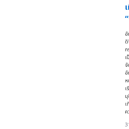
เ
“
อ
ด
ก
เ
จ
อ
ห
เ
น
เ
ค
3