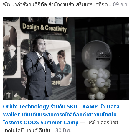
พัฒนากำลังคนดิจิทัล สำนักงานส่งเสริมเศรษฐกิจด...
09 ก.ค.
Orbix Technology ร่วมกับ SKILLKAMP นำ Data
Wallet เติมเต็มประสบการณ์ดิจิทัลแก่เยาวชนไทยใน
โครงการ ODOS Summer Camp
— บริษัท ออร์บิกซ์
เทคโนโลยี แอนด์ อินโน...
30 มิ.ย.