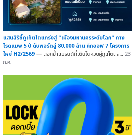
แสนสิริชี้ภูเก็ตโตแกร่งสู่ "เมืองมหานครระดับโลก" กาง
โรดแมพ 5 ปี ดันพอร์ตสู่ 80,000 ล้าน คิกออฟ 7 โครงการ
ใหม่ H2/2569
— ตอกย้ำแบรนด์ที่เติบโตควบคู่ภูเก็ตตล...
23
ก.ค.