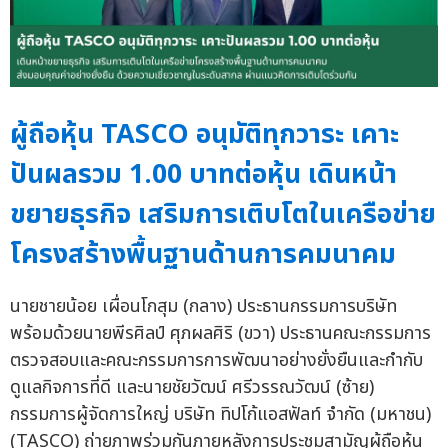
ผู้ถือหุ้น TASCO อนุมัติทุกวาระ เคาะ
ปันผลรวม 1.00 บาทต่อหุ้น เดินหน้า
ขยายธุรกิจ เสริมการเติบโตในเครือข่าย
โครงสร้างพื้นฐานด้านการคมนาคม
นายชายน้อย เผื่อนโกสุม (กลาง) ประธานกรรมการบริษัท
พร้อมด้วยนายพีรศิลป์ ศุภผลศิริ (ขวา) ประธานคณะกรรมการ
ตรวจสอบและคณะกรรมการการพัฒนาอย่างยั่งยืนและกำกับ
ดูแลกิจการที่ดี และนายชัยวัฒน์ ศรีวรรณวัฒน์ (ซ้าย)
กรรมการผู้จัดการใหญ่ บริษัท ทิปโก้แอสฟัลท์ จำกัด (มหาชน)
(TASCO) ถ่ายภาพร่วมกันภายหลังการประชุมสามัญผู้ถือหุ้น