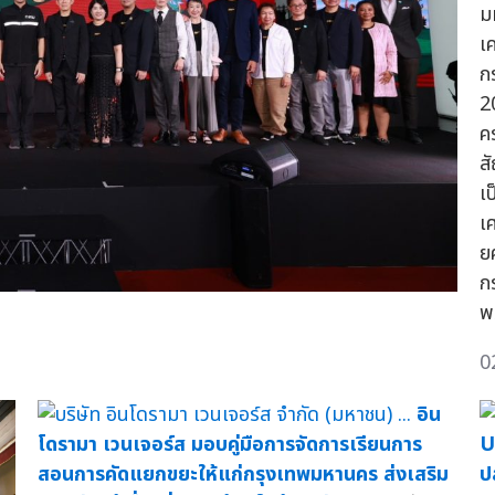
ม
เ
ก
2
ค
ส
เ
เ
ย
ก
พ
0
อิน
โดรามา เวนเจอร์ส มอบคู่มือการจัดการเรียนการ
U
สอนการคัดแยกขยะให้แก่กรุงเทพมหานคร ส่งเสริม
ป