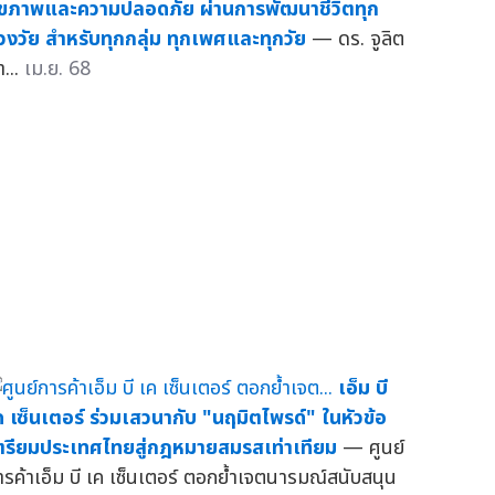
ุขภาพและความปลอดภัย ผ่านการพัฒนาชีวิตทุก
่วงวัย สำหรับทุกกลุ่ม ทุกเพศและทุกวัย
— ดร. จูลิต
า...
เม.ย. 68
เอ็ม บี
ค เซ็นเตอร์ ร่วมเสวนากับ "นฤมิตไพรด์" ในหัวข้อ
ตรียมประเทศไทยสู่กฎหมายสมรสเท่าเทียม
— ศูนย์
ารค้าเอ็ม บี เค เซ็นเตอร์ ตอกย้ำเจตนารมณ์สนับสนุน