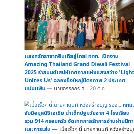
แสงศรัทธาจากอินเดียสู่ไทย! ททท. เปิดงาน
Amazing Thailand Grand Diwali Festival
2025 ร่ายมนต์เสน่ห์เทศกาลแห่งแสงสว่าง 'Ligh
Unites Us' ฉลองยิ่งใหญ่มิตรภาพ 2 ประเทศ
แน่นแฟ้น
— นายอรรถกร ศ...
20 ต.ค.
กทม.
จับมือมูลนิธิเอเชีย นำเด็กปฐมวัยจาก 4 โรงเรียน
รวม 914 ครอบครัว จัดเทศกาลรักการอ่านผ่านนิท
และการเล่น
— เมื่อเร็วๆ นี้ นายศานนท์ หวังสร้างบ