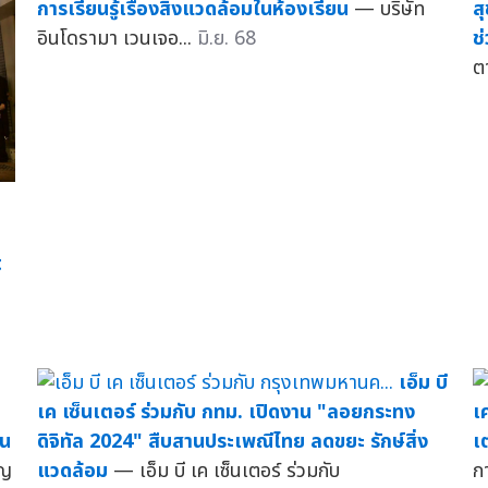
การเรียนรู้เรื่องสิ่งแวดล้อมในห้องเรียน
— บริษัท
ส
อินโดรามา เวนเจอ...
มิ.ย. 68
ช
ต
t
เอ็ม บี
เค เซ็นเตอร์ ร่วมกับ กทม. เปิดงาน "ลอยกระทง
เ
าน
ดิจิทัล 2024" สืบสานประเพณีไทย ลดขยะ รักษ์สิ่ง
เ
ุญ
แวดล้อม
— เอ็ม บี เค เซ็นเตอร์ ร่วมกับ
ก