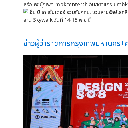
หรือเฟซบุ๊กเพจ mbkcenterth อินสตาแกรม mb
ข่าวผู้ว่าราชการกรุงเทพมหานคร+ศา