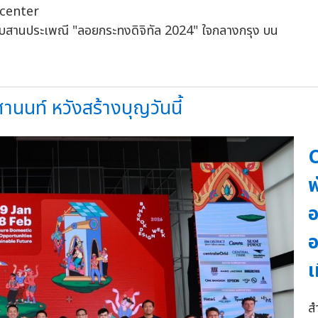
kcenter
นนท์ หวังสร้างบุญวันนี้
พ
อ
อ
เ
ส