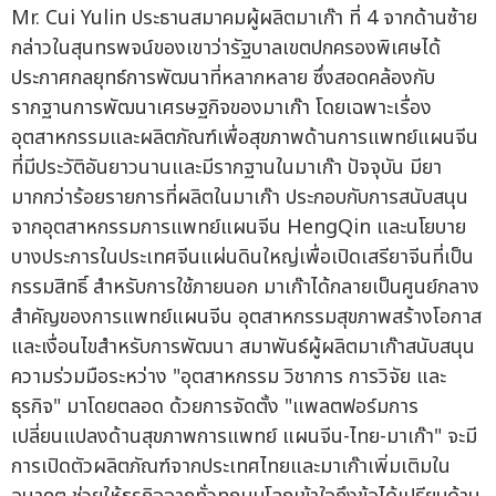
Mr. Cui Yulin ประธานสมาคมผู้ผลิตมาเก๊า ที่ 4 จากด้านซ้าย
กล่าวในสุนทรพจน์ของเขาว่ารัฐบาลเขตปกครองพิเศษได้
ประกาศกลยุทธ์การพัฒนาที่หลากหลาย ซึ่งสอดคล้องกับ
รากฐานการพัฒนาเศรษฐกิจของมาเก๊า โดยเฉพาะเรื่อง
อุตสาหกรรมและผลิตภัณฑ์เพื่อสุขภาพด้านการแพทย์แผนจีน
ที่มีประวัติอันยาวนานและมีรากฐานในมาเก๊า ปัจจุบัน มียา
มากกว่าร้อยรายการที่ผลิตในมาเก๊า ประกอบกับการสนับสนุน
จากอุตสาหกรรมการแพทย์แผนจีน HengQin และนโยบาย
บางประการในประเทศจีนแผ่นดินใหญ่เพื่อเปิดเสรียาจีนที่เป็น
กรรมสิทธิ์ สำหรับการใช้ภายนอก มาเก๊าได้กลายเป็นศูนย์กลาง
สำคัญของการแพทย์แผนจีน อุตสาหกรรมสุขภาพสร้างโอกาส
และเงื่อนไขสำหรับการพัฒนา สมาพันธ์ผู้ผลิตมาเก๊าสนับสนุน
ความร่วมมือระหว่าง "อุตสาหกรรม วิชาการ การวิจัย และ
ธุรกิจ" มาโดยตลอด ด้วยการจัดตั้ง "แพลตฟอร์มการ
เปลี่ยนแปลงด้านสุขภาพการแพทย์ แผนจีน-ไทย-มาเก๊า" จะมี
การเปิดตัวผลิตภัณฑ์จากประเทศไทยและมาเก๊าเพิ่มเติมใน