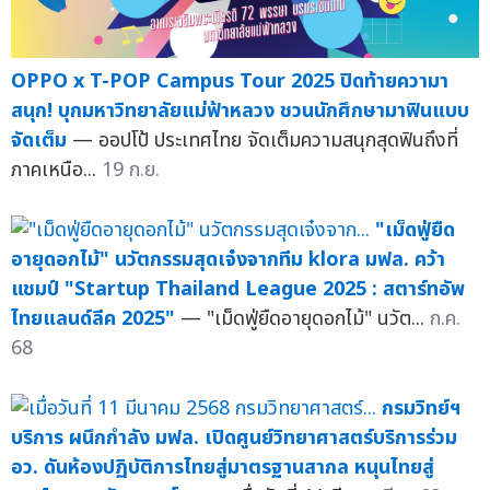
OPPO x T-POP Campus Tour 2025 ปิดท้ายความา
สนุก! บุกมหาวิทยาลัยแม่ฟ้าหลวง ชวนนักศึกษามาฟินแบบ
จัดเต็ม
— ออปโป้ ประเทศไทย จัดเต็มความสนุกสุดฟินถึงที่
ภาคเหนือ...
19 ก.ย.
"เม็ดฟู่ยืด
อายุดอกไม้" นวัตกรรมสุดเจ๋งจากทีม klora มฟล. คว้า
แชมป์ "Startup Thailand League 2025 : สตาร์ทอัพ
ไทยแลนด์ลีค 2025"
— "เม็ดฟู่ยืดอายุดอกไม้" นวัต...
ก.ค.
68
กรมวิทย์ฯ
บริการ ผนึกกำลัง มฟล. เปิดศูนย์วิทยาศาสตร์บริการร่วม
อว. ดันห้องปฏิบัติการไทยสู่มาตรฐานสากล หนุนไทยสู่