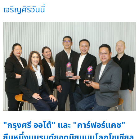
เจริญศิริวันนี้
"กรุงศรี ออโต้" และ "คาร์ฟอร์แคช"
ยืนหนึ่งแบรนด์ยอดนิยมบนโลกโซเชียล