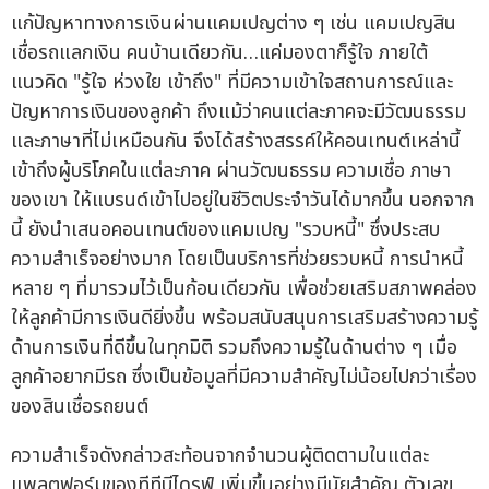
แก้ปัญหาทางการเงินผ่านแคมเปญต่าง ๆ เช่น แคมเปญสิน
เชื่อรถแลกเงิน คนบ้านเดียวกัน…แค่มองตาก็รู้ใจ ภายใต้
แนวคิด "รู้ใจ ห่วงใย เข้าถึง" ที่มีความเข้าใจสถานการณ์และ
ปัญหาการเงินของลูกค้า ถึงแม้ว่าคนแต่ละภาคจะมีวัฒนธรรม
และภาษาที่ไม่เหมือนกัน จึงได้สร้างสรรค์ให้คอนเทนต์เหล่านี้
เข้าถึงผู้บริโภคในแต่ละภาค ผ่านวัฒนธรรม ความเชื่อ ภาษา
ของเขา ให้แบรนด์เข้าไปอยู่ในชีวิตประจำวันได้มากขึ้น นอกจาก
นี้ ยังนำเสนอคอนเทนต์ของแคมเปญ "รวบหนี้" ซึ่งประสบ
ความสำเร็จอย่างมาก โดยเป็นบริการที่ช่วยรวบหนี้ การนำหนี้
หลาย ๆ ที่มารวมไว้เป็นก้อนเดียวกัน เพื่อช่วยเสริมสภาพคล่อง
ให้ลูกค้ามีการเงินดียิ่งขึ้น พร้อมสนับสนุนการเสริมสร้างความรู้
ด้านการเงินที่ดีขึ้นในทุกมิติ รวมถึงความรู้ในด้านต่าง ๆ เมื่อ
ลูกค้าอยากมีรถ ซึ่งเป็นข้อมูลที่มีความสำคัญไม่น้อยไปกว่าเรื่อง
ของสินเชื่อรถยนต์
ความสำเร็จดังกล่าวสะท้อนจากจำนวนผู้ติดตามในแต่ละ
แพลตฟอร์มของทีทีบีไดรฟ์ เพิ่มขึ้นอย่างมีนัยสำคัญ ตัวเลข