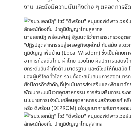
งาน และยังมีความบันเทิงต่าง ๆ ตลอดการจั
นายเอกนัฏ พร้อมพันธุ์ รัฐมนตรีว่าการกระทรวงอุต
"ปฏิรูปอุตสาหกรรมสู่เศรษฐกิจยุคใหม่ ทันสมัย สะดว
ภูมิปัญญาพื้นบ้าน (Local Wisdom) ซึ่งเป็นศัก
อาหารท้องถิ่นไทย ผ้าไทย มวยไทย ศิลปะการแสดงไท
ยกระดับสินค้าทั้งด้านมาตรฐาน และดีไซน์ให้ทันส
ของผู้บริโภคทั่วโลก รวมทั้งจะสนับสนุนการสอดแทร
ยังมีภารกิจสำคัญที่มุ่งเน้นการส่งเสริมและพัฒนาศั
พัฒนาระบบนิเวศอุตสาหกรรม การส่งเสริมการประกอบ
นโยบายการเร่งขับเคลื่อนอุตสาหกรรมสร้างสรรค์ ห
หรือ ดีพร้อม (DIPROM) เร่งบูรณาการกับภาคเอกชน