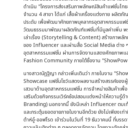
ดำเนิน "โครงการส่งเสริมภาพลักษณ์สินค้าแฟชั่นไทย
จำนวน 4 สาขา ได้แก่ เสื้อผ้าเครื่องแต่งกาย ผลิต
ประดับ เพื่อพัฒนาศักยภาพบุคลากรอุตสาหกรรมแฟชั่น
วัฒนธรรมมาพัฒนาผลิตภัณฑ์แฟชั่นที่มีมูลค่าเพิ่ม พ
เล่าเรื่อง (Storytelling & Content) สร้างภาพลัก
ของ Influencer และผ่านสื่อ Social Media ต่าง 
อุตสาหกรรมแฟชั่น ผ่านการจัดงานแสดงศักยภาพและ
Fashion Community ภายใต้ชื่องาน "ShowPow
นางสาวณัฏฐิญา กล่าวเพิ่มเติมว่า ภายในงาน "Sh
Showcase แฟชั่นโชว์แสดงผลงานสร้างสรรค์ของผู้เข้า
เสวนาด้านอุตสาหกรรมแฟชั่น การจำหน่ายสินค้าเพื่
เสริมด้วยกิจกรรมเวิร์คช้อปสอนแต่งหน้าให้ความรู้ด
Branding) นอกจากนี้ ยังมีเหล่า Influencer ตบเท้
และกระตุ้นยอดขายภายในงานอีกด้วย ยังไม่เพียงเท่านี้ย
ต้าห์อู๋-ออฟโรด เข้าร่วมในวันที่ 19 ธันวาคมนี้ ที่
ความบันเทิงต่าง ๆ ตลอดการจัดงาน โดยงานดังกล่าง