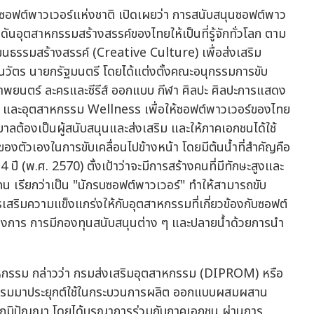
อฟต์พาวเวอร์แห่งชาติ เปิดเผยว่า การสนับสนุนซอฟต์พาว
ันอุตสาหกรรมสร้างสรรค์ของไทยให้เป็นที่รู้จักทั่วโลก ตาม
นธรรมสร้างสรรค์ (Creative Culture) เพื่อส่งเสริม
ตร นายกรัฐมนตรี โดยได้แต่งตั้งคณะอนุกรรมการขับ
าพยนตร์ ละครและซีรีส์ ออกแบบ กีฬา ศิลปะ ศิลปะการแสดง
่ยว และอุตสาหกรรม Wellness เพื่อให้ซอฟต์พาวเวอร์ของไทย
บาลต้องเป็นผู้สนับสนุนและส่งเสริม และให้ภาคเอกชนได้ใช้
ตัวเองในการขับเคลื่อนไปข้างหน้า โดยมีต้นน้ำที่สำคัญคือ
 ปี (พ.ศ. 2570) ตั้งเป้าว่าจะมีการสร้างคนที่มีทักษะสูงและ
น เรียกว่าเป็น "นักรบซอฟต์พาวเวอร์" ทำให้สามารถขับ
สริมความแข็งแกร่งให้กับอุตสาหกรรมที่เกี่ยวข้องกับซอฟต์
ในวงการ การมีกองทุนสนับสนุนต่าง ๆ และปลายน้ำด้วยการนำ
หกรรม กล่าวว่า กรมส่งเสริมอุตสาหกรรม (DIPROM) หรือ
ตกรรมมาประยุกต์ใช้ในกระบวนการผลิต ออกแบบผสมผสาน
่งภูมิปัญญา โดยได้บูรณาการร่วมกับภาคเอกชน ผ่านการ