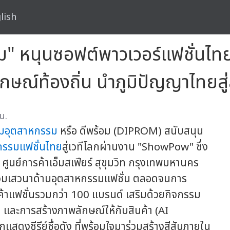
lish
ร้อม" หนุนซอฟต์พาวเวอร์แฟชั่
ลักษณ์ท้องถิ่น นำภูมิปัญญาไทยส
น.
ิมอุตสาหกรรม
หรือ ดีพร้อม (DIPROM) สนับสนุน
กรรมแฟชั่นไทย
สู่เวทีโลกผ่านงาน "ShowPow" ซึ่ง
 ศูนย์การค้าเอ็มสเฟียร์ สุขุมวิท กรุงเทพมหานคร
มร่วมเสวนาด้านอุตสาหกรรมแฟชั่น ตลอดจนการ
้าแฟชั่นรวมกว่า 100 แบรนด์ เสริมด้วยกิจกรรม
ม และการสร้างภาพลักษณ์ให้กับสินค้า (AI
แสดงซีรีย์ชื่อดัง ที่พร้อมใจมาร่วมสร้างสีสันภายใน