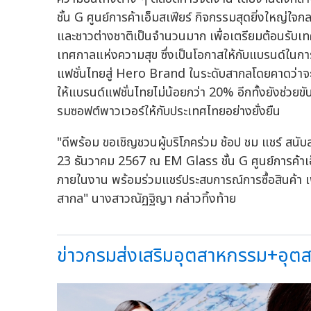
ชั้น G ศูนย์การค้าเอ็มสเฟียร์ กิจกรรมสุดยิ่งใหญ่ใจก
และชาวต่างชาติเป็นจำนวนมาก เพื่อเตรียมต้อนรับ
เทศกาลแห่งความสุข ซึ่งเป็นโอกาสให้กับแบรนด์ในก
แฟชั่นไทยสู่ Hero Brand ในระดับสากลโดยคาดว่าจะ
ให้แบรนด์แฟชั่นไทยไม่น้อยกว่า 20% อีกทั้งยังช่วย
รมซอฟต์พาวเวอร์ให้กับประเทศไทยอย่างยั่งยืน
"ดีพร้อม ขอเชิญชวนผู้บริโภคร่วม ช้อป ชม แชร์ สนั
23 ธันวาคม 2567 ณ EM Glass ชั้น G ศูนย์การค้าเ
ภายในงาน พร้อมร่วมแชร์ประสบการณ์การซื้อสินค้า เพื
สากล" นางสาวณัฏฐิญา กล่าวทิ้งท้าย
ข่าวกรมส่งเสริมอุตสาหกรรม+อุตส