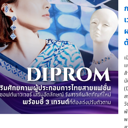
ก
เ
ผ
ต
เ
แ
ส
ม
(
ส
ว
พ
พ
ส