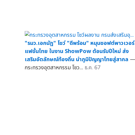
"รมว.เอกนัฏ" โชว์ "ดีพร้อม" หนุนซอฟต์พาวเวอร์
แฟชั่นไทย ในงาน ShowPow ต้อนรับปีใหม่ ส่ง
เสริมอัตลักษณ์ท้องถิ่น นำภูมิปัญญาไทยสู่สากล
กระทรวงอุตสาหกรรม โชว...
ธ.ค. 67