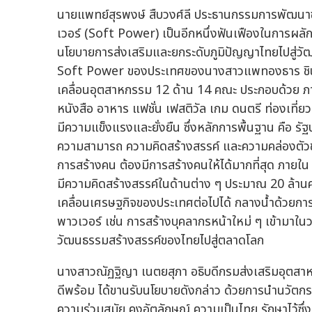
นายแพทย์สุรพงษ์ สืบวงศ์ลี ประธานกรรมการพัฒนาซ
เวอร์ (Soft Power) เป็นอีกหนึ่งฟันเฟืองในการผลักด
นโยบายการส่งเสริมและยกระดับภูมิปัญญาไทยไปสู่วัฒ
Soft Power ของประเทศของนางสาวแพทองธาร ชินวั
เคลื่อนอุตสาหกรรม 12 ด้าน 14 คณะ ประกอบด้วย ภ
หนังสือ อาหาร แฟชั่น เฟสติวัล เกม ดนตรี ท่องเที
มีความแข็งแรงและยั่งยืน ซึ่งหลักการพื้นฐาน คือ รัฐ
ความสามารถ ความคิดสร้างสรรค์ และความคล่องตัวของ
การสร้างคน ต้องมีการสร้างคนให้ได้มากที่สุด ภายใน 4
มีความคิดสร้างสรรค์ในด้านต่าง ๆ ประมาณ 20 ล้านค
เคลื่อนเศรษฐกิจของประเทศต่อไปได้ กลางน้ำด้วยการเ
พาวเวอร์ เช่น การสร้างบุคลากรหน้าใหม่ ๆ เข้ามา
วัฒนธรรมสร้างสรรค์ของไทยไปสู่ตลาดโลก
นางสาวณัฏฐิญา เนตยสุภา อธิบดีกรมส่งเสริมอุตสา
ดีพร้อม ได้ขานรับนโยบายดังกล่าว ด้วยการนำนวั
ความร่วมสมัย คงอัตลักษณ์ ความเป็นไทย รักษาไว้ซึ