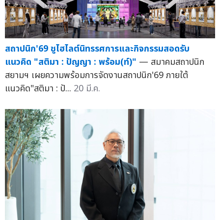
สถาปนิก'69 ชูไฮไลต์นิทรรศการและกิจกรรมสอดรับ
แนวคิด "สติมา : ปัญญา : พร้อม(ท์)"
— สมาคมสถาปนิก
สยามฯ เผยความพร้อมการจัดงานสถาปนิก'69 ภายใต้
แนวคิด"สติมา : ปั...
20 มี.ค.