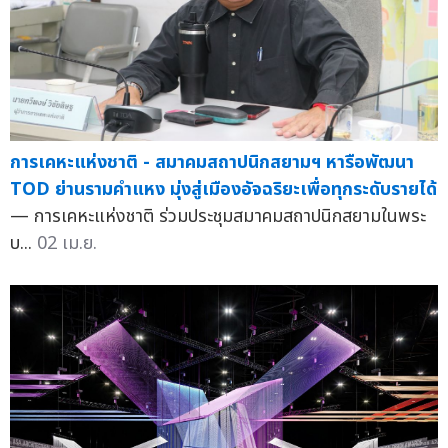
การเคหะแห่งชาติ - สมาคมสถาปนิกสยามฯ หารือพัฒนา
TOD ย่านรามคำแหง มุ่งสู่เมืองอัจฉริยะเพื่อทุกระดับรายได้
— การเคหะแห่งชาติ ร่วมประชุมสมาคมสถาปนิกสยามในพระ
บ...
02 เม.ย.