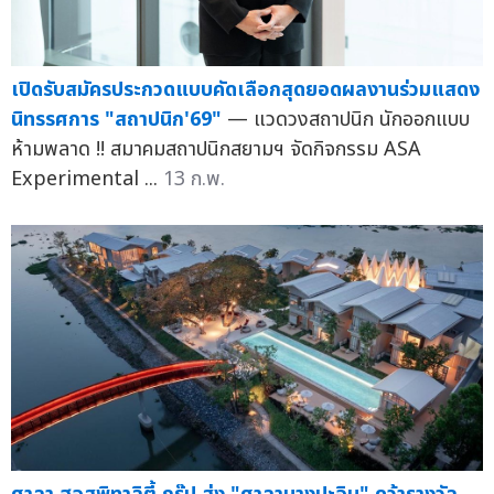
เปิดรับสมัครประกวดแบบคัดเลือกสุดยอดผลงานร่วมแสดง
นิทรรศการ "สถาปนิก'69"
— แวดวงสถาปนิก นักออกแบบ
ห้ามพลาด !! สมาคมสถาปนิกสยามฯ จัดกิจกรรม ASA
Experimental ...
13 ก.พ.