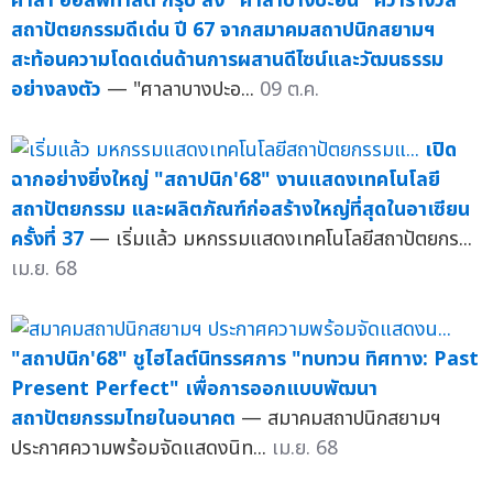
ศาลา ฮอสพิทาลิตี้ กรุ๊ป ส่ง "ศาลาบางปะอิน" คว้ารางวัล
สถาปัตยกรรมดีเด่น ปี 67 จากสมาคมสถาปนิกสยามฯ
สะท้อนความโดดเด่นด้านการผสานดีไซน์และวัฒนธรรม
อย่างลงตัว
— "ศาลาบางปะอ...
09 ต.ค.
เปิด
ฉากอย่างยิ่งใหญ่ "สถาปนิก'68" งานแสดงเทคโนโลยี
สถาปัตยกรรม และผลิตภัณฑ์ก่อสร้างใหญ่ที่สุดในอาเซียน
ครั้งที่ 37
— เริ่มแล้ว มหกรรมแสดงเทคโนโลยีสถาปัตยกร...
เม.ย. 68
"สถาปนิก'68" ชูไฮไลต์นิทรรศการ "ทบทวน ทิศทาง: Past
Present Perfect" เพื่อการออกแบบพัฒนา
สถาปัตยกรรมไทยในอนาคต
— สมาคมสถาปนิกสยามฯ
ประกาศความพร้อมจัดแสดงนิท...
เม.ย. 68