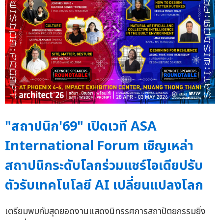
"สถาปนิก'69" เปิดเวที ASA
International Forum เชิญเหล่า
สถาปนิกระดับโลกร่วมแชร์ไอเดียปรับ
ตัวรับเทคโนโลยี AI เปลี่ยนแปลงโลก
เตรียมพบกับสุดยอดงานแสดงนิทรรศการสถาปัตยกรรมยิ่ง