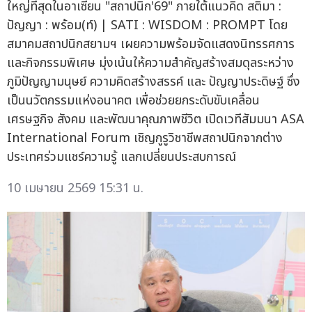
ใหญ่ที่สุดในอาเซียน "สถาปนิก'69" ภายใต้แนวคิด สติมา :
ปัญญา : พร้อม(ท์) | SATI : WISDOM : PROMPT โดย
สมาคมสถาปนิกสยามฯ เผยความพร้อมจัดแสดงนิทรรศการ
และกิจกรรมพิเศษ มุ่งเน้นให้ความสำคัญสร้างสมดุลระหว่าง
ภูมิปัญญามนุษย์ ความคิดสร้างสรรค์ และ ปัญญาประดิษฐ์ ซึ่ง
เป็นนวัตกรรมแห่งอนาคต เพื่อช่วยยกระดับขับเคลื่อน
เศรษฐกิจ สังคม และพัฒนาคุณภาพชีวิต เปิดเวทีสัมมนา ASA
International Forum เชิญกูรูวิชาชีพสถาปนิกจากต่าง
ประเทศร่วมแชร์ความรู้ แลกเปลี่ยนประสบการณ์
10 เมษายน 2569 15:31 น.