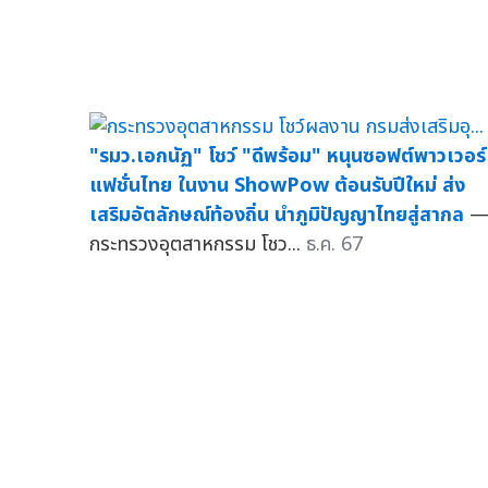
"รมว.เอกนัฏ" โชว์ "ดีพร้อม" หนุนซอฟต์พาวเวอร์
แฟชั่นไทย ในงาน ShowPow ต้อนรับปีใหม่ ส่ง
เสริมอัตลักษณ์ท้องถิ่น นำภูมิปัญญาไทยสู่สากล
กระทรวงอุตสาหกรรม โชว...
ธ.ค. 67