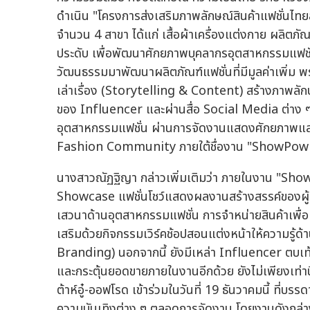
ดำเนิน "โครงการส่งเสริมภาพลักษณ์สินค้าแฟชั่นไทย
จำนวน 4 สาขา ได้แก่ เสื้อผ้าเครื่องแต่งกาย ผลิต
ประดับ เพื่อพัฒนาศักยภาพบุคลากรอุตสาหกรรมแฟชั่น
วัฒนธรรมมาพัฒนาผลิตภัณฑ์แฟชั่นที่มีมูลค่าเพิ่ม พ
เล่าเรื่อง (Storytelling & Content) สร้างภาพลัก
ของ Influencer และผ่านสื่อ Social Media ต่าง 
อุตสาหกรรมแฟชั่น ผ่านการจัดงานแสดงศักยภาพและ
Fashion Community ภายใต้ชื่องาน "ShowPow
นางสาวณัฏฐิญา กล่าวเพิ่มเติมว่า ภายในงาน "Sh
Showcase แฟชั่นโชว์แสดงผลงานสร้างสรรค์ของผู้เข้า
เสวนาด้านอุตสาหกรรมแฟชั่น การจำหน่ายสินค้าเพื่
เสริมด้วยกิจกรรมเวิร์คช้อปสอนแต่งหน้าให้ความรู้ด
Branding) นอกจากนี้ ยังมีเหล่า Influencer ตบเท้
และกระตุ้นยอดขายภายในงานอีกด้วย ยังไม่เพียงเท่านี้ย
ต้าห์อู๋-ออฟโรด เข้าร่วมในวันที่ 19 ธันวาคมนี้ ที่
ความบันเทิงต่าง ๆ ตลอดการจัดงาน โดยงานดังกล่าง