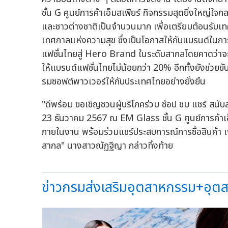
ชั้น G ศูนย์การค้าเอ็มสเฟียร์ กิจกรรมสุดยิ่งใหญ่ใจก
และชาวต่างชาติเป็นจำนวนมาก เพื่อเตรียมต้อนรับ
เทศกาลแห่งความสุข ซึ่งเป็นโอกาสให้กับแบรนด์ในก
แฟชั่นไทยสู่ Hero Brand ในระดับสากลโดยคาดว่าจะ
ให้แบรนด์แฟชั่นไทยไม่น้อยกว่า 20% อีกทั้งยังช่วย
รมซอฟต์พาวเวอร์ให้กับประเทศไทยอย่างยั่งยืน
"ดีพร้อม ขอเชิญชวนผู้บริโภคร่วม ช้อป ชม แชร์ สนั
23 ธันวาคม 2567 ณ EM Glass ชั้น G ศูนย์การค้าเ
ภายในงาน พร้อมร่วมแชร์ประสบการณ์การซื้อสินค้า เพื
สากล" นางสาวณัฏฐิญา กล่าวทิ้งท้าย
ข่าวกรมส่งเสริมอุตสาหกรรม+อุตส