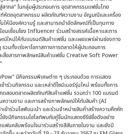
สู่สากล" ในกลุ่มผู้ประกอบการ อุตสาหกรรมแฟชั่นไทย
ภัณฑ์หัตถอุตสาหกรรม ผลิตภัณฑ์ความงาม อัญมณีและเครื่อง
ให้มีองค์ความรู้ และสามารถนำอัตลักษณ์ที่เป็นทุนทาง
ร้อมเชื่อมโยง Influencer ร่วมสร้างสรรค์เนื้อหาและการ
ษณ์ใหม่ให้กับแบรนด์สินค้าแฟชั่น และเผยแพร่ผ่านช่องทาง
ๆ รวมทั้งเร่งหาโอกาสทางการตลาดให้ผู้ประกอบการ
สื่อสารภาพลักษณ์สินค้าแฟชั่น Creative Soft Power
"
owPow" มีกิจกรรมพิเศษต่าง ๆ ประกอบด้วย การแสดง
ร่วมกิจกรรม และเหล่าดีไซน์เนอร์รุ่นใหม่ พร้อมทั้งการ
อทดสอบตลาดผลิตภัณฑ์สินค้าแฟชั่น รวมกว่า 100 แบรนด์
้านความงาม และการสร้างภาพลักษณ์ให้กับสินค้า (AI
าเข้าร่วมไลฟ์แนะนำ และร่วมจำหน่ายสินค้าสร้างความคึกคัก
ังมีกิจกรรมไฮไลท์พบกับคู่จิ้นนักแสดงซีรีย์ชื่อดังอย่าง
บรรดาแฟนคลับพร้อมใจมาร่วมสร้างสีสันภายในงาน และยังมี
จัดขึ้น ระหว่างวันที่ 19 - 23 ธันวาคม 2567 ณ EM Glass