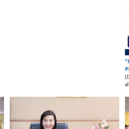
"
P
(
พ