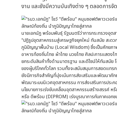
งาน และยังมีความบันเทิงต่าง ๆ ตลอดการจั
นายเอกนัฏ พร้อมพันธุ์ รัฐมนตรีว่าการกระทรวงอุต
"ปฏิรูปอุตสาหกรรมสู่เศรษฐกิจยุคใหม่ ทันสมัย สะดว
ภูมิปัญญาพื้นบ้าน (Local Wisdom) ซึ่งเป็นศัก
อาหารท้องถิ่นไทย ผ้าไทย มวยไทย ศิลปะการแสดงไท
ยกระดับสินค้าทั้งด้านมาตรฐาน และดีไซน์ให้ทันส
ของผู้บริโภคทั่วโลก รวมทั้งจะสนับสนุนการสอดแทร
ยังมีภารกิจสำคัญที่มุ่งเน้นการส่งเสริมและพัฒนาศั
พัฒนาระบบนิเวศอุตสาหกรรม การส่งเสริมการประกอบ
นโยบายการเร่งขับเคลื่อนอุตสาหกรรมสร้างสรรค์ ห
หรือ ดีพร้อม (DIPROM) เร่งบูรณาการกับภาคเอกชน