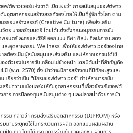
อฟต์พาวเวอร์แห่งชาติ เปิดเผยว่า การสนับสนุนซอฟต์พาว
ันอุตสาหกรรมสร้างสรรค์ของไทยให้เป็นที่รู้จักทั่วโลก ตาม
นธรรมสร้างสรรค์ (Creative Culture) เพื่อส่งเสริม
ตร นายกรัฐมนตรี โดยได้แต่งตั้งคณะอนุกรรมการขับ
าพยนตร์ ละครและซีรีส์ ออกแบบ กีฬา ศิลปะ ศิลปะการแสดง
่ยว และอุตสาหกรรม Wellness เพื่อให้ซอฟต์พาวเวอร์ของไทย
บาลต้องเป็นผู้สนับสนุนและส่งเสริม และให้ภาคเอกชนได้ใช้
ตัวเองในการขับเคลื่อนไปข้างหน้า โดยมีต้นน้ำที่สำคัญคือ
 ปี (พ.ศ. 2570) ตั้งเป้าว่าจะมีการสร้างคนที่มีทักษะสูงและ
น เรียกว่าเป็น "นักรบซอฟต์พาวเวอร์" ทำให้สามารถขับ
สริมความแข็งแกร่งให้กับอุตสาหกรรมที่เกี่ยวข้องกับซอฟต์
ในวงการ การมีกองทุนสนับสนุนต่าง ๆ และปลายน้ำด้วยการนำ
หกรรม กล่าวว่า กรมส่งเสริมอุตสาหกรรม (DIPROM) หรือ
ตกรรมมาประยุกต์ใช้ในกระบวนการผลิต ออกแบบผสมผสาน
่งภูมิปัญญา โดยได้บูรณาการร่วมกับภาคเอกชน ผ่านการ