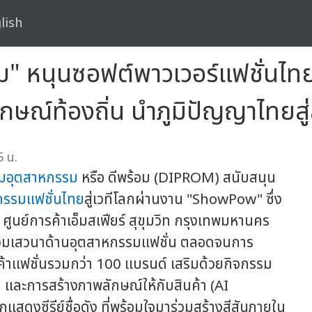
lish
ร้อม" หนุนซอฟต์พาวเวอร์แฟชั่
ลักษณ์ท้องถิ่น นำภูมิปัญญาไทยส
5 น.
ิมอุตสาหกรรม
หรือ ดีพร้อม (DIPROM) สนับสนุน
กรรมแฟชั่นไทย
สู่เวทีโลกผ่านงาน "ShowPow" ซึ่ง
 ศูนย์การค้าเอ็มสเฟียร์ สุขุมวิท กรุงเทพมหานคร
มร่วมเสวนาด้านอุตสาหกรรมแฟชั่น ตลอดจนการ
้าแฟชั่นรวมกว่า 100 แบรนด์ เสริมด้วยกิจกรรม
ม และการสร้างภาพลักษณ์ให้กับสินค้า (AI
แสดงซีรีย์ชื่อดัง ที่พร้อมใจมาร่วมสร้างสีสันภายใน