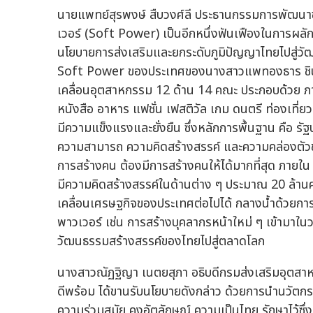
นายแพทย์สุรพงษ์ สืบวงศ์ลี ประธานกรรมการพัฒนาซ
เวอร์ (Soft Power) เป็นอีกหนึ่งฟันเฟืองในการผลักด
นโยบายการส่งเสริมและยกระดับภูมิปัญญาไทยไปสู่วัฒ
Soft Power ของประเทศของนางสาวแพทองธาร ชินวั
เคลื่อนอุตสาหกรรม 12 ด้าน 14 คณะ ประกอบด้วย ภ
หนังสือ อาหาร แฟชั่น เฟสติวัล เกม ดนตรี ท่องเที
มีความแข็งแรงและยั่งยืน ซึ่งหลักการพื้นฐาน คือ รัฐ
ความสามารถ ความคิดสร้างสรรค์ และความคล่องตัวของ
การสร้างคน ต้องมีการสร้างคนให้ได้มากที่สุด ภายใน 4
มีความคิดสร้างสรรค์ในด้านต่าง ๆ ประมาณ 20 ล้านค
เคลื่อนเศรษฐกิจของประเทศต่อไปได้ กลางน้ำด้วยการเ
พาวเวอร์ เช่น การสร้างบุคลากรหน้าใหม่ ๆ เข้ามา
วัฒนธรรมสร้างสรรค์ของไทยไปสู่ตลาดโลก
นางสาวณัฏฐิญา เนตยสุภา อธิบดีกรมส่งเสริมอุตสา
ดีพร้อม ได้ขานรับนโยบายดังกล่าว ด้วยการนำนวั
ความร่วมสมัย คงอัตลักษณ์ ความเป็นไทย รักษาไว้ซึ