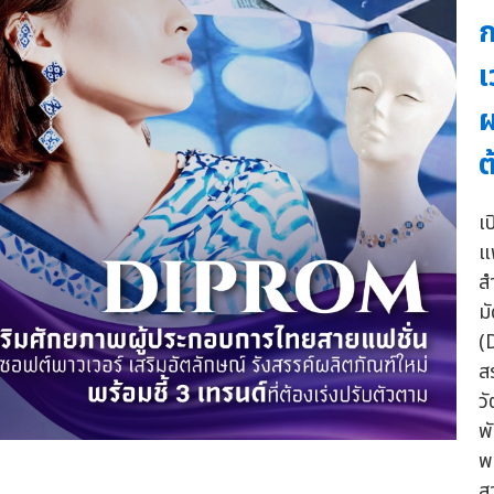
ก
เ
ผ
ต
เ
แ
ส
ม
(
ส
ว
พ
พ
ส