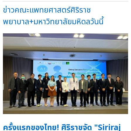
ข่าวคณะแพทยศาสตร์ศิริราช
พยาบาล+มหาวิทยาลัยมหิดลวันนี้
ครั้งแรกของไทย! ศิริราชจัด "Siriraj