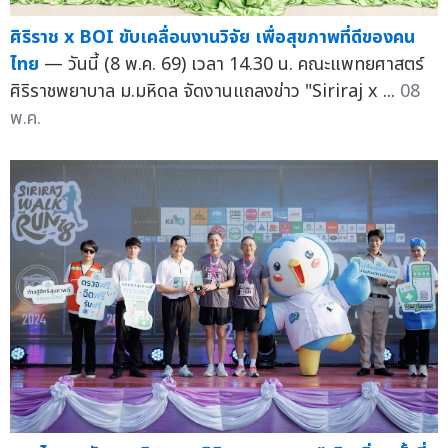
ศิริราช x BOI ขับเคลื่อนงานวิจัย เพื่อสุขภาพที่ดีของคน
ไทย
— วันนี้ (8 พ.ค. 69) เวลา 14.30 น. คณะแพทยศาสตร์
ศิริราชพยาบาล ม.มหิดล จัดงานแถลงข่าว "Siriraj x ...
08
พ.ค.