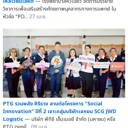
ไหลเวียนโลหิต
— โรงพยาบาลหัวเฉียว จัดการบรรยาย
วิชาการเพื่อเสริมสร้างศักยภาพบุคลากรทางการแพทย์ ใน
หัวข้อ "PO...
27 เม.ย.
PTG รวมพลัง ศิริราช สานต่อโครงการ "Social
Innovation" ปีที่ 2 เจาะกลุ่มบริษัทเอกชน SCG JWD
Logistic
— บริษัท พีทีจี เอ็นเนอยี จำกัด (มหาชน) หรือ
PTG ตอกย้...
09 เม.ย.