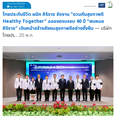
ไทยประกันชีวิต ผนึก ศิริราช จัดงาน "ชวนกันสุขภาพดี
Healthy Together" ฉลองครบรอบ 40 ปี "พบหมอ
ศิริราช" เดินหน้าสร้างสังคมสุขภาพดีอย่างยั่งยืน
— บริษัท
ไทยปร...
20 พ.ค.