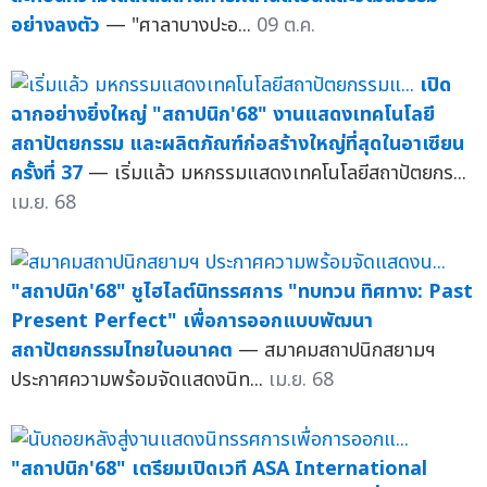
อย่างลงตัว
— "ศาลาบางปะอ...
09 ต.ค.
เปิด
ฉากอย่างยิ่งใหญ่ "สถาปนิก'68" งานแสดงเทคโนโลยี
สถาปัตยกรรม และผลิตภัณฑ์ก่อสร้างใหญ่ที่สุดในอาเซียน
ครั้งที่ 37
— เริ่มแล้ว มหกรรมแสดงเทคโนโลยีสถาปัตยกร...
เม.ย. 68
"สถาปนิก'68" ชูไฮไลต์นิทรรศการ "ทบทวน ทิศทาง: Past
Present Perfect" เพื่อการออกแบบพัฒนา
สถาปัตยกรรมไทยในอนาคต
— สมาคมสถาปนิกสยามฯ
ประกาศความพร้อมจัดแสดงนิท...
เม.ย. 68
"สถาปนิก'68" เตรียมเปิดเวที ASA International