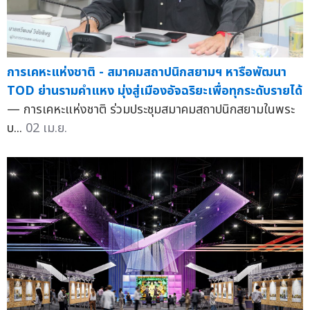
การเคหะแห่งชาติ - สมาคมสถาปนิกสยามฯ หารือพัฒนา
TOD ย่านรามคำแหง มุ่งสู่เมืองอัจฉริยะเพื่อทุกระดับรายได้
— การเคหะแห่งชาติ ร่วมประชุมสมาคมสถาปนิกสยามในพระ
บ...
02 เม.ย.