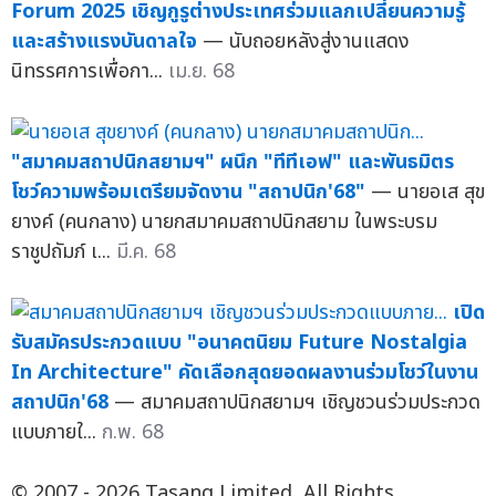
Forum 2025 เชิญกูรูต่างประเทศร่วมแลกเปลี่ยนความรู้
และสร้างแรงบันดาลใจ
— นับถอยหลังสู่งานแสดง
นิทรรศการเพื่อกา...
เม.ย. 68
"สมาคมสถาปนิกสยามฯ" ผนึก "ทีทีเอฟ" และพันธมิตร
โชว์ความพร้อมเตรียมจัดงาน "สถาปนิก'68"
— นายอเส สุข
ยางค์ (คนกลาง) นายกสมาคมสถาปนิกสยาม ในพระบรม
ราชูปถัมภ์ เ...
มี.ค. 68
เปิด
รับสมัครประกวดแบบ "อนาคตนิยม Future Nostalgia
In Architecture" คัดเลือกสุดยอดผลงานร่วมโชว์ในงาน
สถาปนิก'68
— สมาคมสถาปนิกสยามฯ เชิญชวนร่วมประกวด
แบบภายใ...
ก.พ. 68
© 2007 - 2026 Tasang Limited, All Rights