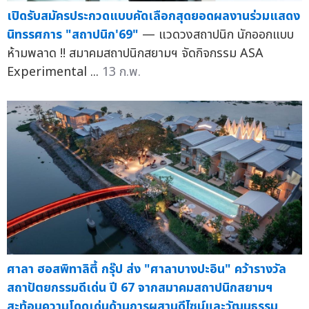
เปิดรับสมัครประกวดแบบคัดเลือกสุดยอดผลงานร่วมแสดง
นิทรรศการ "สถาปนิก'69"
— แวดวงสถาปนิก นักออกแบบ
ห้ามพลาด !! สมาคมสถาปนิกสยามฯ จัดกิจกรรม ASA
Experimental ...
13 ก.พ.
ศาลา ฮอสพิทาลิตี้ กรุ๊ป ส่ง "ศาลาบางปะอิน" คว้ารางวัล
สถาปัตยกรรมดีเด่น ปี 67 จากสมาคมสถาปนิกสยามฯ
สะท้อนความโดดเด่นด้านการผสานดีไซน์และวัฒนธรรม