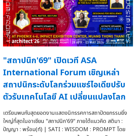
"สถาปนิก'69" เปิดเวที ASA
International Forum เชิญเหล่า
สถาปนิกระดับโลกร่วมแชร์ไอเดียปรับ
ตัวรับเทคโนโลยี AI เปลี่ยนแปลงโลก
เตรียมพบกับสุดยอดงานแสดงนิทรรศการสถาปัตยกรรมยิ่ง
ใหญ่ที่สุดในอาเซียน "สถาปนิก'69" ภายใต้แนวคิด สติมา :
ปัญญา : พร้อม(ท์) | SATI : WISDOM : PROMPT โดย