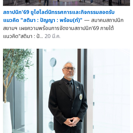
สถาปนิก'69 ชูไฮไลต์นิทรรศการและกิจกรรมสอดรับ
แนวคิด "สติมา : ปัญญา : พร้อม(ท์)"
— สมาคมสถาปนิก
สยามฯ เผยความพร้อมการจัดงานสถาปนิก'69 ภายใต้
แนวคิด"สติมา : ปั...
20 มี.ค.