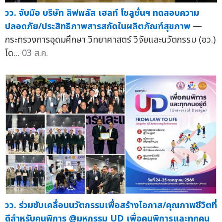
วว. จับมือ บริษัท ลิฟพลัส เฮลท์ โซลูชั่นฯ ทดสอบความ
ปลอดภัย/ประสิทธิภาพสารสกัดในผลิตภัณฑ์สุขภาพ
—
กระทรวงการอุดมศึกษา วิทยาศาสตร์ วิจัยและนวัตกรรม (อว.)
โด...
03 ส.ค.
วว. ร่วมขับเคลื่อนนวัตกรรมเพื่อสร้างโอกาส/คุณภาพชีวิตที่
ดีสำหรับคนพิการ @มหกรรม UD เพื่อคนพิการและทุกคน