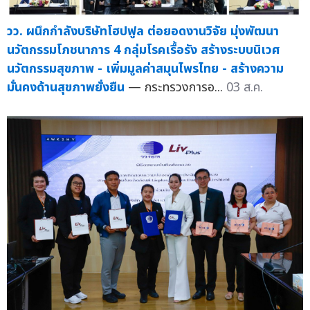
วว. ผนึกกำลังบริษัทโฮปฟูล ต่อยอดงานวิจัย มุ่งพัฒนา
นวัตกรรมโภชนาการ 4 กลุ่มโรคเรื้อรัง สร้างระบบนิเวศ
นวัตกรรมสุขภาพ - เพิ่มมูลค่าสมุนไพรไทย - สร้างความ
มั่นคงด้านสุขภาพยั่งยืน
— กระทรวงการอ...
03 ส.ค.