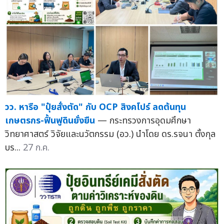
วว. หารือ "ปุ๋ยสั่งตัด" กับ OCP สิงคโปร์ ลดต้นทุน
เกษตรกร-ฟื้นฟูดินยั่งยืน
— กระทรวงการอุดมศึกษา
วิทยาศาสตร์ วิจัยและนวัตกรรม (อว.) นำโดย ดร.รจนา ตั้งกุล
บร...
27 ก.ค.