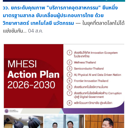
วว. ยกระดับคุณภาพ "บริการภาคอุตสาหกรรม" ยืนหนึ่ง
มาตรฐานสากล ขับเคลื่อนผู้ประกอบการไทย ด้วย
วิทยาศาสตร์ เทคโนโลยี นวัตกรรม
— ในยุคที่ตลาดโลกไม่ได้
แข่งขันกัน...
04 ส.ค.