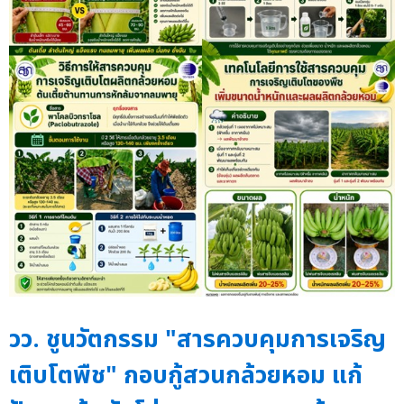
วว. ชูนวัตกรรม "สารควบคุมการเจริญ
เติบโตพืช" กอบกู้สวนกล้วยหอม แก้