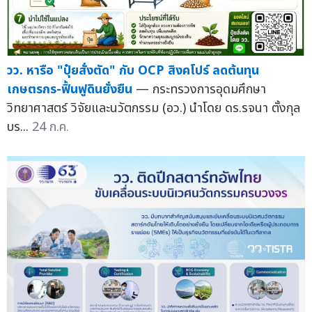
วว. หารือ "ปุ๋ยสั่งตัด" กับ OCP สิงคโปร์ ลดต้นทุน
เกษตรกร-ฟื้นฟูดินยั่งยืน
— กระทรวงการอุดมศึกษา
วิทยาศาสตร์ วิจัยและนวัตกรรม (อว.) นำโดย ดร.รจนา ตั้งกุล
บร...
24 ก.ค.