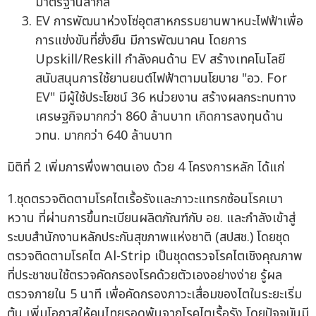
มาตรฐานสากล
EV การพัฒนาห่วงโซ่อุตสาหกรรมยานพาหนะไฟฟ้าเพื่อ
การแข่งขันที่ยั่งยืน มีการพัฒนาคน โดยการ
Upskill/Reskill กำลังคนด้าน EV สร้างเทคโนโลยี
สนับสนุนการใช้ยานยนต์ไฟฟ้าตามนโยบาย "อว. For
EV" มีผู้ใช้ประโยชน์ 36 หน่วยงาน สร้างผลกระทบทาง
เศรษฐกิจมากกว่า 860 ล้านบาท เกิดการลงทุนด้าน
วทน. มากกว่า 640 ล้านบาท
มิติที่ 2 เพิ่มการพึ่งพาตนเอง ด้วย 4 โครงการหลัก ได้แก่
1.ชุดตรวจติดตามโรคไตเรื้อรังและภาวะแทรกซ้อนโรคเบา
หวาน ที่ผ่านการขึ้นทะเบียนผลิตภัณฑ์กับ อย. และกำลังเข้าสู่
ระบบสำนักงานหลักประกันสุขภาพแห่งชาติ (สปสช.) โดยชุด
ตรวจติดตามโรคไต Al-Strip เป็นชุดตรวจโรคไตเชิงคุณภาพ
ที่ประชาชนใช้ตรวจคัดกรองโรคด้วยตัวเองอย่างง่าย รู้ผล
ตรวจภายใน 5 นาที เพื่อคัดกรองภาวะเสื่อมของไตในระยะเริ่ม
ต้น เพิ่มโอกาสให้คนไทยรอดพ้นจากโรคไตเรื้อรัง โดยปัจจุบันมี